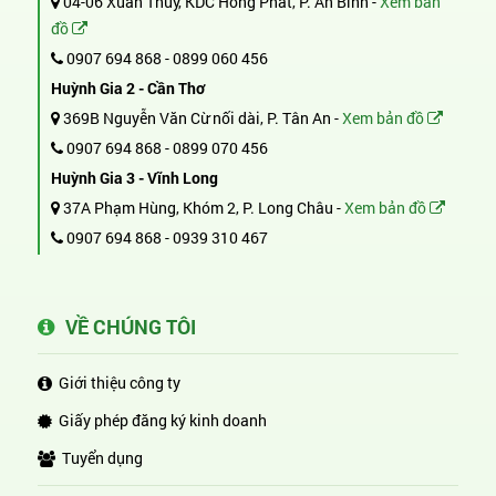
04-06 Xuân Thủy, KDC Hồng Phát, P. An Bình -
Xem bản
đồ
0907 694 868
-
0899 060 456
Huỳnh Gia 2 - Cần Thơ
369B Nguyễn Văn Cừ nối dài, P. Tân An -
Xem bản đồ
0907 694 868
-
0899 070 456
Huỳnh Gia 3 - Vĩnh Long
37A Phạm Hùng, Khóm 2, P. Long Châu -
Xem bản đồ
0907 694 868
-
0939 310 467
VỀ CHÚNG TÔI
Giới thiệu công ty
Giấy phép đăng ký kinh doanh
Tuyển dụng