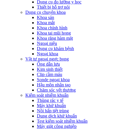
Dụng cụ đo lường y học
Thiết bị hỗ trợ nói
Dụng cụ chuyên khoa
Khoa sản
Khoa mắt
Khoa chỉnh hình
Khoa tai mũi họng
Khoa răng hàm mặt
Ngoại niệu
Dụng cụ khám bệnh
Ngoại khoa
Vật tư ngoại ngực bụng
Ống dẫn lưu
Kim sinh thiết
Clip cầm máu
Sonde ngoại khoa
Hậu môn nhân tạo
Chăm sóc vết thương
Kiểm soát nhiễm khuẩn
Thùng rác y tế
Máy khử khuẩn
Nồi hấp tiệt trùng
Dung dịch khử khuẩn
Test kiểm soát nhiễm khuẩn
Máy giặt công nghiệp