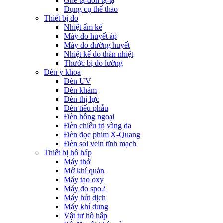
Ghế tạ-đòn tạ-tạ
Dụng cụ thể thao
Thiết bị đo
Nhiệt ẩm kế
Máy đo huyết áp
Máy đo đường huyết
Nhiệt kế đo thân nhiệt
Thước bị đo lường
Đèn y khoa
Đèn UV
Đèn khám
Đèn thị lực
Đèn tiểu phẫu
Đèn hồng ngoại
Đèn chiếu trị vàng da
Đèn đọc phim X-Quang
Đèn soi vein tĩnh mạch
Thiết bị hô hấp
Máy thở
Mở khí quản
Máy tạo oxy
Máy đo spo2
Máy hút dịch
Máy khí dung
Vật tư hô hấp