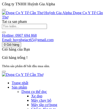
Công ty TNHH Huỳnh Gia Alpha
Huỳnh Gia Alpha
Dụng Cụ Y Tế Cần
Thơ
Tat ca san pham
Hotline:
0907 694 868
Email:
huynhgiact65@gmail.com
0
Giỏ hàng
Giỏ hàng của Bạn
Giỏ hàng trống !
Thêm sản phẩm để bắt đầu mua sắm.
Trang nhất
Sản phẩm
Dụng cụ thể dục
Xe đạp
Máy chạy bộ
Máy tập cơ bụng