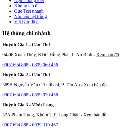
Nệm chống loét
Khung tập đi
Que Test nhanh
Nồi hấp tiệt trùng
Vật lý trị liệu
Hệ thống chi nhánh
Huỳnh Gia 1 - Cần Thơ
04-06 Xuân Thủy, KDC Hồng Phát, P. An Bình -
Xem bản đồ
0907 694 868
-
0899 060 456
Huỳnh Gia 2 - Cần Thơ
369B Nguyễn Văn Cừ nối dài, P. Tân An -
Xem bản đồ
0907 694 868
-
0899 070 456
Huỳnh Gia 3 - Vĩnh Long
37A Phạm Hùng, Khóm 2, P. Long Châu -
Xem bản đồ
0907 694 868
-
0939 310 467