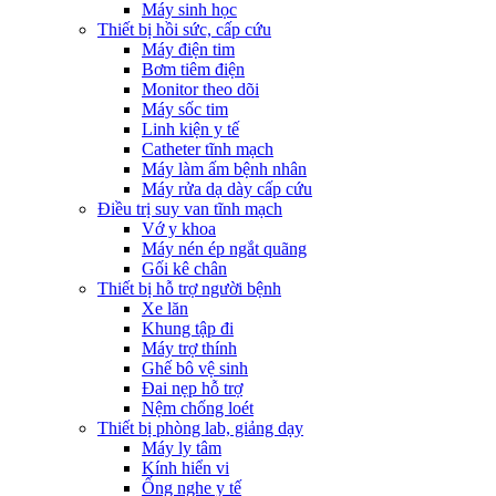
Máy sinh học
Thiết bị hồi sức, cấp cứu
Máy điện tim
Bơm tiêm điện
Monitor theo dõi
Máy sốc tim
Linh kiện y tế
Catheter tĩnh mạch
Máy làm ấm bệnh nhân
Máy rửa dạ dày cấp cứu
Điều trị suy van tĩnh mạch
Vớ y khoa
Máy nén ép ngắt quãng
Gối kê chân
Thiết bị hỗ trợ người bệnh
Xe lăn
Khung tập đi
Máy trợ thính
Ghế bô vệ sinh
Đai nẹp hỗ trợ
Nệm chống loét
Thiết bị phòng lab, giảng dạy
Máy ly tâm
Kính hiển vi
Ống nghe y tế