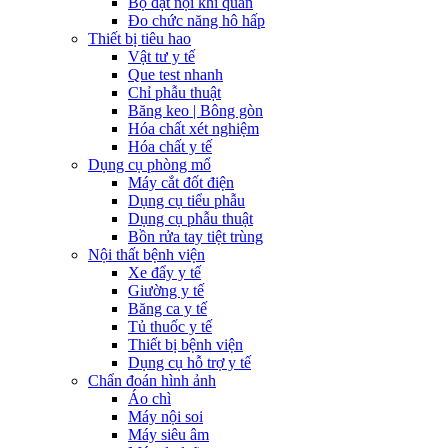
Bộ đặt nội khí quản
Đo chức năng hô hấp
Thiết bị tiêu hao
Vật tư y tế
Que test nhanh
Chỉ phẫu thuật
Băng keo | Bông gòn
Hóa chất xét nghiệm
Hóa chất y tế
Dụng cụ phòng mổ
Máy cắt đốt điện
Dụng cụ tiểu phẫu
Dụng cụ phẫu thuật
Bồn rửa tay tiệt trùng
Nội thất bệnh viện
Xe đẩy y tế
Giường y tế
Băng ca y tế
Tủ thuốc y tế
Thiết bị bệnh viện
Dụng cụ hỗ trợ y tế
Chẩn đoán hình ảnh
Áo chì
Máy nội soi
Máy siêu âm