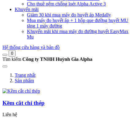
Cho thuê nệm chống loét Alpha Active 3
Khuyến mãi
Giảm 30 khi mua máy đo huyết áp Medally
Mua máy đo huyết áp + 1 hộp que đường huyết MU
tặng 1 máy đường
Khuyến mãi khi mua máy đo đường huyết EasyMax
Mu
Hệ thống cửa hàng và bản đồ
0
Tìm kiếm
Công ty TNHH Huỳnh Gia Alpha
Trang nhất
Sản phẩm
Kềm cắt chỉ thép
Liên hệ