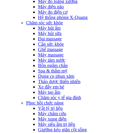
Máy đo loãng xương
Máy điện não
Máy đo điện cơ
Hệ thống phòng X-Quang
Chăm sóc sức khỏe
Máy hút ẩm
Máy hút sữa
Đai massage
Cân sức khỏe
Ghế massage
Máy massage
Máy tăm nước
Bồn ngâm chân
Spa & thẩm mỹ
Dụng cụ phun xăm
Thảo dược thiên nhiên
Xe đẩy em bé
Máy tạo ẩm
Chăm sóc y tế gia đình
Phục hồi chức năng
Vật lý trị liệu
Máy châm cứu
Máy xung điện
Máy siêu âm trị liệu
Giường kéo giãn cột sống