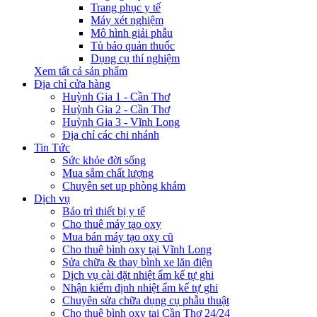
Trang phục y tế
Máy xét nghiệm
Mô hình giải phẫu
Tủ bảo quản thuốc
Dụng cụ thí nghiệm
Xem tất cả sản phẩm
Địa chỉ cửa hàng
Huỳnh Gia 1 - Cần Thơ
Huỳnh Gia 2 - Cần Thơ
Huỳnh Gia 3 - Vĩnh Long
Địa chỉ các chi nhánh
Tin Tức
Sức khỏe đời sống
Mua sắm chất lượng
Chuyên set up phòng khám
Dịch vụ
Bảo trì thiết bị y tế
Cho thuê máy tạo oxy
Mua bán máy tạo oxy cũ
Cho thuê bình oxy tại Vĩnh Long
Sửa chữa & thay bình xe lăn điện
Dịch vụ cài đặt nhiệt ẩm kế tự ghi
Nhận kiểm định nhiệt ẩm kế tự ghi
Chuyên sửa chữa dụng cụ phẫu thuật
Cho thuê bình oxy tại Cần Thơ 24/24