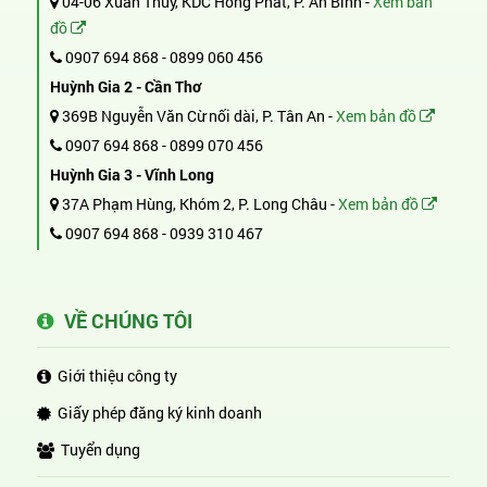
04-06 Xuân Thủy, KDC Hồng Phát, P. An Bình -
Xem bản
đồ
0907 694 868
-
0899 060 456
Huỳnh Gia 2 - Cần Thơ
369B Nguyễn Văn Cừ nối dài, P. Tân An -
Xem bản đồ
0907 694 868
-
0899 070 456
Huỳnh Gia 3 - Vĩnh Long
37A Phạm Hùng, Khóm 2, P. Long Châu -
Xem bản đồ
0907 694 868
-
0939 310 467
VỀ CHÚNG TÔI
Giới thiệu công ty
Giấy phép đăng ký kinh doanh
Tuyển dụng