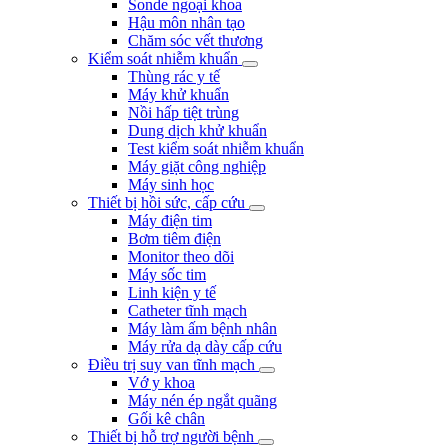
Sonde ngoại khoa
Hậu môn nhân tạo
Chăm sóc vết thương
Kiểm soát nhiễm khuẩn
Thùng rác y tế
Máy khử khuẩn
Nồi hấp tiệt trùng
Dung dịch khử khuẩn
Test kiểm soát nhiễm khuẩn
Máy giặt công nghiệp
Máy sinh học
Thiết bị hồi sức, cấp cứu
Máy điện tim
Bơm tiêm điện
Monitor theo dõi
Máy sốc tim
Linh kiện y tế
Catheter tĩnh mạch
Máy làm ấm bệnh nhân
Máy rửa dạ dày cấp cứu
Điều trị suy van tĩnh mạch
Vớ y khoa
Máy nén ép ngắt quãng
Gối kê chân
Thiết bị hỗ trợ người bệnh