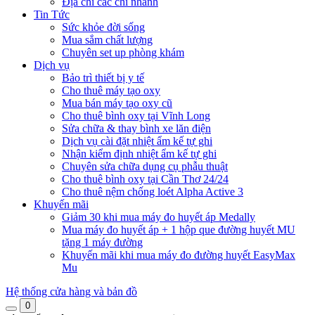
Địa chỉ các chi nhánh
Tin Tức
Sức khỏe đời sống
Mua sắm chất lượng
Chuyên set up phòng khám
Dịch vụ
Bảo trì thiết bị y tế
Cho thuê máy tạo oxy
Mua bán máy tạo oxy cũ
Cho thuê bình oxy tại Vĩnh Long
Sửa chữa & thay bình xe lăn điện
Dịch vụ cài đặt nhiệt ẩm kế tự ghi
Nhận kiểm định nhiệt ẩm kế tự ghi
Chuyên sửa chữa dụng cụ phẫu thuật
Cho thuê bình oxy tại Cần Thơ 24/24
Cho thuê nệm chống loét Alpha Active 3
Khuyến mãi
Giảm 30 khi mua máy đo huyết áp Medally
Mua máy đo huyết áp + 1 hộp que đường huyết MU
tặng 1 máy đường
Khuyến mãi khi mua máy đo đường huyết EasyMax
Mu
Hệ thống cửa hàng và bản đồ
0