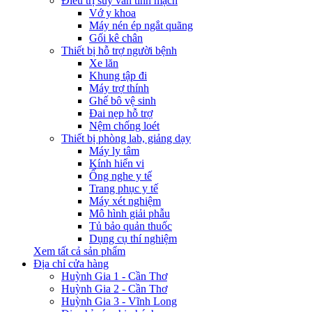
Điều trị suy van tĩnh mạch
Vớ y khoa
Máy nén ép ngắt quãng
Gối kê chân
Thiết bị hỗ trợ người bệnh
Xe lăn
Khung tập đi
Máy trợ thính
Ghế bô vệ sinh
Đai nẹp hỗ trợ
Nệm chống loét
Thiết bị phòng lab, giảng dạy
Máy ly tâm
Kính hiển vi
Ống nghe y tế
Trang phục y tế
Máy xét nghiệm
Mô hình giải phẫu
Tủ bảo quản thuốc
Dụng cụ thí nghiệm
Xem tất cả sản phẩm
Địa chỉ cửa hàng
Huỳnh Gia 1 - Cần Thơ
Huỳnh Gia 2 - Cần Thơ
Huỳnh Gia 3 - Vĩnh Long