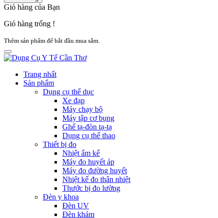
Giỏ hàng của Bạn
Giỏ hàng trống !
Thêm sản phẩm để bắt đầu mua sắm.
Trang nhất
Sản phẩm
Dụng cụ thể dục
Xe đạp
Máy chạy bộ
Máy tập cơ bụng
Ghế tạ-đòn tạ-tạ
Dụng cụ thể thao
Thiết bị đo
Nhiệt ẩm kế
Máy đo huyết áp
Máy đo đường huyết
Nhiệt kế đo thân nhiệt
Thước bị đo lường
Đèn y khoa
Đèn UV
Đèn khám