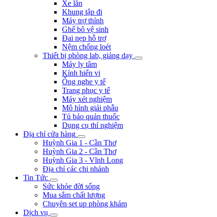
Xe lăn
Khung tập đi
Máy trợ thính
Ghế bô vệ sinh
Đai nẹp hỗ trợ
Nệm chống loét
Thiết bị phòng lab, giảng dạy
Máy ly tâm
Kính hiển vi
Ống nghe y tế
Trang phục y tế
Máy xét nghiệm
Mô hình giải phẫu
Tủ bảo quản thuốc
Dụng cụ thí nghiệm
Địa chỉ cửa hàng
Huỳnh Gia 1 - Cần Thơ
Huỳnh Gia 2 - Cần Thơ
Huỳnh Gia 3 - Vĩnh Long
Địa chỉ các chi nhánh
Tin Tức
Sức khỏe đời sống
Mua sắm chất lượng
Chuyên set up phòng khám
Dịch vụ