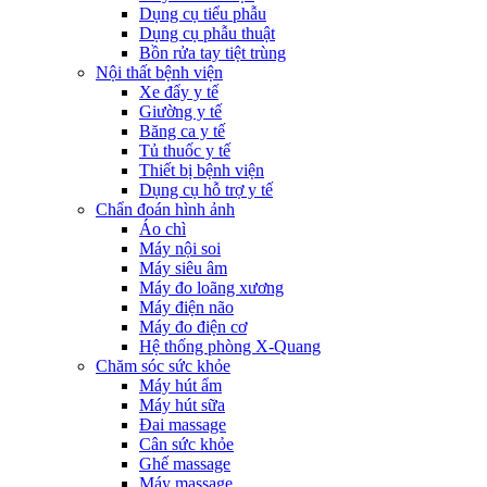
Dụng cụ tiểu phẫu
Dụng cụ phẫu thuật
Bồn rửa tay tiệt trùng
Nội thất bệnh viện
Xe đẩy y tế
Giường y tế
Băng ca y tế
Tủ thuốc y tế
Thiết bị bệnh viện
Dụng cụ hỗ trợ y tế
Chẩn đoán hình ảnh
Áo chì
Máy nội soi
Máy siêu âm
Máy đo loãng xương
Máy điện não
Máy đo điện cơ
Hệ thống phòng X-Quang
Chăm sóc sức khỏe
Máy hút ẩm
Máy hút sữa
Đai massage
Cân sức khỏe
Ghế massage
Máy massage