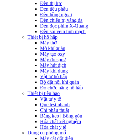
Đèn thị lực
Đèn tiểu phẫu
Đèn hồng ngoại
Đèn chiếu trị vàng da
Đèn đọc phim X-Quang
Đèn soi vein tĩnh mạch
Thiết bị hô hấp
Máy thở
Mở khí quản
Máy tạo oxy
Máy đo spo2
Máy hút dịch
Máy khí dung
Vật tư hô hấp
Bộ đặt nội khí quản
Đo chức năng hô hấp
Thiết bị tiêu hao
Vật tư y tế
Que test nhanh
Chỉ phẫu thuật
Băng keo | Bông gòn
Hóa chất xét nghiệm
Hóa chất y tế
Dụng cụ phòng mổ
Máy cắt đốt điện