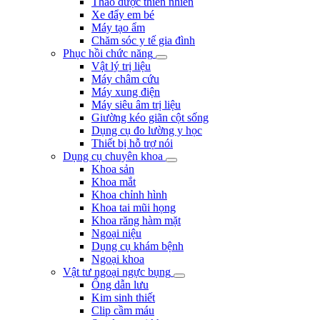
Thảo dược thiên nhiên
Xe đẩy em bé
Máy tạo ẩm
Chăm sóc y tế gia đình
Phục hồi chức năng
Vật lý trị liệu
Máy châm cứu
Máy xung điện
Máy siêu âm trị liệu
Giường kéo giãn cột sống
Dụng cụ đo lường y học
Thiết bị hỗ trợ nói
Dụng cụ chuyên khoa
Khoa sản
Khoa mắt
Khoa chỉnh hình
Khoa tai mũi họng
Khoa răng hàm mặt
Ngoại niệu
Dụng cụ khám bệnh
Ngoại khoa
Vật tư ngoại ngực bụng
Ống dẫn lưu
Kim sinh thiết
Clip cầm máu