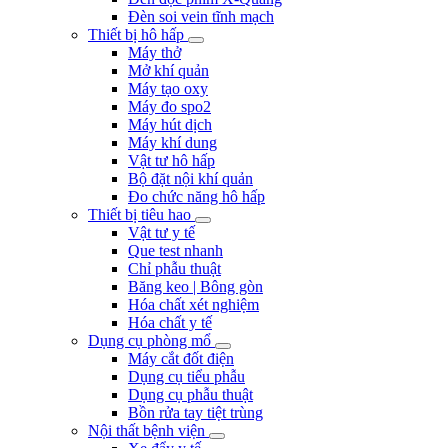
Đèn soi vein tĩnh mạch
Thiết bị hô hấp
Máy thở
Mở khí quản
Máy tạo oxy
Máy đo spo2
Máy hút dịch
Máy khí dung
Vật tư hô hấp
Bộ đặt nội khí quản
Đo chức năng hô hấp
Thiết bị tiêu hao
Vật tư y tế
Que test nhanh
Chỉ phẫu thuật
Băng keo | Bông gòn
Hóa chất xét nghiệm
Hóa chất y tế
Dụng cụ phòng mổ
Máy cắt đốt điện
Dụng cụ tiểu phẫu
Dụng cụ phẫu thuật
Bồn rửa tay tiệt trùng
Nội thất bệnh viện