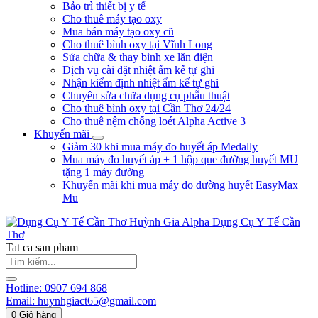
Bảo trì thiết bị y tế
Cho thuê máy tạo oxy
Mua bán máy tạo oxy cũ
Cho thuê bình oxy tại Vĩnh Long
Sửa chữa & thay bình xe lăn điện
Dịch vụ cài đặt nhiệt ẩm kế tự ghi
Nhận kiểm định nhiệt ẩm kế tự ghi
Chuyên sửa chữa dụng cụ phẫu thuật
Cho thuê bình oxy tại Cần Thơ 24/24
Cho thuê nệm chống loét Alpha Active 3
Khuyến mãi
Giảm 30 khi mua máy đo huyết áp Medally
Mua máy đo huyết áp + 1 hộp que đường huyết MU
tặng 1 máy đường
Khuyến mãi khi mua máy đo đường huyết EasyMax
Mu
Huỳnh Gia Alpha
Dụng Cụ Y Tế Cần
Thơ
Tat ca san pham
Hotline:
0907 694 868
Email:
huynhgiact65@gmail.com
0
Giỏ hàng