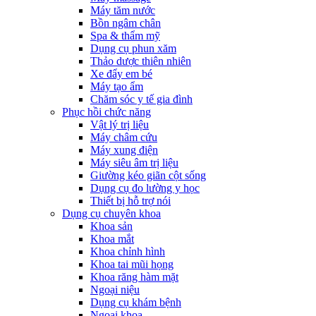
Máy tăm nước
Bồn ngâm chân
Spa & thẩm mỹ
Dụng cụ phun xăm
Thảo dược thiên nhiên
Xe đẩy em bé
Máy tạo ẩm
Chăm sóc y tế gia đình
Phục hồi chức năng
Vật lý trị liệu
Máy châm cứu
Máy xung điện
Máy siêu âm trị liệu
Giường kéo giãn cột sống
Dụng cụ đo lường y học
Thiết bị hỗ trợ nói
Dụng cụ chuyên khoa
Khoa sản
Khoa mắt
Khoa chỉnh hình
Khoa tai mũi họng
Khoa răng hàm mặt
Ngoại niệu
Dụng cụ khám bệnh
Ngoại khoa