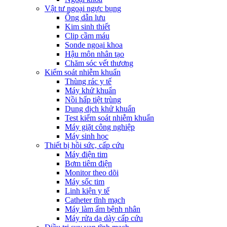
Vật tư ngoại ngực bụng
Ống dẫn lưu
Kim sinh thiết
Clip cầm máu
Sonde ngoại khoa
Hậu môn nhân tạo
Chăm sóc vết thương
Kiểm soát nhiễm khuẩn
Thùng rác y tế
Máy khử khuẩn
Nồi hấp tiệt trùng
Dung dịch khử khuẩn
Test kiểm soát nhiễm khuẩn
Máy giặt công nghiệp
Máy sinh học
Thiết bị hồi sức, cấp cứu
Máy điện tim
Bơm tiêm điện
Monitor theo dõi
Máy sốc tim
Linh kiện y tế
Catheter tĩnh mạch
Máy làm ấm bệnh nhân
Máy rửa dạ dày cấp cứu