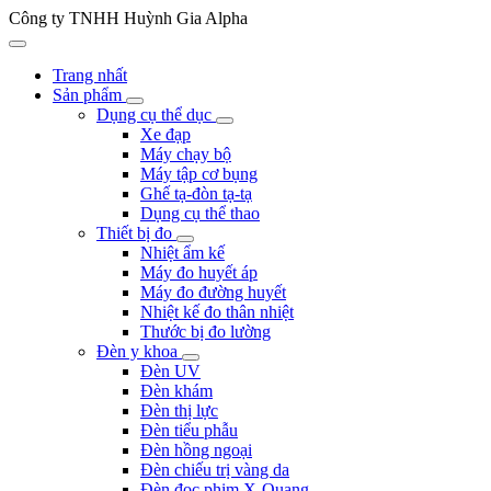
Công ty TNHH Huỳnh Gia Alpha
Trang nhất
Sản phẩm
Dụng cụ thể dục
Xe đạp
Máy chạy bộ
Máy tập cơ bụng
Ghế tạ-đòn tạ-tạ
Dụng cụ thể thao
Thiết bị đo
Nhiệt ẩm kế
Máy đo huyết áp
Máy đo đường huyết
Nhiệt kế đo thân nhiệt
Thước bị đo lường
Đèn y khoa
Đèn UV
Đèn khám
Đèn thị lực
Đèn tiểu phẫu
Đèn hồng ngoại
Đèn chiếu trị vàng da
Đèn đọc phim X-Quang