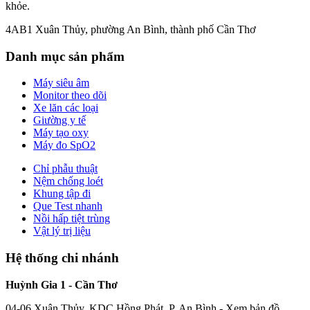
khỏe.
4AB1 Xuân Thủy, phường An Bình, thành phố Cần Thơ
Danh mục sản phẩm
Máy siêu âm
Monitor theo dõi
Xe lăn các loại
Giường y tế
Máy tạo oxy
Máy đo SpO2
Chỉ phẫu thuật
Nệm chống loét
Khung tập đi
Que Test nhanh
Nồi hấp tiệt trùng
Vật lý trị liệu
Hệ thống chi nhánh
Huỳnh Gia 1 - Cần Thơ
04-06 Xuân Thủy, KDC Hồng Phát, P. An Bình -
Xem bản đồ