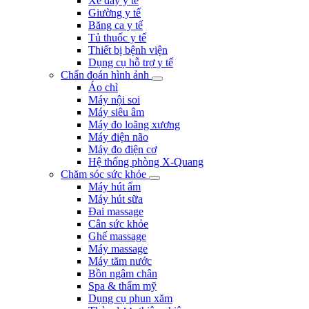
Xe đẩy y tế
Giường y tế
Băng ca y tế
Tủ thuốc y tế
Thiết bị bệnh viện
Dụng cụ hỗ trợ y tế
Chẩn đoán hình ảnh
Áo chì
Máy nội soi
Máy siêu âm
Máy đo loãng xương
Máy điện não
Máy đo điện cơ
Hệ thống phòng X-Quang
Chăm sóc sức khỏe
Máy hút ẩm
Máy hút sữa
Đai massage
Cân sức khỏe
Ghế massage
Máy massage
Máy tăm nước
Bồn ngâm chân
Spa & thẩm mỹ
Dụng cụ phun xăm