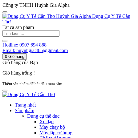
Công ty TNHH Huỳnh Gia Alpha
Huỳnh Gia Alpha
Dụng Cụ Y Tế Cần
Thơ
Tat ca san pham
Hotline:
0907 694 868
Email:
huynhgiact65@gmail.com
0
Giỏ hàng
Giỏ hàng của Bạn
Giỏ hàng trống !
Thêm sản phẩm để bắt đầu mua sắm.
Trang nhất
Sản phẩm
Dụng cụ thể dục
Xe đạp
Máy chạy bộ
Máy tập cơ bụng