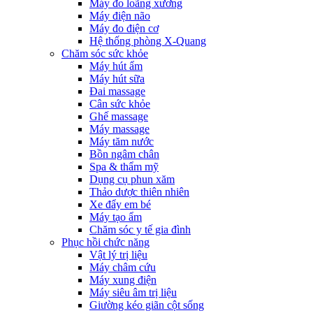
Máy đo loãng xương
Máy điện não
Máy đo điện cơ
Hệ thống phòng X-Quang
Chăm sóc sức khỏe
Máy hút ẩm
Máy hút sữa
Đai massage
Cân sức khỏe
Ghế massage
Máy massage
Máy tăm nước
Bồn ngâm chân
Spa & thẩm mỹ
Dụng cụ phun xăm
Thảo dược thiên nhiên
Xe đẩy em bé
Máy tạo ẩm
Chăm sóc y tế gia đình
Phục hồi chức năng
Vật lý trị liệu
Máy châm cứu
Máy xung điện
Máy siêu âm trị liệu
Giường kéo giãn cột sống