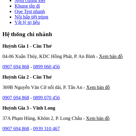
Nệm chống loét
Khung tập đi
Que Test nhanh
Nồi hấp tiệt trùng
Vật lý trị liệu
Hệ thống chi nhánh
Huỳnh Gia 1 - Cần Thơ
04-06 Xuân Thủy, KDC Hồng Phát, P. An Bình -
Xem bản đồ
0907 694 868
-
0899 060 456
Huỳnh Gia 2 - Cần Thơ
369B Nguyễn Văn Cừ nối dài, P. Tân An -
Xem bản đồ
0907 694 868
-
0899 070 456
Huỳnh Gia 3 - Vĩnh Long
37A Phạm Hùng, Khóm 2, P. Long Châu -
Xem bản đồ
0907 694 868
-
0939 310 467