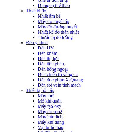
Ghế tạ-đòn tạ-tạ
Dụng cụ thể thao
Thiết bị đo
Nhiệt ẩm kế
Máy đo huyết áp
Máy đo đường huyết
Nhiệt kế đo thân nhiệt
Thước bị đo lường
Đèn y khoa
Đèn UV
Đèn khám
Đèn thị lực
Đèn tiểu phẫu
Đèn hồng ngoại
Đèn chiếu trị vàng da
Đèn đọc phim X-Quang
Đèn soi vein tĩnh mạch
Thiết bị hô hấp
Máy thở
Mở khí quản
Máy tạo oxy
Máy đo spo2
Máy hút dịch
Máy khí dung
Vật tư hô hấp