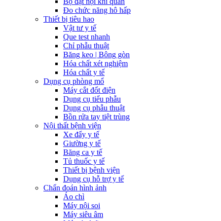
Bộ đặt nội khí quản
Đo chức năng hô hấp
Thiết bị tiêu hao
Vật tư y tế
Que test nhanh
Chỉ phẫu thuật
Băng keo | Bông gòn
Hóa chất xét nghiệm
Hóa chất y tế
Dụng cụ phòng mổ
Máy cắt đốt điện
Dụng cụ tiểu phẫu
Dụng cụ phẫu thuật
Bồn rửa tay tiệt trùng
Nội thất bệnh viện
Xe đẩy y tế
Giường y tế
Băng ca y tế
Tủ thuốc y tế
Thiết bị bệnh viện
Dụng cụ hỗ trợ y tế
Chẩn đoán hình ảnh
Áo chì
Máy nội soi
Máy siêu âm