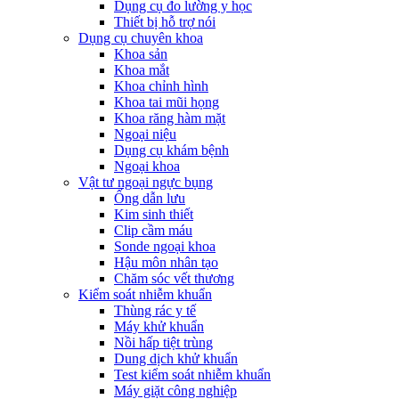
Dụng cụ đo lường y học
Thiết bị hỗ trợ nói
Dụng cụ chuyên khoa
Khoa sản
Khoa mắt
Khoa chỉnh hình
Khoa tai mũi họng
Khoa răng hàm mặt
Ngoại niệu
Dụng cụ khám bệnh
Ngoại khoa
Vật tư ngoại ngực bụng
Ống dẫn lưu
Kim sinh thiết
Clip cầm máu
Sonde ngoại khoa
Hậu môn nhân tạo
Chăm sóc vết thương
Kiểm soát nhiễm khuẩn
Thùng rác y tế
Máy khử khuẩn
Nồi hấp tiệt trùng
Dung dịch khử khuẩn
Test kiểm soát nhiễm khuẩn
Máy giặt công nghiệp