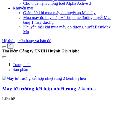
Cho thuê nệm chống loét Alpha Active 3
Khuyến mãi
Giảm 30 khi mua máy đo huyết áp Medally
Mua máy đo huyết áp + 1 hộp que đường huyết MU
tặng 1 máy đường
Khuyến mãi khi mua máy đo đường huyết EasyMax
Mu
Hệ thống cửa hàng và bản đồ
0
Tìm kiếm
Công ty TNHH Huỳnh Gia Alpha
Trang nhất
Sản phẩm
Máy từ trường kết hợp nhiệt rung 2 kênh...
Liên hệ