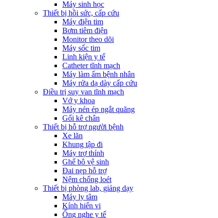
Máy sinh học
Thiết bị hồi sức, cấp cứu
Máy điện tim
Bơm tiêm điện
Monitor theo dõi
Máy sốc tim
Linh kiện y tế
Catheter tĩnh mạch
Máy làm ấm bệnh nhân
Máy rửa dạ dày cấp cứu
Điều trị suy van tĩnh mạch
Vớ y khoa
Máy nén ép ngắt quãng
Gối kê chân
Thiết bị hỗ trợ người bệnh
Xe lăn
Khung tập đi
Máy trợ thính
Ghế bô vệ sinh
Đai nẹp hỗ trợ
Nệm chống loét
Thiết bị phòng lab, giảng dạy
Máy ly tâm
Kính hiển vi
Ống nghe y tế