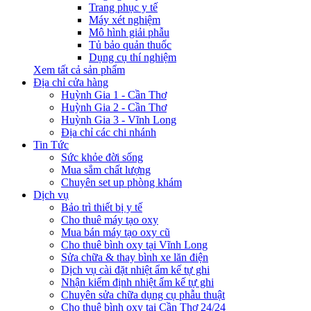
Trang phục y tế
Máy xét nghiệm
Mô hình giải phẫu
Tủ bảo quản thuốc
Dụng cụ thí nghiệm
Xem tất cả sản phẩm
Địa chỉ cửa hàng
Huỳnh Gia 1 - Cần Thơ
Huỳnh Gia 2 - Cần Thơ
Huỳnh Gia 3 - Vĩnh Long
Địa chỉ các chi nhánh
Tin Tức
Sức khỏe đời sống
Mua sắm chất lượng
Chuyên set up phòng khám
Dịch vụ
Bảo trì thiết bị y tế
Cho thuê máy tạo oxy
Mua bán máy tạo oxy cũ
Cho thuê bình oxy tại Vĩnh Long
Sửa chữa & thay bình xe lăn điện
Dịch vụ cài đặt nhiệt ẩm kế tự ghi
Nhận kiểm định nhiệt ẩm kế tự ghi
Chuyên sửa chữa dụng cụ phẫu thuật
Cho thuê bình oxy tại Cần Thơ 24/24