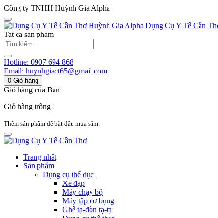
Công ty TNHH Huỳnh Gia Alpha
Huỳnh Gia Alpha
Dụng Cụ Y Tế Cần Th
Tat ca san pham
Hotline:
0907 694 868
Email:
huynhgiact65@gmail.com
0
Giỏ hàng
Giỏ hàng của Bạn
Giỏ hàng trống !
Thêm sản phẩm để bắt đầu mua sắm.
Trang nhất
Sản phẩm
Dụng cụ thể dục
Xe đạp
Máy chạy bộ
Máy tập cơ bụng
Ghế tạ-đòn tạ-tạ