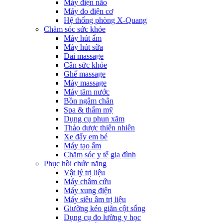
Máy điện não
Máy đo điện cơ
Hệ thống phòng X-Quang
Chăm sóc sức khỏe
Máy hút ẩm
Máy hút sữa
Đai massage
Cân sức khỏe
Ghế massage
Máy massage
Máy tăm nước
Bồn ngâm chân
Spa & thẩm mỹ
Dụng cụ phun xăm
Thảo dược thiên nhiên
Xe đẩy em bé
Máy tạo ẩm
Chăm sóc y tế gia đình
Phục hồi chức năng
Vật lý trị liệu
Máy châm cứu
Máy xung điện
Máy siêu âm trị liệu
Giường kéo giãn cột sống
Dụng cụ đo lường y học