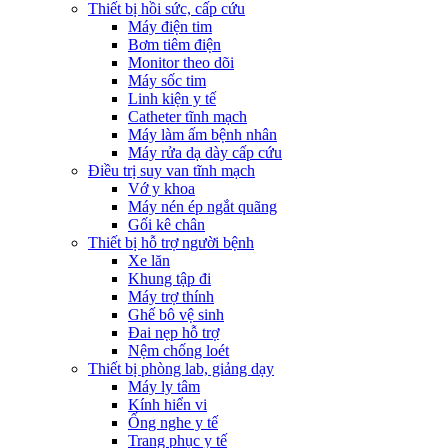
Thiết bị hồi sức, cấp cứu
Máy điện tim
Bơm tiêm điện
Monitor theo dõi
Máy sốc tim
Linh kiện y tế
Catheter tĩnh mạch
Máy làm ấm bệnh nhân
Máy rửa dạ dày cấp cứu
Điều trị suy van tĩnh mạch
Vớ y khoa
Máy nén ép ngắt quãng
Gối kê chân
Thiết bị hỗ trợ người bệnh
Xe lăn
Khung tập đi
Máy trợ thính
Ghế bô vệ sinh
Đai nẹp hỗ trợ
Nệm chống loét
Thiết bị phòng lab, giảng dạy
Máy ly tâm
Kính hiển vi
Ống nghe y tế
Trang phục y tế