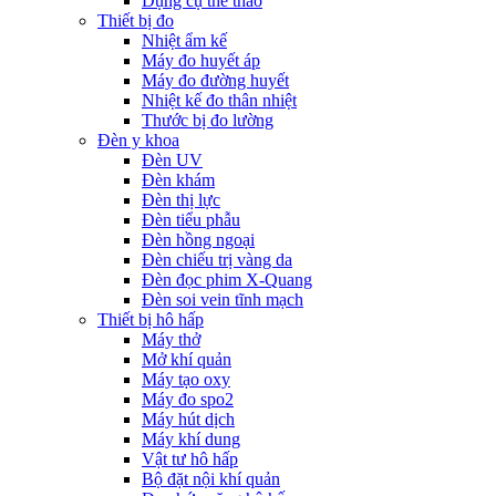
Dụng cụ thể thao
Thiết bị đo
Nhiệt ẩm kế
Máy đo huyết áp
Máy đo đường huyết
Nhiệt kế đo thân nhiệt
Thước bị đo lường
Đèn y khoa
Đèn UV
Đèn khám
Đèn thị lực
Đèn tiểu phẫu
Đèn hồng ngoại
Đèn chiếu trị vàng da
Đèn đọc phim X-Quang
Đèn soi vein tĩnh mạch
Thiết bị hô hấp
Máy thở
Mở khí quản
Máy tạo oxy
Máy đo spo2
Máy hút dịch
Máy khí dung
Vật tư hô hấp
Bộ đặt nội khí quản