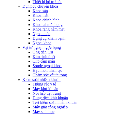
Thiết bị hỗ trợ nói
Dụng cụ chuyên khoa
Khoa sản
Khoa mắt
Khoa chỉnh hình
Khoa tai mũi họng
Khoa răng hàm mặt
Ngoại niệu
Dụng cụ khám bệnh
Ngoại khoa
Vật tư ngoại ngực bụng
Ống dẫn lưu
Kim sinh thiết
Clip cầm máu
Sonde ngoại khoa
Hậu môn nhân tạo
Chăm sóc vết thương
Kiểm soát nhiễm khuẩn
Thùng rác y tế
Máy khử khuẩn
Nồi hấp tiệt trùng
Dung dịch khử khuẩn
Test kiểm soát nhiễm khuẩn
Máy giặt công nghiệp
Máy sinh học