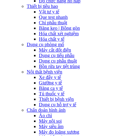
Đo chức năng hô hấp
Thiết bị tiêu hao
Vật tư y tế
Que test nhanh
Chỉ phẫu thuật
Băng keo | Bông gòn
Hóa chất xét nghiệm
Hóa chất y tế
Dụng cụ phòng mổ
Máy cắt đốt điện
Dụng cụ tiểu phẫu
Dụng cụ phẫu thuật
Bồn rửa tay tiệt trùng
Nội thất bệnh viện
Xe đẩy y tế
Giường y tế
Băng ca y tế
Tủ thuốc y tế
Thiết bị bệnh viện
Dụng cụ hỗ trợ y tế
Chẩn đoán hình ảnh
Áo chì
Máy nội soi
Máy siêu âm
Máy đo loãng xương