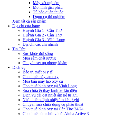
Máy xét nghiệm
Mô hình giải phẫu
Tủ bảo quản thuốc
Dụng cụ thí nghiệm
Xem tất cả sản phẩm
Địa chỉ cửa hàng
Huỳnh Gia 1 - Cần Thơ
Huỳnh Gia 2 - Cần Thơ
Huỳnh Gia 3 - Vĩnh Long
Địa chỉ các chi nhánh
Tin Tức
Sức khỏe đời sống
Mua sắm chất lượng
Chuyên set up phòng khám
Dịch vụ
Bảo trì thiết bị y tế
Cho thuê máy tạo oxy
Mua bán máy tạo oxy cũ
Cho thuê bình oxy tại Vĩnh Long
Sửa chữa & thay bình xe lăn điện
Dịch vụ cài đặt nhiệt ẩm kế tự ghi
Nhận kiểm định nhiệt ẩm kế tự ghi
Chuyên sửa chữa dụng cụ phẫu thuật
Cho thuê bình oxy tại Cần Thơ 24/24
Cho thuê nệm chống loét Alpha Active 3