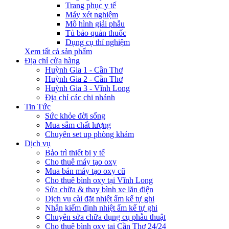
Trang phục y tế
Máy xét nghiệm
Mô hình giải phẫu
Tủ bảo quản thuốc
Dụng cụ thí nghiệm
Xem tất cả sản phẩm
Địa chỉ cửa hàng
Huỳnh Gia 1 - Cần Thơ
Huỳnh Gia 2 - Cần Thơ
Huỳnh Gia 3 - Vĩnh Long
Địa chỉ các chi nhánh
Tin Tức
Sức khỏe đời sống
Mua sắm chất lượng
Chuyên set up phòng khám
Dịch vụ
Bảo trì thiết bị y tế
Cho thuê máy tạo oxy
Mua bán máy tạo oxy cũ
Cho thuê bình oxy tại Vĩnh Long
Sửa chữa & thay bình xe lăn điện
Dịch vụ cài đặt nhiệt ẩm kế tự ghi
Nhận kiểm định nhiệt ẩm kế tự ghi
Chuyên sửa chữa dụng cụ phẫu thuật
Cho thuê bình oxy tại Cần Thơ 24/24