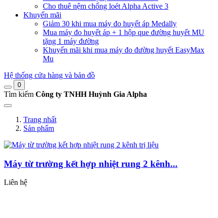
Cho thuê nệm chống loét Alpha Active 3
Khuyến mãi
Giảm 30 khi mua máy đo huyết áp Medally
Mua máy đo huyết áp + 1 hộp que đường huyết MU
tặng 1 máy đường
Khuyến mãi khi mua máy đo đường huyết EasyMax
Mu
Hệ thống cửa hàng và bản đồ
0
Tìm kiếm
Công ty TNHH Huỳnh Gia Alpha
Trang nhất
Sản phẩm
Máy từ trường kết hợp nhiệt rung 2 kênh...
Liên hệ