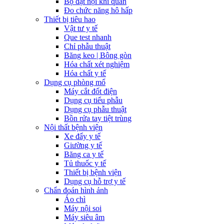
Bộ đặt nội khí quản
Đo chức năng hô hấp
Thiết bị tiêu hao
Vật tư y tế
Que test nhanh
Chỉ phẫu thuật
Băng keo | Bông gòn
Hóa chất xét nghiệm
Hóa chất y tế
Dụng cụ phòng mổ
Máy cắt đốt điện
Dụng cụ tiểu phẫu
Dụng cụ phẫu thuật
Bồn rửa tay tiệt trùng
Nội thất bệnh viện
Xe đẩy y tế
Giường y tế
Băng ca y tế
Tủ thuốc y tế
Thiết bị bệnh viện
Dụng cụ hỗ trợ y tế
Chẩn đoán hình ảnh
Áo chì
Máy nội soi
Máy siêu âm