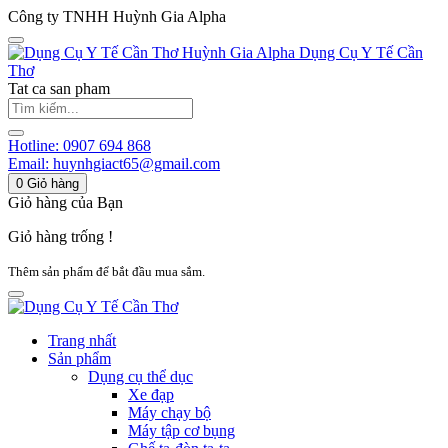
Công ty TNHH Huỳnh Gia Alpha
Huỳnh Gia Alpha
Dụng Cụ Y Tế Cần
Thơ
Tat ca san pham
Hotline:
0907 694 868
Email:
huynhgiact65@gmail.com
0
Giỏ hàng
Giỏ hàng của Bạn
Giỏ hàng trống !
Thêm sản phẩm để bắt đầu mua sắm.
Trang nhất
Sản phẩm
Dụng cụ thể dục
Xe đạp
Máy chạy bộ
Máy tập cơ bụng