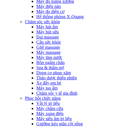
Máy đo loãng xương
Máy điện não
Máy đo điện cơ
Hệ thống phòng X-Quang
Chăm sóc sức khỏe
Máy hút ẩm
Máy hút sữa
Đai massage
Cân sức khỏe
Ghế massage
Máy massage
Máy tăm nước
Bồn ngâm chân
Spa & thẩm mỹ
Dụng cụ phun xăm
Thảo dược thiên nhiên
Xe đẩy em bé
Máy tạo ẩm
Chăm sóc y tế gia đình
Phục hồi chức năng
Vật lý trị liệu
Máy châm cứu
Máy xung điện
Máy siêu âm trị liệu
Giường kéo giãn cột sống