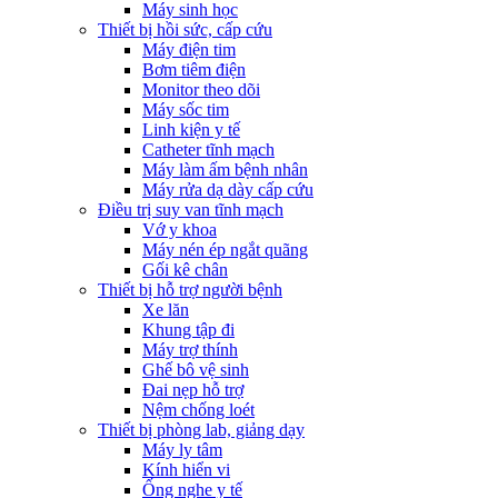
Máy sinh học
Thiết bị hồi sức, cấp cứu
Máy điện tim
Bơm tiêm điện
Monitor theo dõi
Máy sốc tim
Linh kiện y tế
Catheter tĩnh mạch
Máy làm ấm bệnh nhân
Máy rửa dạ dày cấp cứu
Điều trị suy van tĩnh mạch
Vớ y khoa
Máy nén ép ngắt quãng
Gối kê chân
Thiết bị hỗ trợ người bệnh
Xe lăn
Khung tập đi
Máy trợ thính
Ghế bô vệ sinh
Đai nẹp hỗ trợ
Nệm chống loét
Thiết bị phòng lab, giảng dạy
Máy ly tâm
Kính hiển vi
Ống nghe y tế