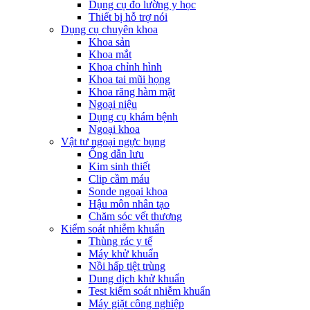
Dụng cụ đo lường y học
Thiết bị hỗ trợ nói
Dụng cụ chuyên khoa
Khoa sản
Khoa mắt
Khoa chỉnh hình
Khoa tai mũi họng
Khoa răng hàm mặt
Ngoại niệu
Dụng cụ khám bệnh
Ngoại khoa
Vật tư ngoại ngực bụng
Ống dẫn lưu
Kim sinh thiết
Clip cầm máu
Sonde ngoại khoa
Hậu môn nhân tạo
Chăm sóc vết thương
Kiểm soát nhiễm khuẩn
Thùng rác y tế
Máy khử khuẩn
Nồi hấp tiệt trùng
Dung dịch khử khuẩn
Test kiểm soát nhiễm khuẩn
Máy giặt công nghiệp