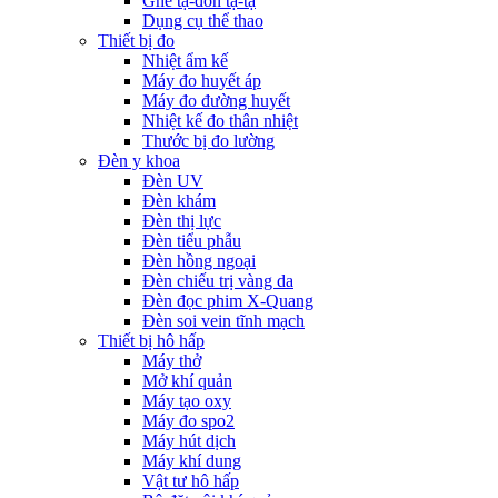
Ghế tạ-đòn tạ-tạ
Dụng cụ thể thao
Thiết bị đo
Nhiệt ẩm kế
Máy đo huyết áp
Máy đo đường huyết
Nhiệt kế đo thân nhiệt
Thước bị đo lường
Đèn y khoa
Đèn UV
Đèn khám
Đèn thị lực
Đèn tiểu phẫu
Đèn hồng ngoại
Đèn chiếu trị vàng da
Đèn đọc phim X-Quang
Đèn soi vein tĩnh mạch
Thiết bị hô hấp
Máy thở
Mở khí quản
Máy tạo oxy
Máy đo spo2
Máy hút dịch
Máy khí dung
Vật tư hô hấp