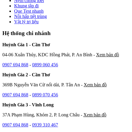
Nệm chống loét
Khung tập đi
Que Test nhanh
Nồi hấp tiệt trùng
Vật lý trị liệu
Hệ thống chi nhánh
Huỳnh Gia 1 - Cần Thơ
04-06 Xuân Thủy, KDC Hồng Phát, P. An Bình -
Xem bản đồ
0907 694 868
-
0899 060 456
Huỳnh Gia 2 - Cần Thơ
369B Nguyễn Văn Cừ nối dài, P. Tân An -
Xem bản đồ
0907 694 868
-
0899 070 456
Huỳnh Gia 3 - Vĩnh Long
37A Phạm Hùng, Khóm 2, P. Long Châu -
Xem bản đồ
0907 694 868
-
0939 310 467