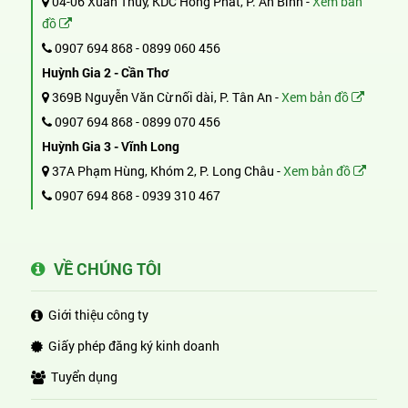
04-06 Xuân Thủy, KDC Hồng Phát, P. An Bình -
Xem bản
đồ
0907 694 868
-
0899 060 456
Huỳnh Gia 2 - Cần Thơ
369B Nguyễn Văn Cừ nối dài, P. Tân An -
Xem bản đồ
0907 694 868
-
0899 070 456
Huỳnh Gia 3 - Vĩnh Long
37A Phạm Hùng, Khóm 2, P. Long Châu -
Xem bản đồ
0907 694 868
-
0939 310 467
VỀ CHÚNG TÔI
Giới thiệu công ty
Giấy phép đăng ký kinh doanh
Tuyển dụng