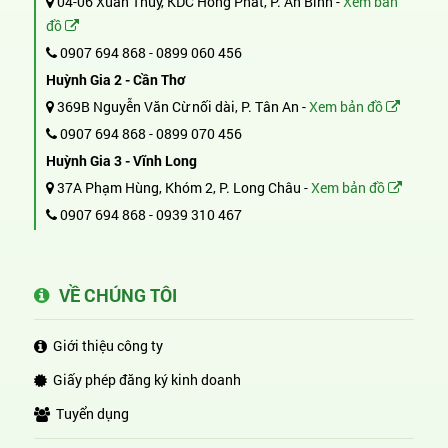
04-06 Xuân Thủy, KDC Hồng Phát, P. An Bình -
Xem bản
đồ
0907 694 868
-
0899 060 456
Huỳnh Gia 2 - Cần Thơ
369B Nguyễn Văn Cừ nối dài, P. Tân An -
Xem bản đồ
0907 694 868
-
0899 070 456
Huỳnh Gia 3 - Vĩnh Long
37A Phạm Hùng, Khóm 2, P. Long Châu -
Xem bản đồ
0907 694 868
-
0939 310 467
VỀ CHÚNG TÔI
Giới thiệu công ty
Giấy phép đăng ký kinh doanh
Tuyển dụng