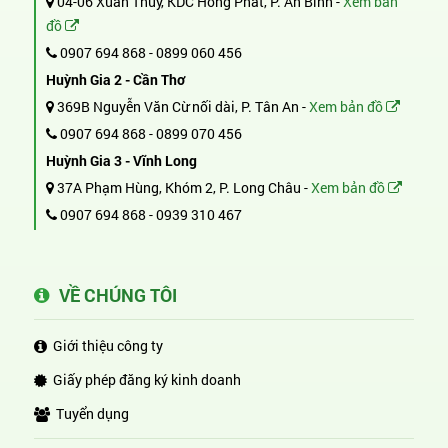
04-06 Xuân Thủy, KDC Hồng Phát, P. An Bình -
Xem bản
đồ
0907 694 868
-
0899 060 456
Huỳnh Gia 2 - Cần Thơ
369B Nguyễn Văn Cừ nối dài, P. Tân An -
Xem bản đồ
0907 694 868
-
0899 070 456
Huỳnh Gia 3 - Vĩnh Long
37A Phạm Hùng, Khóm 2, P. Long Châu -
Xem bản đồ
0907 694 868
-
0939 310 467
VỀ CHÚNG TÔI
Giới thiệu công ty
Giấy phép đăng ký kinh doanh
Tuyển dụng