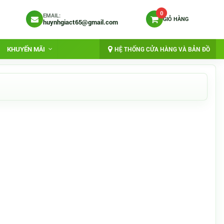
0
EMAIL:
GIỎ HÀNG
huynhgiact65@gmail.com
KHUYẾN MÃI
HỆ THỐNG CỬA HÀNG VÀ BẢN ĐỒ