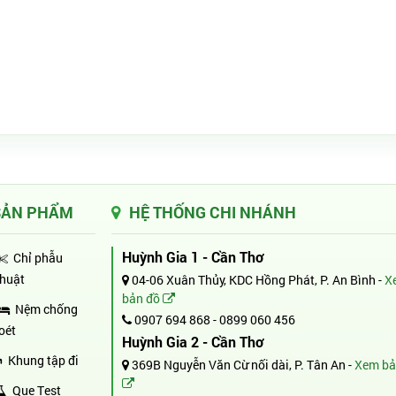
SẢN PHẨM
HỆ THỐNG CHI NHÁNH
Huỳnh Gia 1 - Cần Thơ
Chỉ phẫu
thuật
04-06 Xuân Thủy, KDC Hồng Phát, P. An Bình -
X
bản đồ
Nệm chống
0907 694 868
-
0899 060 456
loét
Huỳnh Gia 2 - Cần Thơ
Khung tập đi
369B Nguyễn Văn Cừ nối dài, P. Tân An -
Xem bả
Que Test