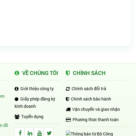
VỀ CHÚNG TÔI
CHÍNH SÁCH
Giới thiệu công ty
Chính sách đổi trả
em
Giấy phép đăng ký
Chính sách bảo hành
kinh doanh
Vận chuyển và giao nhận
Tuyển dụng
Phương thức thanh toán
n đồ
Facebook Huỳnh Gia Alpha
LinkedIn Huỳnh Gia Alpha
YouTube Huỳnh Gia Alpha
Twitter Huỳnh Gia Alpha