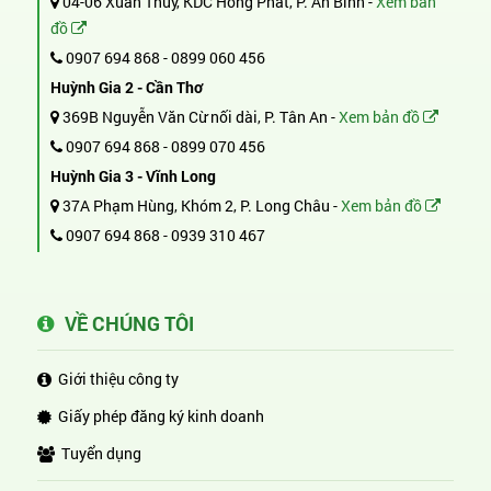
04-06 Xuân Thủy, KDC Hồng Phát, P. An Bình -
Xem bản
đồ
0907 694 868
-
0899 060 456
Huỳnh Gia 2 - Cần Thơ
369B Nguyễn Văn Cừ nối dài, P. Tân An -
Xem bản đồ
0907 694 868
-
0899 070 456
Huỳnh Gia 3 - Vĩnh Long
37A Phạm Hùng, Khóm 2, P. Long Châu -
Xem bản đồ
0907 694 868
-
0939 310 467
VỀ CHÚNG TÔI
Giới thiệu công ty
Giấy phép đăng ký kinh doanh
Tuyển dụng