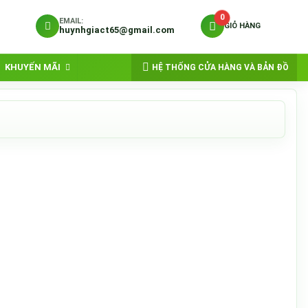
0
EMAIL:
GIỎ HÀNG
huynhgiact65@gmail.com
KHUYẾN MÃI
HỆ THỐNG CỬA HÀNG VÀ BẢN ĐỒ