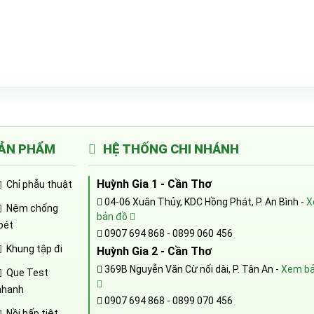
ẢN PHẨM
HỆ THỐNG CHI NHÁNH
Huỳnh Gia 1 - Cần Thơ
Chỉ phẫu thuật
04-06 Xuân Thủy, KDC Hồng Phát, P. An Bình -
X
Nệm chống
bản đồ
loét
0907 694 868
-
0899 060 456
Khung tập đi
Huỳnh Gia 2 - Cần Thơ
369B Nguyễn Văn Cừ nối dài, P. Tân An -
Xem bả
Que Test
nhanh
0907 694 868
-
0899 070 456
Nồi hấp tiệt