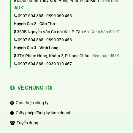
04-06 Xuân Thủy, KDC Hồng Phát, P. An Bình -
Xem bản
đồ
0907 694 868
-
0899 060 456
Huỳnh Gia 2 - Cần Thơ
369B Nguyễn Văn Cừ nối dài, P. Tân An -
Xem bản đồ
0907 694 868
-
0899 070 456
Huỳnh Gia 3 - Vĩnh Long
37A Phạm Hùng, Khóm 2, P. Long Châu -
Xem bản đồ
0907 694 868
-
0939 310 467
VỀ CHÚNG TÔI
Giới thiệu công ty
Giấy phép đăng ký kinh doanh
Tuyển dụng