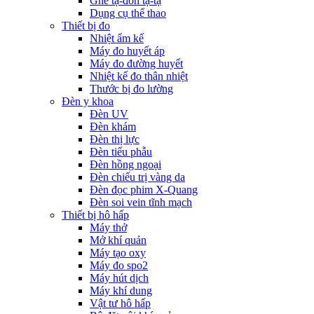
Ghế tạ-đòn tạ-tạ
Dụng cụ thể thao
Thiết bị đo
Nhiệt ẩm kế
Máy đo huyết áp
Máy đo đường huyết
Nhiệt kế đo thân nhiệt
Thước bị đo lường
Đèn y khoa
Đèn UV
Đèn khám
Đèn thị lực
Đèn tiểu phẫu
Đèn hồng ngoại
Đèn chiếu trị vàng da
Đèn đọc phim X-Quang
Đèn soi vein tĩnh mạch
Thiết bị hô hấp
Máy thở
Mở khí quản
Máy tạo oxy
Máy đo spo2
Máy hút dịch
Máy khí dung
Vật tư hô hấp