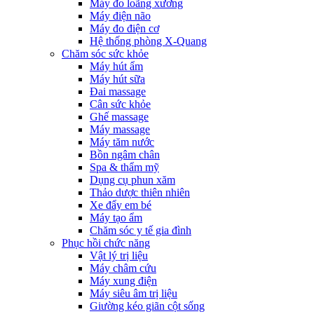
Máy đo loãng xương
Máy điện não
Máy đo điện cơ
Hệ thống phòng X-Quang
Chăm sóc sức khỏe
Máy hút ẩm
Máy hút sữa
Đai massage
Cân sức khỏe
Ghế massage
Máy massage
Máy tăm nước
Bồn ngâm chân
Spa & thẩm mỹ
Dụng cụ phun xăm
Thảo dược thiên nhiên
Xe đẩy em bé
Máy tạo ẩm
Chăm sóc y tế gia đình
Phục hồi chức năng
Vật lý trị liệu
Máy châm cứu
Máy xung điện
Máy siêu âm trị liệu
Giường kéo giãn cột sống