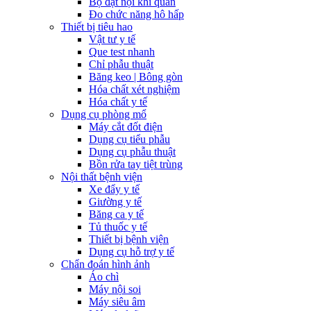
Bộ đặt nội khí quản
Đo chức năng hô hấp
Thiết bị tiêu hao
Vật tư y tế
Que test nhanh
Chỉ phẫu thuật
Băng keo | Bông gòn
Hóa chất xét nghiệm
Hóa chất y tế
Dụng cụ phòng mổ
Máy cắt đốt điện
Dụng cụ tiểu phẫu
Dụng cụ phẫu thuật
Bồn rửa tay tiệt trùng
Nội thất bệnh viện
Xe đẩy y tế
Giường y tế
Băng ca y tế
Tủ thuốc y tế
Thiết bị bệnh viện
Dụng cụ hỗ trợ y tế
Chẩn đoán hình ảnh
Áo chì
Máy nội soi
Máy siêu âm