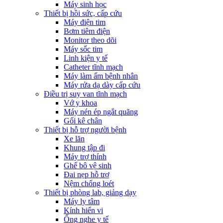
Máy sinh học
Thiết bị hồi sức, cấp cứu
Máy điện tim
Bơm tiêm điện
Monitor theo dõi
Máy sốc tim
Linh kiện y tế
Catheter tĩnh mạch
Máy làm ấm bệnh nhân
Máy rửa dạ dày cấp cứu
Điều trị suy van tĩnh mạch
Vớ y khoa
Máy nén ép ngắt quãng
Gối kê chân
Thiết bị hỗ trợ người bệnh
Xe lăn
Khung tập đi
Máy trợ thính
Ghế bô vệ sinh
Đai nẹp hỗ trợ
Nệm chống loét
Thiết bị phòng lab, giảng dạy
Máy ly tâm
Kính hiển vi
Ống nghe y tế