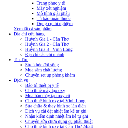
Trang phục y tế
Máy xét nghiệm
Mô hình giải phẫu
Tủ bảo quản thuốc
Dụng cụ thí nghiệm
Xem tất cả sản phẩm
Địa chỉ cửa hàng
Huỳnh Gia 1 - Cần Thơ
Huỳnh Gia 2 - Cần Thơ
Huỳnh Gia 3 - Vĩnh Long
Địa chỉ các chi nhánh
Tin Tức
Sức khỏe đời sống
Mua sắm chất lượng
Chuyên set up phòng khám
Dịch vụ
Bảo trì thiết bị y tế
Cho thuê máy tạo oxy
Mua bán máy tạo oxy cũ
Cho thuê bình oxy tại Vĩnh Long
Sửa chữa & thay bình xe lăn điện
Dịch vụ cài đặt nhiệt ẩm kế tự ghi
Nhận kiểm định nhiệt ẩm kế tự ghi
Chuyên sửa chữa dụng cụ phẫu thuật
Cho thuê bình oxy tại Cần Thơ 24/24