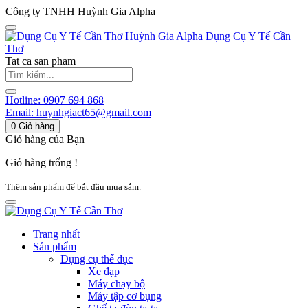
Công ty TNHH Huỳnh Gia Alpha
Huỳnh Gia Alpha
Dụng Cụ Y Tế Cần
Thơ
Tat ca san pham
Hotline:
0907 694 868
Email:
huynhgiact65@gmail.com
0
Giỏ hàng
Giỏ hàng của Bạn
Giỏ hàng trống !
Thêm sản phẩm để bắt đầu mua sắm.
Trang nhất
Sản phẩm
Dụng cụ thể dục
Xe đạp
Máy chạy bộ
Máy tập cơ bụng