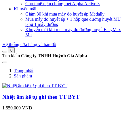
Cho thuê nệm chống loét Alpha Active 3
Khuyến mãi
Giảm 30 khi mua máy đo huyết áp Medally
Mua máy đo huyết áp + 1 hộp que đường huyết MU
tặng 1 máy đường
Khuyến mãi khi mua máy đo đường huyết EasyMax
Mu
Hệ thống cửa hàng và bản đồ
0
Tìm kiếm
Công ty TNHH Huỳnh Gia Alpha
Trang nhất
Sản phẩm
Nhiệt ẩm kế tự ghi theo TT BYT
1.550.000 VNĐ