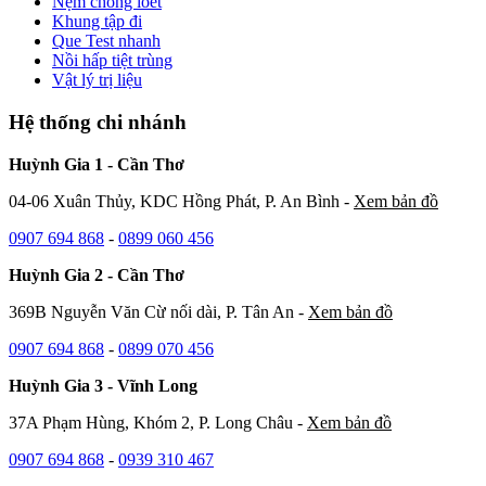
Nệm chống loét
Khung tập đi
Que Test nhanh
Nồi hấp tiệt trùng
Vật lý trị liệu
Hệ thống chi nhánh
Huỳnh Gia 1 - Cần Thơ
04-06 Xuân Thủy, KDC Hồng Phát, P. An Bình -
Xem bản đồ
0907 694 868
-
0899 060 456
Huỳnh Gia 2 - Cần Thơ
369B Nguyễn Văn Cừ nối dài, P. Tân An -
Xem bản đồ
0907 694 868
-
0899 070 456
Huỳnh Gia 3 - Vĩnh Long
37A Phạm Hùng, Khóm 2, P. Long Châu -
Xem bản đồ
0907 694 868
-
0939 310 467