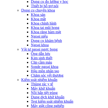
Dụng cụ đo lường y học
Thiết bị hỗ trợ nói
Dụng cụ chuyên khoa
Khoa sản
Khoa mắt
Khoa chỉnh hình
Khoa tai mũi họng
Khoa răng hàm mặt
Ngoại niệu
Dụng cụ khám bệnh
Ngoại khoa
Vật tư ngoại ngực bụng
Ống dẫn lưu
Kim sinh thiết
Clip cầm máu
Sonde ngoại khoa
Hậu môn nhân tạo
Chăm sóc vết thương
Kiểm soát nhiễm khuẩn
Thùng rác y tế
Máy khử khuẩn
Nồi hấp tiệt trùng
Dung dịch khử khuẩn
Test kiểm soát nhiễm khuẩn
Máy giặt công nghiệp