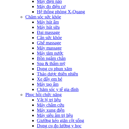
Máy điện não
Máy đo điện cơ
Hệ thống phòng X-Quang
Chăm sóc sức khỏe
Máy hút ẩm
Máy hút sữa
Đai massage
Cân sức khỏe
Ghế massage
Máy massage
Máy tăm nước
Bồn ngâm chân
Spa & thẩm mỹ
Dụng cụ phun xăm
Thảo dược thiên nhiên
Xe đẩy em bé
Máy tạo ẩm
Chăm sóc y tế gia đình
Phục hồi chức năng
Vật lý trị liệu
Máy châm cứu
Máy xung điện
Máy siêu âm trị liệu
Giường kéo giãn cột sống
Dụng cụ đo lường y học