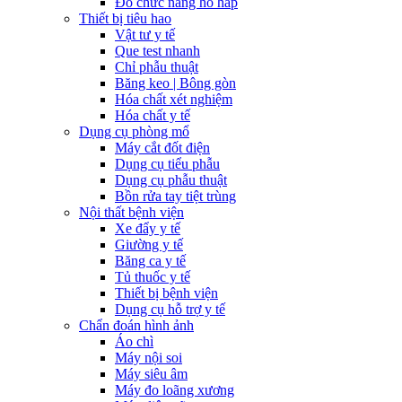
Đo chức năng hô hấp
Thiết bị tiêu hao
Vật tư y tế
Que test nhanh
Chỉ phẫu thuật
Băng keo | Bông gòn
Hóa chất xét nghiệm
Hóa chất y tế
Dụng cụ phòng mổ
Máy cắt đốt điện
Dụng cụ tiểu phẫu
Dụng cụ phẫu thuật
Bồn rửa tay tiệt trùng
Nội thất bệnh viện
Xe đẩy y tế
Giường y tế
Băng ca y tế
Tủ thuốc y tế
Thiết bị bệnh viện
Dụng cụ hỗ trợ y tế
Chẩn đoán hình ảnh
Áo chì
Máy nội soi
Máy siêu âm
Máy đo loãng xương