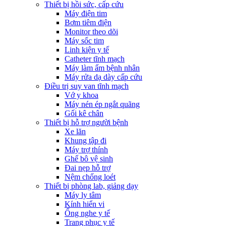
Thiết bị hồi sức, cấp cứu
Máy điện tim
Bơm tiêm điện
Monitor theo dõi
Máy sốc tim
Linh kiện y tế
Catheter tĩnh mạch
Máy làm ấm bệnh nhân
Máy rửa dạ dày cấp cứu
Điều trị suy van tĩnh mạch
Vớ y khoa
Máy nén ép ngắt quãng
Gối kê chân
Thiết bị hỗ trợ người bệnh
Xe lăn
Khung tập đi
Máy trợ thính
Ghế bô vệ sinh
Đai nẹp hỗ trợ
Nệm chống loét
Thiết bị phòng lab, giảng dạy
Máy ly tâm
Kính hiển vi
Ống nghe y tế
Trang phục y tế