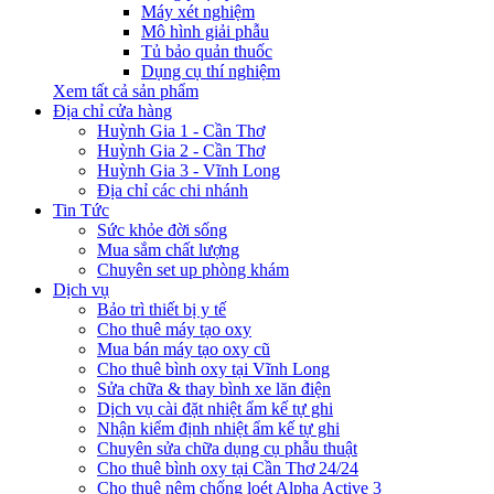
Máy xét nghiệm
Mô hình giải phẫu
Tủ bảo quản thuốc
Dụng cụ thí nghiệm
Xem tất cả sản phẩm
Địa chỉ cửa hàng
Huỳnh Gia 1 - Cần Thơ
Huỳnh Gia 2 - Cần Thơ
Huỳnh Gia 3 - Vĩnh Long
Địa chỉ các chi nhánh
Tin Tức
Sức khỏe đời sống
Mua sắm chất lượng
Chuyên set up phòng khám
Dịch vụ
Bảo trì thiết bị y tế
Cho thuê máy tạo oxy
Mua bán máy tạo oxy cũ
Cho thuê bình oxy tại Vĩnh Long
Sửa chữa & thay bình xe lăn điện
Dịch vụ cài đặt nhiệt ẩm kế tự ghi
Nhận kiểm định nhiệt ẩm kế tự ghi
Chuyên sửa chữa dụng cụ phẫu thuật
Cho thuê bình oxy tại Cần Thơ 24/24
Cho thuê nệm chống loét Alpha Active 3