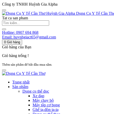
Công ty TNHH Huỳnh Gia Alpha
Huỳnh Gia Alpha
Dụng Cụ Y Tế Cần Th
Tat ca san pham
Hotline:
0907 694 868
Email:
huynhgiact65@gmail.com
0
Giỏ hàng
Giỏ hàng của Bạn
Giỏ hàng trống !
Thêm sản phẩm để bắt đầu mua sắm.
Trang nhất
Sản phẩm
Dụng cụ thể dục
Xe đạp
Máy chạy bộ
Máy tập cơ bụng
Ghế tạ-đòn tạ-tạ