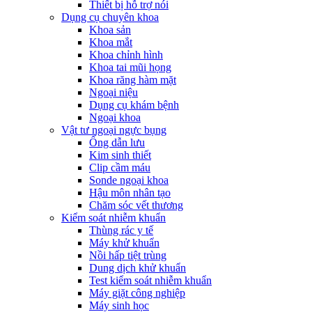
Thiết bị hỗ trợ nói
Dụng cụ chuyên khoa
Khoa sản
Khoa mắt
Khoa chỉnh hình
Khoa tai mũi họng
Khoa răng hàm mặt
Ngoại niệu
Dụng cụ khám bệnh
Ngoại khoa
Vật tư ngoại ngực bụng
Ống dẫn lưu
Kim sinh thiết
Clip cầm máu
Sonde ngoại khoa
Hậu môn nhân tạo
Chăm sóc vết thương
Kiểm soát nhiễm khuẩn
Thùng rác y tế
Máy khử khuẩn
Nồi hấp tiệt trùng
Dung dịch khử khuẩn
Test kiểm soát nhiễm khuẩn
Máy giặt công nghiệp
Máy sinh học