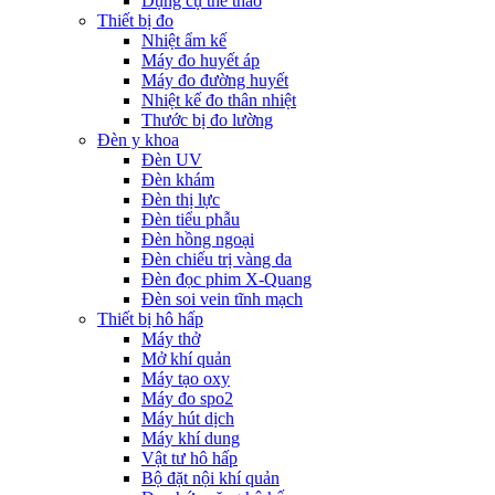
Dụng cụ thể thao
Thiết bị đo
Nhiệt ẩm kế
Máy đo huyết áp
Máy đo đường huyết
Nhiệt kế đo thân nhiệt
Thước bị đo lường
Đèn y khoa
Đèn UV
Đèn khám
Đèn thị lực
Đèn tiểu phẫu
Đèn hồng ngoại
Đèn chiếu trị vàng da
Đèn đọc phim X-Quang
Đèn soi vein tĩnh mạch
Thiết bị hô hấp
Máy thở
Mở khí quản
Máy tạo oxy
Máy đo spo2
Máy hút dịch
Máy khí dung
Vật tư hô hấp
Bộ đặt nội khí quản