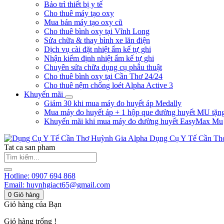
Bảo trì thiết bị y tế
Cho thuê máy tạo oxy
Mua bán máy tạo oxy cũ
Cho thuê bình oxy tại Vĩnh Long
Sửa chữa & thay bình xe lăn điện
Dịch vụ cài đặt nhiệt ẩm kế tự ghi
Nhận kiểm định nhiệt ẩm kế tự ghi
Chuyên sửa chữa dụng cụ phẫu thuật
Cho thuê bình oxy tại Cần Thơ 24/24
Cho thuê nệm chống loét Alpha Active 3
Khuyến mãi
Giảm 30 khi mua máy đo huyết áp Medally
Mua máy đo huyết áp + 1 hộp que đường huyết MU tặn
Khuyến mãi khi mua máy đo đường huyết EasyMax Mu
Huỳnh Gia Alpha
Dụng Cụ Y Tế Cần Th
Tat ca san pham
Hotline:
0907 694 868
Email:
huynhgiact65@gmail.com
0
Giỏ hàng
Giỏ hàng của Bạn
Giỏ hàng trống !