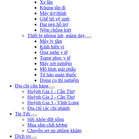
Xe lăn
Khung tập đi
Máy trợ thính
Ghế bô vệ sinh
Đai nẹp hỗ trợ
Nệm chống loét
Thiết bị phòng lab, giảng dạy
Máy ly tâm
Kính hiển vi
Ống nghe y tế
Trang phục y tế
Máy xét nghiệm
Mô hình giải phẫu
Tủ bảo quản thuốc
Dụng cụ thí nghiệm
Địa chỉ cửa hàng
Huỳnh Gia 1 - Cần Thơ
Huỳnh Gia 2 - Cần Thơ
Huỳnh Gia 3 - Vĩnh Long
Địa chỉ các chi nhánh
Tin Tức
Sức khỏe đời sống
Mua sắm chất lượng
Chuyên set up phòng khám
Dịch vụ