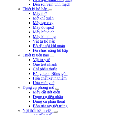
Đèn soi vein tĩnh mạch
Thiết bị hô hấp
Máy thở
Mở khí quản
Máy tạo oxy
Máy đo spo2
Máy hút dịch
Máy khí dung
Vật tư hô hấp
Bộ đặt nội khí quản
Đo chức năng hô hấp
Thiết bị tiêu hao
Vật tư y tế
Que test nhanh
Chỉ phẫu thuật
Băng keo | Bông gòn
Hóa chất xét nghiệm
Hóa chất y tế
Dụng cụ phòng mổ
Máy cắt đốt điện
Dụng cụ tiểu phẫu
Dụng cụ phẫu thuật
Bồn rửa tay tiệt trùng
Nội thất bệnh viện