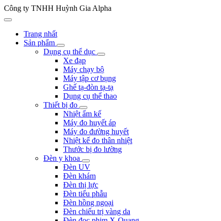
Công ty TNHH Huỳnh Gia Alpha
Trang nhất
Sản phẩm
Dụng cụ thể dục
Xe đạp
Máy chạy bộ
Máy tập cơ bụng
Ghế tạ-đòn tạ-tạ
Dụng cụ thể thao
Thiết bị đo
Nhiệt ẩm kế
Máy đo huyết áp
Máy đo đường huyết
Nhiệt kế đo thân nhiệt
Thước bị đo lường
Đèn y khoa
Đèn UV
Đèn khám
Đèn thị lực
Đèn tiểu phẫu
Đèn hồng ngoại
Đèn chiếu trị vàng da
Đèn đọc phim X-Quang