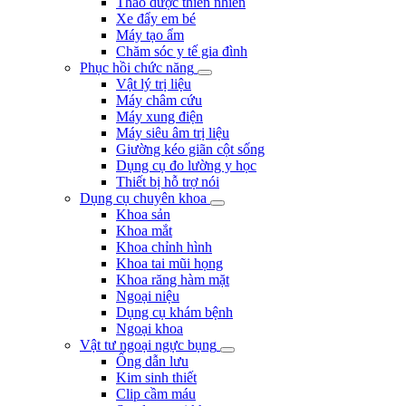
Thảo dược thiên nhiên
Xe đẩy em bé
Máy tạo ẩm
Chăm sóc y tế gia đình
Phục hồi chức năng
Vật lý trị liệu
Máy châm cứu
Máy xung điện
Máy siêu âm trị liệu
Giường kéo giãn cột sống
Dụng cụ đo lường y học
Thiết bị hỗ trợ nói
Dụng cụ chuyên khoa
Khoa sản
Khoa mắt
Khoa chỉnh hình
Khoa tai mũi họng
Khoa răng hàm mặt
Ngoại niệu
Dụng cụ khám bệnh
Ngoại khoa
Vật tư ngoại ngực bụng
Ống dẫn lưu
Kim sinh thiết
Clip cầm máu