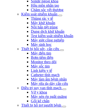
Sonde ngoại khoa
Hậu môn nhân tạo
Chăm sóc vết thương
Kiểm soát nhiễm khuẩn
Thùng rác y tế
Máy khử khuẩn
Nồi hấp tiệt trùng
Dung dịch khử khuẩn
Test kiểm soát nhiễm khuẩn
Máy giặt công nghiệp
Máy sinh học
Thiết bị hồi sức, cấp cứu
Máy điện tim
Bơm tiêm điện
Monitor theo dõi
Máy sốc tim
Linh kiện y tế
Catheter tĩnh mạch
Máy làm ấm bệnh nhân
Máy rửa dạ dày cấp cứu
Điều trị suy van tĩnh mạch
Vớ y khoa
Máy nén ép ngắt quãng
Gối kê chân
Thiết bị hỗ trợ người bệnh