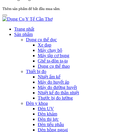
Thêm sản phẩm để bắt đầu mua sắm.
Trang nhất
Sản phẩm
Dụng cụ thể dục
Xe đạp
Máy chạy bộ
Máy tập cơ bụng
Ghế tạ-đòn tạ-tạ
Dụng cụ thể thao
Thiết bị đo
Nhiệt ẩm kế
Máy đo huyết áp
Máy đo đường huyết
Nhiệt kế đo thân nhiệt
Thước bị đo lường
Đèn y khoa
Đèn UV
Đèn khám
Đèn thị lực
Đèn tiểu phẫu
Đèn hồng ngoại