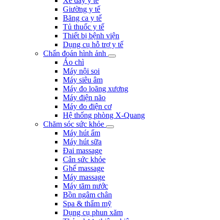
Xe đẩy y tế
Giường y tế
Băng ca y tế
Tủ thuốc y tế
Thiết bị bệnh viện
Dụng cụ hỗ trợ y tế
Chẩn đoán hình ảnh
Áo chì
Máy nội soi
Máy siêu âm
Máy đo loãng xương
Máy điện não
Máy đo điện cơ
Hệ thống phòng X-Quang
Chăm sóc sức khỏe
Máy hút ẩm
Máy hút sữa
Đai massage
Cân sức khỏe
Ghế massage
Máy massage
Máy tăm nước
Bồn ngâm chân
Spa & thẩm mỹ
Dụng cụ phun xăm