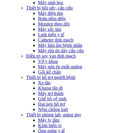
Máy sinh học
Thiết bị hồi sức, cấp cứu
Máy điện tim
Bơm tiêm điện
Monitor theo dõi
Máy sốc tim
Linh kiện y tế
Catheter tĩnh mạch
Máy làm ấm bệnh nhân
Máy rửa dạ dày cấp cứu
Điều trị suy van tĩnh mạch
Vớ y khoa
Máy nén ép ngắt quãng
Gối kê chân
Thiết bị hỗ trợ người bệnh
Xe lăn
Khung tập đi
Máy trợ thính
Ghế bô vệ sinh
Đai nẹp hỗ trợ
Nệm chống loét
Thiết bị phòng lab, giảng dạy
Máy ly tâm
Kính hiển vi
Ống nghe y tế