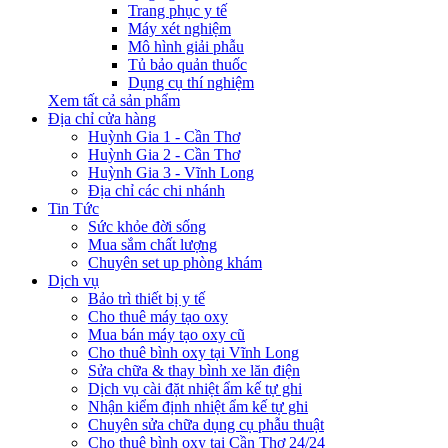
Trang phục y tế
Máy xét nghiệm
Mô hình giải phẫu
Tủ bảo quản thuốc
Dụng cụ thí nghiệm
Xem tất cả sản phẩm
Địa chỉ cửa hàng
Huỳnh Gia 1 - Cần Thơ
Huỳnh Gia 2 - Cần Thơ
Huỳnh Gia 3 - Vĩnh Long
Địa chỉ các chi nhánh
Tin Tức
Sức khỏe đời sống
Mua sắm chất lượng
Chuyên set up phòng khám
Dịch vụ
Bảo trì thiết bị y tế
Cho thuê máy tạo oxy
Mua bán máy tạo oxy cũ
Cho thuê bình oxy tại Vĩnh Long
Sửa chữa & thay bình xe lăn điện
Dịch vụ cài đặt nhiệt ẩm kế tự ghi
Nhận kiểm định nhiệt ẩm kế tự ghi
Chuyên sửa chữa dụng cụ phẫu thuật
Cho thuê bình oxy tại Cần Thơ 24/24