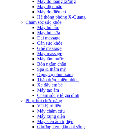
Máy đo loãng xương
Máy điện não
Máy đo điện cơ
Hệ thống phòng X-Quang
Chăm sóc sức khỏe
Máy hút ẩm
Máy hút sữa
Đai massage
Cân sức khỏe
Ghế massage
Máy massage
Máy tăm nước
Bồn ngâm chân
Spa & thẩm mỹ
Dụng cụ phun xăm
Thảo dược thiên nhiên
Xe đẩy em bé
Máy tạo ẩm
Chăm sóc y tế gia đình
Phục hồi chức năng
Vật lý trị liệu
Máy châm cứu
Máy xung điện
Máy siêu âm trị liệu
Giường kéo giãn cột sống