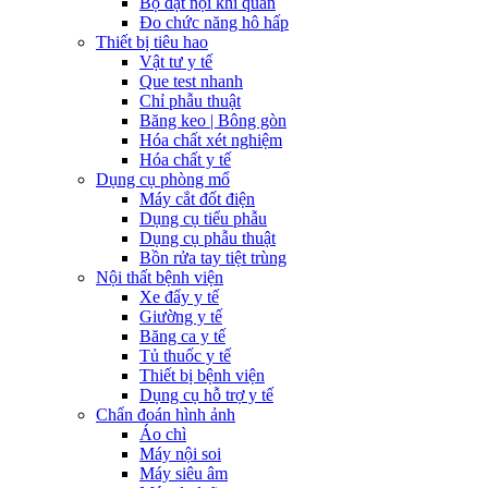
Bộ đặt nội khí quản
Đo chức năng hô hấp
Thiết bị tiêu hao
Vật tư y tế
Que test nhanh
Chỉ phẫu thuật
Băng keo | Bông gòn
Hóa chất xét nghiệm
Hóa chất y tế
Dụng cụ phòng mổ
Máy cắt đốt điện
Dụng cụ tiểu phẫu
Dụng cụ phẫu thuật
Bồn rửa tay tiệt trùng
Nội thất bệnh viện
Xe đẩy y tế
Giường y tế
Băng ca y tế
Tủ thuốc y tế
Thiết bị bệnh viện
Dụng cụ hỗ trợ y tế
Chẩn đoán hình ảnh
Áo chì
Máy nội soi
Máy siêu âm