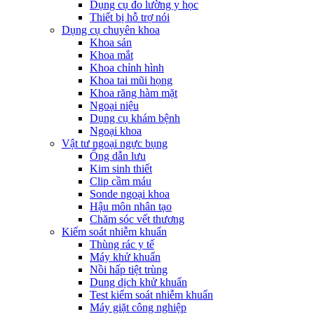
Dụng cụ đo lường y học
Thiết bị hỗ trợ nói
Dụng cụ chuyên khoa
Khoa sản
Khoa mắt
Khoa chỉnh hình
Khoa tai mũi họng
Khoa răng hàm mặt
Ngoại niệu
Dụng cụ khám bệnh
Ngoại khoa
Vật tư ngoại ngực bụng
Ống dẫn lưu
Kim sinh thiết
Clip cầm máu
Sonde ngoại khoa
Hậu môn nhân tạo
Chăm sóc vết thương
Kiểm soát nhiễm khuẩn
Thùng rác y tế
Máy khử khuẩn
Nồi hấp tiệt trùng
Dung dịch khử khuẩn
Test kiểm soát nhiễm khuẩn
Máy giặt công nghiệp