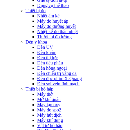
Ghế tạ-đòn tạ-tạ
Dụng cụ thể thao
Thiết bị đo
Nhiệt ẩm kế
Máy đo huyết áp
Máy đo đường huyết
Nhiệt kế đo thân nhiệt
Thước bị đo lường
Đèn y khoa
Đèn UV
Đèn khám
Đèn thị lực
Đèn tiểu phẫu
Đèn hồng ngoại
Đèn chiếu trị vàng da
Đèn đọc phim X-Quang
Đèn soi vein tĩnh mạch
Thiết bị hô hấp
Máy thở
Mở khí quản
Máy tạo oxy
Máy đo spo2
Máy hút dịch
Máy khí dung
Vật tư hô hấp