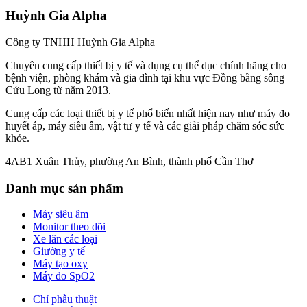
Huỳnh Gia Alpha
Công ty TNHH Huỳnh Gia Alpha
Chuyên cung cấp thiết bị y tế và dụng cụ thể dục chính hãng cho
bệnh viện, phòng khám và gia đình tại khu vực Đồng bằng sông
Cửu Long từ năm 2013.
Cung cấp các loại thiết bị y tế phổ biến nhất hiện nay như máy đo
huyết áp, máy siêu âm, vật tư y tế và các giải pháp chăm sóc sức
khỏe.
4AB1 Xuân Thủy, phường An Bình, thành phố Cần Thơ
Danh mục sản phẩm
Máy siêu âm
Monitor theo dõi
Xe lăn các loại
Giường y tế
Máy tạo oxy
Máy đo SpO2
Chỉ phẫu thuật