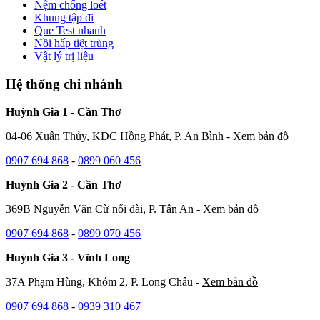
Nệm chống loét
Khung tập đi
Que Test nhanh
Nồi hấp tiệt trùng
Vật lý trị liệu
Hệ thống chi nhánh
Huỳnh Gia 1 - Cần Thơ
04-06 Xuân Thủy, KDC Hồng Phát, P. An Bình -
Xem bản đồ
0907 694 868
-
0899 060 456
Huỳnh Gia 2 - Cần Thơ
369B Nguyễn Văn Cừ nối dài, P. Tân An -
Xem bản đồ
0907 694 868
-
0899 070 456
Huỳnh Gia 3 - Vĩnh Long
37A Phạm Hùng, Khóm 2, P. Long Châu -
Xem bản đồ
0907 694 868
-
0939 310 467