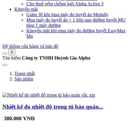
Cho thuê nệm chống loét Alpha Active 3
Khuyến mãi
Giảm 30 khi mua máy đo huyết áp Medally
Mua máy đo huyết áp + 1 hộp que đường huyết MU
tặng 1 máy đường
Khuyến mãi khi mua máy đo đường huyết EasyMax
Mu
Hệ thống cửa hàng và bản đồ
0
Tìm kiếm
Công ty TNHH Huỳnh Gia Alpha
Trang nhất
Sản phẩm
Nhiệt kế đo nhiệt độ trong tủ bảo quản...
380.000 VNĐ