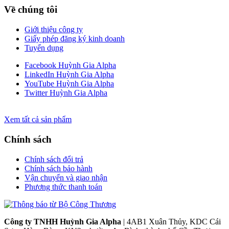
Về chúng tôi
Giới thiệu công ty
Giấy phép đăng ký kinh doanh
Tuyển dụng
Facebook Huỳnh Gia Alpha
LinkedIn Huỳnh Gia Alpha
YouTube Huỳnh Gia Alpha
Twitter Huỳnh Gia Alpha
Xem tất cả sản phẩm
Chính sách
Chính sách đổi trả
Chính sách bảo hành
Vận chuyển và giao nhận
Phương thức thanh toán
Công ty TNHH Huỳnh Gia Alpha
| 4AB1 Xuân Thủy, KDC Cái