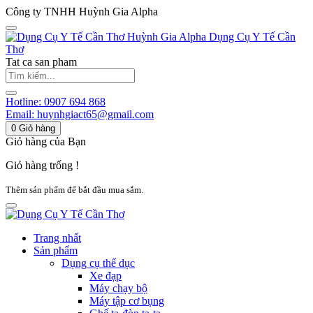
Công ty TNHH Huỳnh Gia Alpha
Huỳnh Gia Alpha
Dụng Cụ Y Tế Cần
Thơ
Tat ca san pham
Hotline:
0907 694 868
Email:
huynhgiact65@gmail.com
0
Giỏ hàng
Giỏ hàng của Bạn
Giỏ hàng trống !
Thêm sản phẩm để bắt đầu mua sắm.
Trang nhất
Sản phẩm
Dụng cụ thể dục
Xe đạp
Máy chạy bộ
Máy tập cơ bụng