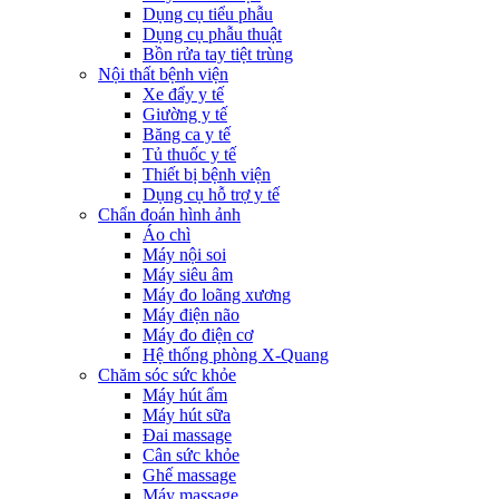
Dụng cụ tiểu phẫu
Dụng cụ phẫu thuật
Bồn rửa tay tiệt trùng
Nội thất bệnh viện
Xe đẩy y tế
Giường y tế
Băng ca y tế
Tủ thuốc y tế
Thiết bị bệnh viện
Dụng cụ hỗ trợ y tế
Chẩn đoán hình ảnh
Áo chì
Máy nội soi
Máy siêu âm
Máy đo loãng xương
Máy điện não
Máy đo điện cơ
Hệ thống phòng X-Quang
Chăm sóc sức khỏe
Máy hút ẩm
Máy hút sữa
Đai massage
Cân sức khỏe
Ghế massage
Máy massage