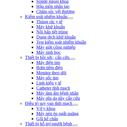
Sonde ngoại khoa
Hậu môn nhân tạo
Chăm sóc vết thương
Kiểm soát nhiễm khuẩn
Thùng rác y tế
Máy khử khuẩn
Nồi hấp tiệt trùng
Dung dịch khử khuẩn
Test kiểm soát nhiễm khuẩn
Máy giặt công nghiệp
Máy sinh học
Thiết bị hồi sức, cấp cứu
Máy điện tim
Bơm tiêm điện
Monitor theo dõi
Máy sốc tim
Linh kiện y tế
Catheter tĩnh mạch
Máy làm ấm bệnh nhân
Máy rửa dạ dày cấp cứu
Điều trị suy van tĩnh mạch
Vớ y khoa
Máy nén ép ngắt quãng
Gối kê chân
Thiết bị hỗ trợ người bệnh