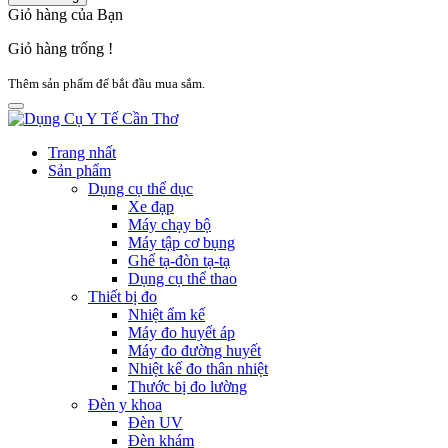
Giỏ hàng của Bạn
Giỏ hàng trống !
Thêm sản phẩm để bắt đầu mua sắm.
Trang nhất
Sản phẩm
Dụng cụ thể dục
Xe đạp
Máy chạy bộ
Máy tập cơ bụng
Ghế tạ-đòn tạ-tạ
Dụng cụ thể thao
Thiết bị đo
Nhiệt ẩm kế
Máy đo huyết áp
Máy đo đường huyết
Nhiệt kế đo thân nhiệt
Thước bị đo lường
Đèn y khoa
Đèn UV
Đèn khám