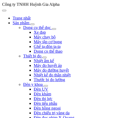
Công ty TNHH Huỳnh Gia Alpha
Trang nhất
Sản phẩm
Dụng cụ thể dục
Xe đạp
Máy chạy bộ
Máy tập cơ bụng
Ghế tạ-đòn tạ-tạ
Dụng cụ thể thao
Thiết bị đo
Nhiệt ẩm kế
Máy đo huyết áp
Máy đo đường huyết
Nhiệt kế đo thân nhiệt
Thước bị đo lường
Đèn y khoa
Đèn UV
Đèn khám
Đèn thị lực
Đèn tiểu phẫu
Đèn hồng ngoại
Đèn chiếu trị vàng da
Đèn đọc phim X-Quang