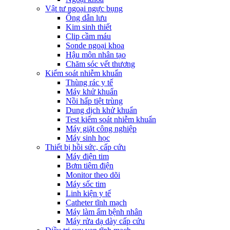
Vật tư ngoại ngực bụng
Ống dẫn lưu
Kim sinh thiết
Clip cầm máu
Sonde ngoại khoa
Hậu môn nhân tạo
Chăm sóc vết thương
Kiểm soát nhiễm khuẩn
Thùng rác y tế
Máy khử khuẩn
Nồi hấp tiệt trùng
Dung dịch khử khuẩn
Test kiểm soát nhiễm khuẩn
Máy giặt công nghiệp
Máy sinh học
Thiết bị hồi sức, cấp cứu
Máy điện tim
Bơm tiêm điện
Monitor theo dõi
Máy sốc tim
Linh kiện y tế
Catheter tĩnh mạch
Máy làm ấm bệnh nhân
Máy rửa dạ dày cấp cứu