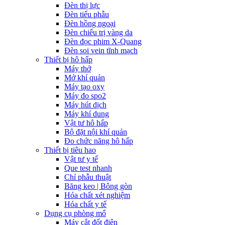
Đèn thị lực
Đèn tiểu phẫu
Đèn hồng ngoại
Đèn chiếu trị vàng da
Đèn đọc phim X-Quang
Đèn soi vein tĩnh mạch
Thiết bị hô hấp
Máy thở
Mở khí quản
Máy tạo oxy
Máy đo spo2
Máy hút dịch
Máy khí dung
Vật tư hô hấp
Bộ đặt nội khí quản
Đo chức năng hô hấp
Thiết bị tiêu hao
Vật tư y tế
Que test nhanh
Chỉ phẫu thuật
Băng keo | Bông gòn
Hóa chất xét nghiệm
Hóa chất y tế
Dụng cụ phòng mổ
Máy cắt đốt điện