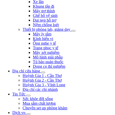
Xe lăn
Khung tập đi
Máy trợ thính
Ghế bô vệ sinh
Đai nẹp hỗ trợ
Nệm chống loét
Thiết bị phòng lab, giảng dạy
Máy ly tâm
Kính hiển vi
Ống nghe y tế
Trang phục y tế
Máy xét nghiệm
Mô hình giải phẫu
Tủ bảo quản thuốc
Dụng cụ thí nghiệm
Địa chỉ cửa hàng
Huỳnh Gia 1 - Cần Thơ
Huỳnh Gia 2 - Cần Thơ
Huỳnh Gia 3 - Vĩnh Long
Địa chỉ các chi nhánh
Tin Tức
Sức khỏe đời sống
Mua sắm chất lượng
Chuyên set up phòng khám
Dịch vụ