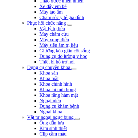
Thảo dược thiên nhiên
Xe đẩy em bé
Máy tạo ẩm
Chăm sóc y tế gia đình
Phục hồi chức năng
Vật lý trị liệu
Máy châm cứu
Máy xung điện
Máy siêu âm trị liệu
Giường kéo giãn cột sống
Dụng cụ đo lường y học
Thiết bị hỗ trợ nói
Dụng cụ chuyên khoa
Khoa sản
Khoa mắt
Khoa chỉnh hình
Khoa tai mũi họng
Khoa răng hàm mặt
Ngoại niệu
Dụng cụ khám bệnh
Ngoại khoa
Vật tư ngoại ngực bụng
Ống dẫn lưu
Kim sinh thiết
Clip cầm máu