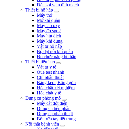
Đèn soi vein tĩnh mạch
Thiết bị hô hấp
Máy thở
Mở khí quản
Máy tạo oxy
Máy đo spo2
Máy hút dịch
Máy khí dung
Vật tư hô hấp
Bộ đặt nội khí quản
Đo chức năng hô hấp
Thiết bị tiêu hao
Vật tư y tế
Que test nhanh
Chỉ phẫu thuật
Băng keo | Bông gòn
Hóa chất xét nghiệm
Hóa chất y tế
Dụng cụ phòng mổ
Máy cắt đốt điện
Dụng cụ tiểu phẫu
Dụng cụ phẫu thuật
Bồn rửa tay tiệt trùng
Nội thất bệnh viện