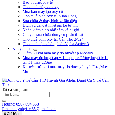
Bảo trì thiết bị y tế
Cho thuê máy tạo oxy
Mua bán máy tạo oxy cũ
Cho thuê bình oxy tại Vĩnh Long
Sửa chữa & thay bình xe lăn điện
Dịch vụ cài đặt nhiệt ẩm kế tự ghi
Nhận kiểm định nhiệt ẩm kế tự ghi
Chuyên sửa chữa dụng cụ phẫu thuật
Cho thuê bình oxy tại Cần Thơ 24/24
Cho thuê nệm chống loét Alpha Active 3
Khuyến mãi
Giảm 30 khi mua máy đo huyết áp Medally
Mua máy đo huyết áp + 1 hộp que đường huyết MU
tặng 1 máy đường
Khuyến mãi khi mua máy đo đường huyết EasyMax
Mu
Huỳnh Gia Alpha
Dụng Cụ Y Tế Cần
Thơ
Tat ca san pham
Hotline:
0907 694 868
Email:
huynhgiact65@gmail.com
0
Giỏ hàng