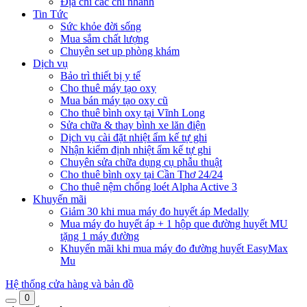
Địa chỉ các chi nhánh
Tin Tức
Sức khỏe đời sống
Mua sắm chất lượng
Chuyên set up phòng khám
Dịch vụ
Bảo trì thiết bị y tế
Cho thuê máy tạo oxy
Mua bán máy tạo oxy cũ
Cho thuê bình oxy tại Vĩnh Long
Sửa chữa & thay bình xe lăn điện
Dịch vụ cài đặt nhiệt ẩm kế tự ghi
Nhận kiểm định nhiệt ẩm kế tự ghi
Chuyên sửa chữa dụng cụ phẫu thuật
Cho thuê bình oxy tại Cần Thơ 24/24
Cho thuê nệm chống loét Alpha Active 3
Khuyến mãi
Giảm 30 khi mua máy đo huyết áp Medally
Mua máy đo huyết áp + 1 hộp que đường huyết MU
tặng 1 máy đường
Khuyến mãi khi mua máy đo đường huyết EasyMax
Mu
Hệ thống cửa hàng và bản đồ
0