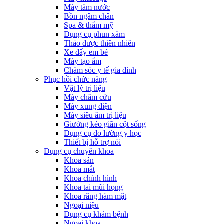
Máy tăm nước
Bồn ngâm chân
Spa & thẩm mỹ
Dụng cụ phun xăm
Thảo dược thiên nhiên
Xe đẩy em bé
Máy tạo ẩm
Chăm sóc y tế gia đình
Phục hồi chức năng
Vật lý trị liệu
Máy châm cứu
Máy xung điện
Máy siêu âm trị liệu
Giường kéo giãn cột sống
Dụng cụ đo lường y học
Thiết bị hỗ trợ nói
Dụng cụ chuyên khoa
Khoa sản
Khoa mắt
Khoa chỉnh hình
Khoa tai mũi họng
Khoa răng hàm mặt
Ngoại niệu
Dụng cụ khám bệnh
Ngoại khoa