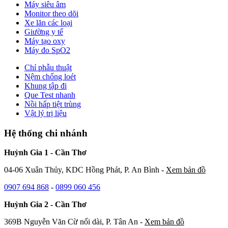
Máy siêu âm
Monitor theo dõi
Xe lăn các loại
Giường y tế
Máy tạo oxy
Máy đo SpO2
Chỉ phẫu thuật
Nệm chống loét
Khung tập đi
Que Test nhanh
Nồi hấp tiệt trùng
Vật lý trị liệu
Hệ thống chi nhánh
Huỳnh Gia 1 - Cần Thơ
04-06 Xuân Thủy, KDC Hồng Phát, P. An Bình -
Xem bản đồ
0907 694 868
-
0899 060 456
Huỳnh Gia 2 - Cần Thơ
369B Nguyễn Văn Cừ nối dài, P. Tân An -
Xem bản đồ