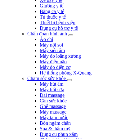
Xe đẩy y tế
Giường y tế
Băng ca y tế
Tủ thuốc y tế
Thiết bị bệnh viện
Dụng cụ hỗ trợ y tế
Chẩn đoán hình ảnh
Áo chì
Máy nội soi
Máy siêu âm
Máy đo loãng xương
Máy điện não
Máy đo điện cơ
Hệ thống phòng X-Quang
Chăm sóc sức khỏe
Máy hút ẩm
Máy hút sữa
Đai massage
Cân sức khỏe
Ghế massage
Máy massage
Máy tăm nước
Bồn ngâm chân
Spa & thẩm mỹ
Dụng cụ phun xăm