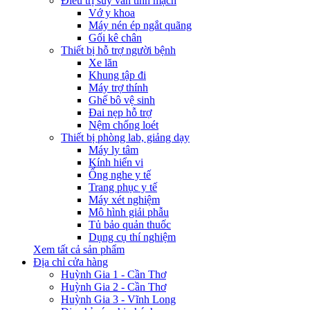
Điều trị suy van tĩnh mạch
Vớ y khoa
Máy nén ép ngắt quãng
Gối kê chân
Thiết bị hỗ trợ người bệnh
Xe lăn
Khung tập đi
Máy trợ thính
Ghế bô vệ sinh
Đai nẹp hỗ trợ
Nệm chống loét
Thiết bị phòng lab, giảng dạy
Máy ly tâm
Kính hiển vi
Ống nghe y tế
Trang phục y tế
Máy xét nghiệm
Mô hình giải phẫu
Tủ bảo quản thuốc
Dụng cụ thí nghiệm
Xem tất cả sản phẩm
Địa chỉ cửa hàng
Huỳnh Gia 1 - Cần Thơ
Huỳnh Gia 2 - Cần Thơ
Huỳnh Gia 3 - Vĩnh Long