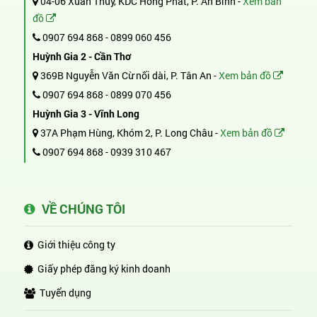
04-06 Xuân Thủy, KDC Hồng Phát, P. An Bình -
Xem bản
đồ
0907 694 868
-
0899 060 456
Huỳnh Gia 2 - Cần Thơ
369B Nguyễn Văn Cừ nối dài, P. Tân An -
Xem bản đồ
0907 694 868
-
0899 070 456
Huỳnh Gia 3 - Vĩnh Long
37A Phạm Hùng, Khóm 2, P. Long Châu -
Xem bản đồ
0907 694 868
-
0939 310 467
VỀ CHÚNG TÔI
Giới thiệu công ty
Giấy phép đăng ký kinh doanh
Tuyển dụng