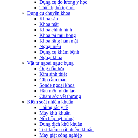
Dụng cụ đo lường y học
Thiết bị hỗ trợ nói
Dụng cụ chuyên khoa
Khoa sản
Khoa mắt
Khoa chỉnh hình
Khoa tai mũi họng
Khoa răng hàm mặt
Ngoại niệu
Dụng cụ khám bệnh
Ngoại khoa
Vật tư ngoại ngực bụng
Ống dẫn lưu
Kim sinh thiết
Clip cầm máu
Sonde ngoại khoa
Hậu môn nhân tạo
Chăm sóc vết thương
Kiểm soát nhiễm khuẩn
Thùng rác y tế
Máy khử khuẩn
Nồi hấp tiệt trùng
Dung dịch khử khuẩn
Test kiểm soát nhiễm khuẩn
Máy giặt công nghiệp