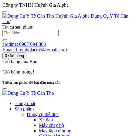
Công ty TNHH Huỳnh Gia Alpha
Huỳnh Gia Alpha
Dụng Cụ Y Tế Cần
Thơ
Tat ca san pham
Hotline:
0907 694 868
Email:
huynhgiact65@gmail.com
0
Giỏ hàng
Giỏ hàng của Bạn
Giỏ hàng trống !
Thêm sản phẩm để bắt đầu mua sắm.
Trang nhất
Sản phẩm
Dụng cụ thể dục
Xe đạp
Máy chạy bộ
Máy tập cơ bụng