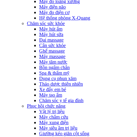
Máy đo loãng xương
Máy điện não
Máy đo điện cơ
Hệ thống phòng X-Quang
Chăm sóc sức khỏe
Máy hút ẩm
Máy hút sữa
Đai massage
Cân sức khỏe
Ghế massage
Máy massage
Máy tăm nước
Bồn ngâm chân
Spa & thẩm mỹ
Dụng cụ phun xăm
Thảo dược thiên nhiên
Xe đẩy em bé
Máy tạo ẩm
Chăm sóc y tế gia đình
Phục hồi chức năng
Vật lý trị liệu
Máy châm cứu
Máy xung điện
Máy siêu âm trị liệu
Giường kéo giãn cột sống