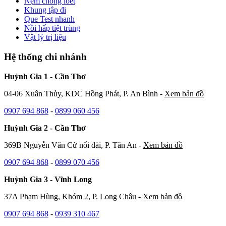
Nệm chống loét
Khung tập đi
Que Test nhanh
Nồi hấp tiệt trùng
Vật lý trị liệu
Hệ thống chi nhánh
Huỳnh Gia 1 - Cần Thơ
04-06 Xuân Thủy, KDC Hồng Phát, P. An Bình -
Xem bản đồ
0907 694 868
-
0899 060 456
Huỳnh Gia 2 - Cần Thơ
369B Nguyễn Văn Cừ nối dài, P. Tân An -
Xem bản đồ
0907 694 868
-
0899 070 456
Huỳnh Gia 3 - Vĩnh Long
37A Phạm Hùng, Khóm 2, P. Long Châu -
Xem bản đồ
0907 694 868
-
0939 310 467