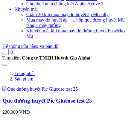
Cho thuê nệm chống loét Alpha Active 3
Khuyến mãi
Giảm 30 khi mua máy đo huyết áp Medally
Mua máy đo huyết áp + 1 hộp que đường huyết MU
tặng 1 máy đường
Khuyến mãi khi mua máy đo đường huyết EasyMax
Mu
Hệ thống cửa hàng và bản đồ
0
Tìm kiếm
Công ty TNHH Huỳnh Gia Alpha
Trang nhất
Sản phẩm
Que đường huyết Pic Glucose test 25
230.000 VNĐ