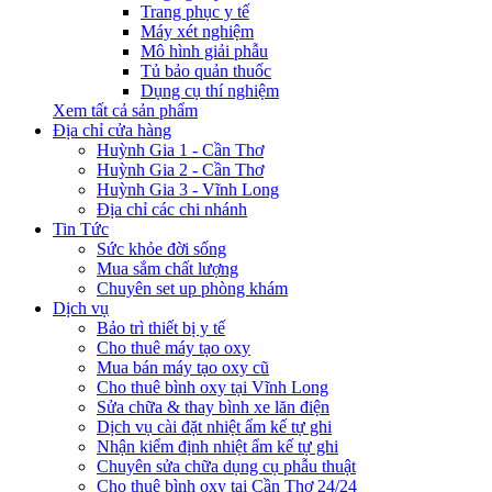
Trang phục y tế
Máy xét nghiệm
Mô hình giải phẫu
Tủ bảo quản thuốc
Dụng cụ thí nghiệm
Xem tất cả sản phẩm
Địa chỉ cửa hàng
Huỳnh Gia 1 - Cần Thơ
Huỳnh Gia 2 - Cần Thơ
Huỳnh Gia 3 - Vĩnh Long
Địa chỉ các chi nhánh
Tin Tức
Sức khỏe đời sống
Mua sắm chất lượng
Chuyên set up phòng khám
Dịch vụ
Bảo trì thiết bị y tế
Cho thuê máy tạo oxy
Mua bán máy tạo oxy cũ
Cho thuê bình oxy tại Vĩnh Long
Sửa chữa & thay bình xe lăn điện
Dịch vụ cài đặt nhiệt ẩm kế tự ghi
Nhận kiểm định nhiệt ẩm kế tự ghi
Chuyên sửa chữa dụng cụ phẫu thuật
Cho thuê bình oxy tại Cần Thơ 24/24