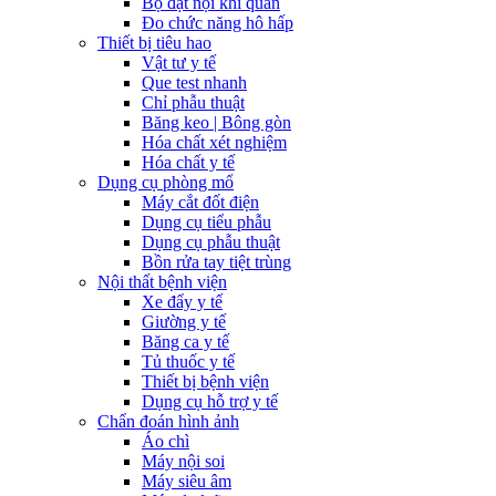
Bộ đặt nội khí quản
Đo chức năng hô hấp
Thiết bị tiêu hao
Vật tư y tế
Que test nhanh
Chỉ phẫu thuật
Băng keo | Bông gòn
Hóa chất xét nghiệm
Hóa chất y tế
Dụng cụ phòng mổ
Máy cắt đốt điện
Dụng cụ tiểu phẫu
Dụng cụ phẫu thuật
Bồn rửa tay tiệt trùng
Nội thất bệnh viện
Xe đẩy y tế
Giường y tế
Băng ca y tế
Tủ thuốc y tế
Thiết bị bệnh viện
Dụng cụ hỗ trợ y tế
Chẩn đoán hình ảnh
Áo chì
Máy nội soi
Máy siêu âm