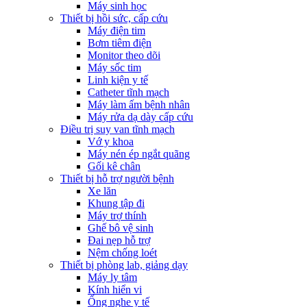
Máy sinh học
Thiết bị hồi sức, cấp cứu
Máy điện tim
Bơm tiêm điện
Monitor theo dõi
Máy sốc tim
Linh kiện y tế
Catheter tĩnh mạch
Máy làm ấm bệnh nhân
Máy rửa dạ dày cấp cứu
Điều trị suy van tĩnh mạch
Vớ y khoa
Máy nén ép ngắt quãng
Gối kê chân
Thiết bị hỗ trợ người bệnh
Xe lăn
Khung tập đi
Máy trợ thính
Ghế bô vệ sinh
Đai nẹp hỗ trợ
Nệm chống loét
Thiết bị phòng lab, giảng dạy
Máy ly tâm
Kính hiển vi
Ống nghe y tế