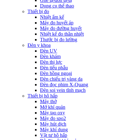
Ghế tạ-đòn tạ-tạ
Dụng cụ thể thao
Thiết bị đo
Nhiệt ẩm kế
Máy đo huyết áp
Máy đo đường huyết
Nhiệt kế đo thân nhiệt
Thước bị đo lường
Đèn y khoa
Đèn UV
Đèn khám
Đèn thị lực
Đèn tiểu phẫu
Đèn hồng ngoại
Đèn chiếu trị vàng da
Đèn đọc phim X-Quang
Đèn soi vein tĩnh mạch
Thiết bị hô hấp
Máy thở
Mở khí quản
Máy tạo oxy
Máy đo spo2
Máy hút dịch
Máy khí dung
Vật tư hô hấp