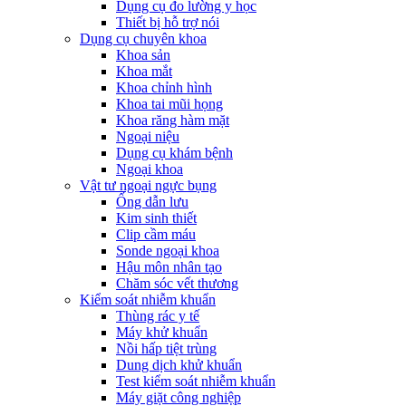
Dụng cụ đo lường y học
Thiết bị hỗ trợ nói
Dụng cụ chuyên khoa
Khoa sản
Khoa mắt
Khoa chỉnh hình
Khoa tai mũi họng
Khoa răng hàm mặt
Ngoại niệu
Dụng cụ khám bệnh
Ngoại khoa
Vật tư ngoại ngực bụng
Ống dẫn lưu
Kim sinh thiết
Clip cầm máu
Sonde ngoại khoa
Hậu môn nhân tạo
Chăm sóc vết thương
Kiểm soát nhiễm khuẩn
Thùng rác y tế
Máy khử khuẩn
Nồi hấp tiệt trùng
Dung dịch khử khuẩn
Test kiểm soát nhiễm khuẩn
Máy giặt công nghiệp