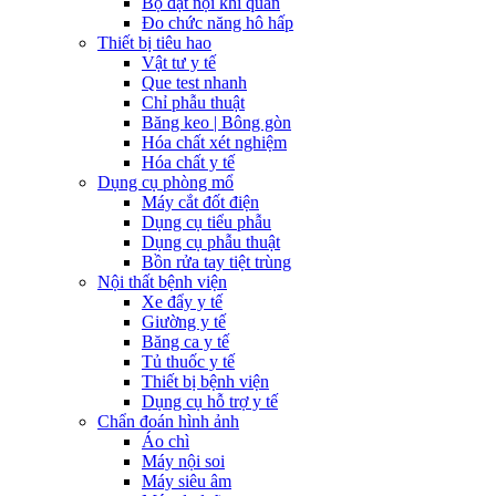
Bộ đặt nội khí quản
Đo chức năng hô hấp
Thiết bị tiêu hao
Vật tư y tế
Que test nhanh
Chỉ phẫu thuật
Băng keo | Bông gòn
Hóa chất xét nghiệm
Hóa chất y tế
Dụng cụ phòng mổ
Máy cắt đốt điện
Dụng cụ tiểu phẫu
Dụng cụ phẫu thuật
Bồn rửa tay tiệt trùng
Nội thất bệnh viện
Xe đẩy y tế
Giường y tế
Băng ca y tế
Tủ thuốc y tế
Thiết bị bệnh viện
Dụng cụ hỗ trợ y tế
Chẩn đoán hình ảnh
Áo chì
Máy nội soi
Máy siêu âm