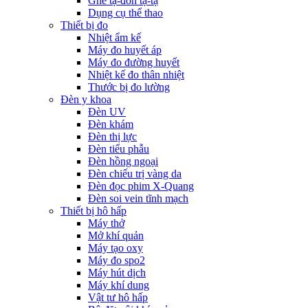
Ghế tạ-đòn tạ-tạ
Dụng cụ thể thao
Thiết bị đo
Nhiệt ẩm kế
Máy đo huyết áp
Máy đo đường huyết
Nhiệt kế đo thân nhiệt
Thước bị đo lường
Đèn y khoa
Đèn UV
Đèn khám
Đèn thị lực
Đèn tiểu phẫu
Đèn hồng ngoại
Đèn chiếu trị vàng da
Đèn đọc phim X-Quang
Đèn soi vein tĩnh mạch
Thiết bị hô hấp
Máy thở
Mở khí quản
Máy tạo oxy
Máy đo spo2
Máy hút dịch
Máy khí dung
Vật tư hô hấp