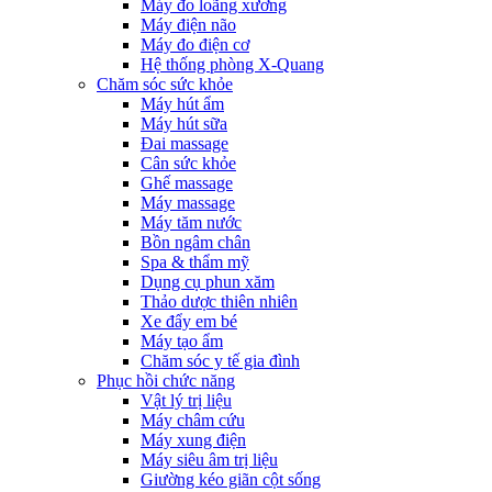
Máy đo loãng xương
Máy điện não
Máy đo điện cơ
Hệ thống phòng X-Quang
Chăm sóc sức khỏe
Máy hút ẩm
Máy hút sữa
Đai massage
Cân sức khỏe
Ghế massage
Máy massage
Máy tăm nước
Bồn ngâm chân
Spa & thẩm mỹ
Dụng cụ phun xăm
Thảo dược thiên nhiên
Xe đẩy em bé
Máy tạo ẩm
Chăm sóc y tế gia đình
Phục hồi chức năng
Vật lý trị liệu
Máy châm cứu
Máy xung điện
Máy siêu âm trị liệu
Giường kéo giãn cột sống