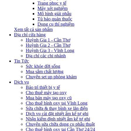
Trang phục y tế
Máy xét nghiệm
Mô hình giải phẫu
Tủ bảo quản thuốc
Dụng cụ thí nghiệm
Xem tất cả sản phẩm
Địa chỉ cửa hàng
Huỳnh Gia 1 - Cần Thơ
Huỳnh Gia 2 - Cần Thơ
Huỳnh Gia 3 - Vĩnh Long
Địa chỉ các chi nhánh
Tin Tức
Sức khỏe đời sống
Mua sắm chất lượng
Chuyên set up phòng khám
Dịch vụ
Bảo trì thiết bị y tế
Cho thuê máy tạo oxy
Mua bán máy tạo oxy cũ
Cho thuê bình oxy tại Vĩnh Long
Sửa chữa & thay bình xe lăn điện
Dịch vụ cài đặt nhiệt ẩm kế tự ghi
Nhận kiểm định nhiệt ẩm kế tự ghi
Chuyên sửa chữa dụng cụ phẫu thuật
Cho thuê bình oxy tại Cần Thơ 24/24