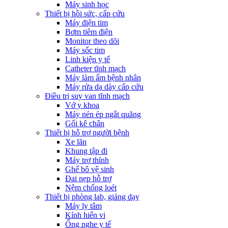
Máy sinh học
Thiết bị hồi sức, cấp cứu
Máy điện tim
Bơm tiêm điện
Monitor theo dõi
Máy sốc tim
Linh kiện y tế
Catheter tĩnh mạch
Máy làm ấm bệnh nhân
Máy rửa dạ dày cấp cứu
Điều trị suy van tĩnh mạch
Vớ y khoa
Máy nén ép ngắt quãng
Gối kê chân
Thiết bị hỗ trợ người bệnh
Xe lăn
Khung tập đi
Máy trợ thính
Ghế bô vệ sinh
Đai nẹp hỗ trợ
Nệm chống loét
Thiết bị phòng lab, giảng dạy
Máy ly tâm
Kính hiển vi
Ống nghe y tế