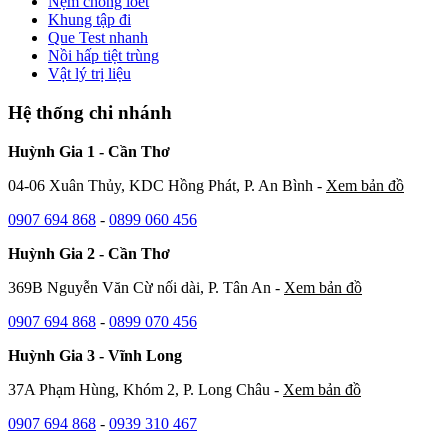
Nệm chống loét
Khung tập đi
Que Test nhanh
Nồi hấp tiệt trùng
Vật lý trị liệu
Hệ thống chi nhánh
Huỳnh Gia 1 - Cần Thơ
04-06 Xuân Thủy, KDC Hồng Phát, P. An Bình -
Xem bản đồ
0907 694 868
-
0899 060 456
Huỳnh Gia 2 - Cần Thơ
369B Nguyễn Văn Cừ nối dài, P. Tân An -
Xem bản đồ
0907 694 868
-
0899 070 456
Huỳnh Gia 3 - Vĩnh Long
37A Phạm Hùng, Khóm 2, P. Long Châu -
Xem bản đồ
0907 694 868
-
0939 310 467