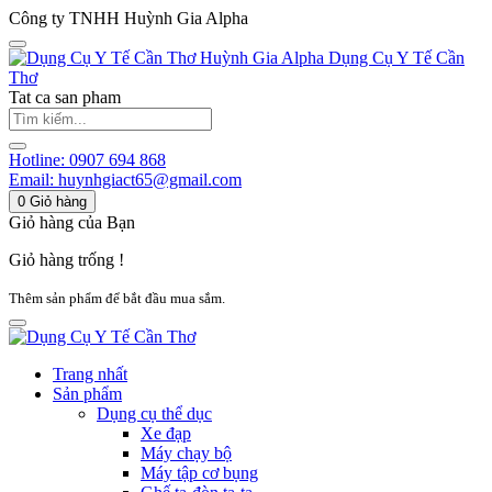
Công ty TNHH Huỳnh Gia Alpha
Huỳnh Gia Alpha
Dụng Cụ Y Tế Cần
Thơ
Tat ca san pham
Hotline:
0907 694 868
Email:
huynhgiact65@gmail.com
0
Giỏ hàng
Giỏ hàng của Bạn
Giỏ hàng trống !
Thêm sản phẩm để bắt đầu mua sắm.
Trang nhất
Sản phẩm
Dụng cụ thể dục
Xe đạp
Máy chạy bộ
Máy tập cơ bụng