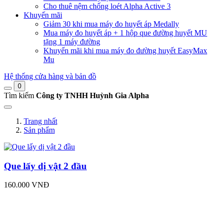
Cho thuê nệm chống loét Alpha Active 3
Khuyến mãi
Giảm 30 khi mua máy đo huyết áp Medally
Mua máy đo huyết áp + 1 hộp que đường huyết MU
tặng 1 máy đường
Khuyến mãi khi mua máy đo đường huyết EasyMax
Mu
Hệ thống cửa hàng và bản đồ
0
Tìm kiếm
Công ty TNHH Huỳnh Gia Alpha
Trang nhất
Sản phẩm
Que lấy dị vật 2 đầu
160.000 VNĐ