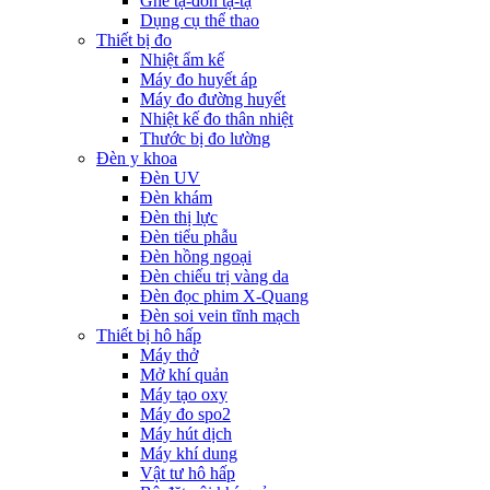
Ghế tạ-đòn tạ-tạ
Dụng cụ thể thao
Thiết bị đo
Nhiệt ẩm kế
Máy đo huyết áp
Máy đo đường huyết
Nhiệt kế đo thân nhiệt
Thước bị đo lường
Đèn y khoa
Đèn UV
Đèn khám
Đèn thị lực
Đèn tiểu phẫu
Đèn hồng ngoại
Đèn chiếu trị vàng da
Đèn đọc phim X-Quang
Đèn soi vein tĩnh mạch
Thiết bị hô hấp
Máy thở
Mở khí quản
Máy tạo oxy
Máy đo spo2
Máy hút dịch
Máy khí dung
Vật tư hô hấp