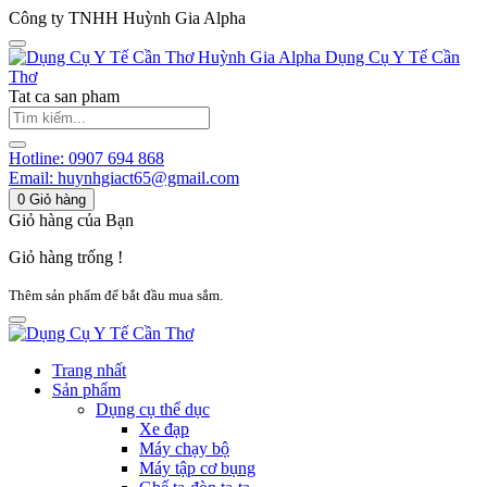
Công ty TNHH Huỳnh Gia Alpha
Huỳnh Gia Alpha
Dụng Cụ Y Tế Cần
Thơ
Tat ca san pham
Hotline:
0907 694 868
Email:
huynhgiact65@gmail.com
0
Giỏ hàng
Giỏ hàng của Bạn
Giỏ hàng trống !
Thêm sản phẩm để bắt đầu mua sắm.
Trang nhất
Sản phẩm
Dụng cụ thể dục
Xe đạp
Máy chạy bộ
Máy tập cơ bụng