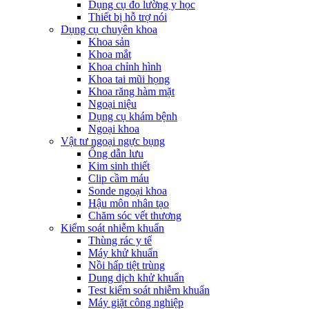
Dụng cụ đo lường y học
Thiết bị hỗ trợ nói
Dụng cụ chuyên khoa
Khoa sản
Khoa mắt
Khoa chỉnh hình
Khoa tai mũi họng
Khoa răng hàm mặt
Ngoại niệu
Dụng cụ khám bệnh
Ngoại khoa
Vật tư ngoại ngực bụng
Ống dẫn lưu
Kim sinh thiết
Clip cầm máu
Sonde ngoại khoa
Hậu môn nhân tạo
Chăm sóc vết thương
Kiểm soát nhiễm khuẩn
Thùng rác y tế
Máy khử khuẩn
Nồi hấp tiệt trùng
Dung dịch khử khuẩn
Test kiểm soát nhiễm khuẩn
Máy giặt công nghiệp