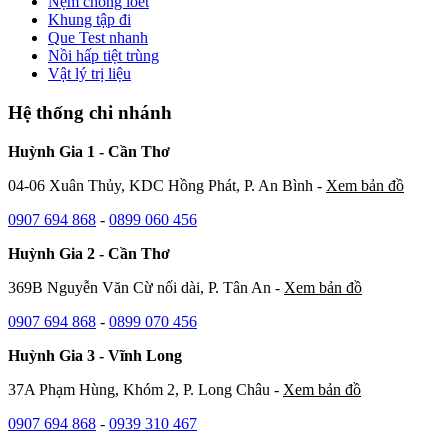
Nệm chống loét
Khung tập đi
Que Test nhanh
Nồi hấp tiệt trùng
Vật lý trị liệu
Hệ thống chi nhánh
Huỳnh Gia 1 - Cần Thơ
04-06 Xuân Thủy, KDC Hồng Phát, P. An Bình -
Xem bản đồ
0907 694 868
-
0899 060 456
Huỳnh Gia 2 - Cần Thơ
369B Nguyễn Văn Cừ nối dài, P. Tân An -
Xem bản đồ
0907 694 868
-
0899 070 456
Huỳnh Gia 3 - Vĩnh Long
37A Phạm Hùng, Khóm 2, P. Long Châu -
Xem bản đồ
0907 694 868
-
0939 310 467