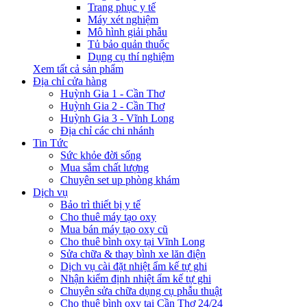
Trang phục y tế
Máy xét nghiệm
Mô hình giải phẫu
Tủ bảo quản thuốc
Dụng cụ thí nghiệm
Xem tất cả sản phẩm
Địa chỉ cửa hàng
Huỳnh Gia 1 - Cần Thơ
Huỳnh Gia 2 - Cần Thơ
Huỳnh Gia 3 - Vĩnh Long
Địa chỉ các chi nhánh
Tin Tức
Sức khỏe đời sống
Mua sắm chất lượng
Chuyên set up phòng khám
Dịch vụ
Bảo trì thiết bị y tế
Cho thuê máy tạo oxy
Mua bán máy tạo oxy cũ
Cho thuê bình oxy tại Vĩnh Long
Sửa chữa & thay bình xe lăn điện
Dịch vụ cài đặt nhiệt ẩm kế tự ghi
Nhận kiểm định nhiệt ẩm kế tự ghi
Chuyên sửa chữa dụng cụ phẫu thuật
Cho thuê bình oxy tại Cần Thơ 24/24