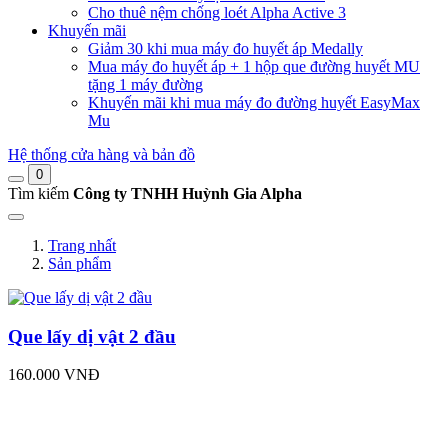
Cho thuê nệm chống loét Alpha Active 3
Khuyến mãi
Giảm 30 khi mua máy đo huyết áp Medally
Mua máy đo huyết áp + 1 hộp que đường huyết MU
tặng 1 máy đường
Khuyến mãi khi mua máy đo đường huyết EasyMax
Mu
Hệ thống cửa hàng và bản đồ
0
Tìm kiếm
Công ty TNHH Huỳnh Gia Alpha
Trang nhất
Sản phẩm
Que lấy dị vật 2 đầu
160.000 VNĐ