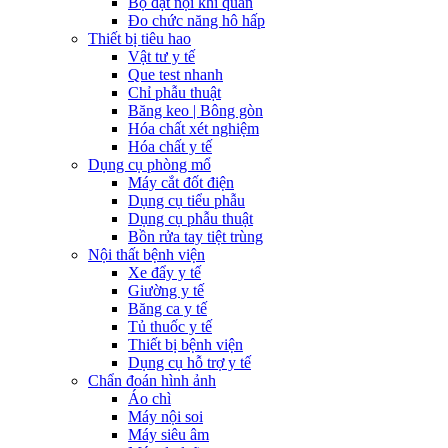
Bộ đặt nội khí quản
Đo chức năng hô hấp
Thiết bị tiêu hao
Vật tư y tế
Que test nhanh
Chỉ phẫu thuật
Băng keo | Bông gòn
Hóa chất xét nghiệm
Hóa chất y tế
Dụng cụ phòng mổ
Máy cắt đốt điện
Dụng cụ tiểu phẫu
Dụng cụ phẫu thuật
Bồn rửa tay tiệt trùng
Nội thất bệnh viện
Xe đẩy y tế
Giường y tế
Băng ca y tế
Tủ thuốc y tế
Thiết bị bệnh viện
Dụng cụ hỗ trợ y tế
Chẩn đoán hình ảnh
Áo chì
Máy nội soi
Máy siêu âm