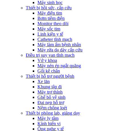
Máy sinh học
Thiết bị hồi sức, cấp cứu
Máy điện tim
Bơm tiêm điện
Monitor theo dõi
Máy sốc tim
Linh kiện y tế
Catheter tĩnh mạch
Máy làm ấm bệnh nhân
Máy rửa dạ dày cấp cứu
Điều trị suy van tĩnh mạch
Vớ y khoa
Máy nén ép ngắt quãng
Gối kê chân
Thiết bị hỗ trợ người bệnh
Xe lăn
Khung tập đi
Máy trợ thính
Ghế bô vệ sinh
Đai nẹp hỗ trợ
Nệm chống loét
Thiết bị phòng lab, giảng dạy
Máy ly tâm
Kính hiển vi
Ống nghe y tế