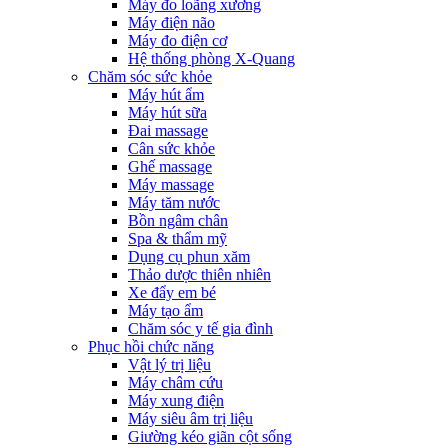
Máy đo loãng xương
Máy điện não
Máy đo điện cơ
Hệ thống phòng X-Quang
Chăm sóc sức khỏe
Máy hút ẩm
Máy hút sữa
Đai massage
Cân sức khỏe
Ghế massage
Máy massage
Máy tăm nước
Bồn ngâm chân
Spa & thẩm mỹ
Dụng cụ phun xăm
Thảo dược thiên nhiên
Xe đẩy em bé
Máy tạo ẩm
Chăm sóc y tế gia đình
Phục hồi chức năng
Vật lý trị liệu
Máy châm cứu
Máy xung điện
Máy siêu âm trị liệu
Giường kéo giãn cột sống