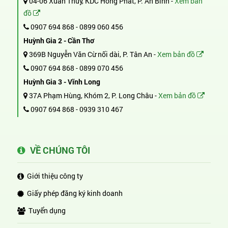
04-06 Xuân Thủy, KDC Hồng Phát, P. An Bình -
Xem bản
đồ
0907 694 868
-
0899 060 456
Huỳnh Gia 2 - Cần Thơ
369B Nguyễn Văn Cừ nối dài, P. Tân An -
Xem bản đồ
0907 694 868
-
0899 070 456
Huỳnh Gia 3 - Vĩnh Long
37A Phạm Hùng, Khóm 2, P. Long Châu -
Xem bản đồ
0907 694 868
-
0939 310 467
VỀ CHÚNG TÔI
Giới thiệu công ty
Giấy phép đăng ký kinh doanh
Tuyển dụng