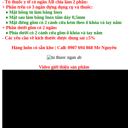
- Tủ thuốc y tế có ngăn AB chia làm 2 phần:
+ Phần trên có 3 ngăn đựng dụng cụ và thuốc:
♦ Mặt hông tủ làm bằng Inox
♦ Mặt sau làm bằng Inox tấm dày 0,5mm
♦ Mặt đứng gồm có 2 cánh cửa kèm theo ổ khóa và tay nắm
+ Phần dưới gồm có 2 ngăn:
♦ Phía dưới có 2 cánh cửa gồm ổ khóa và tay nắm
- Các yêu cầu về kích thước được dung sai ±5%
Hàng luôn có sẵn kho | Call: 0907 694 868 Mr Nguyên
Video giới thiệu sản phẩm