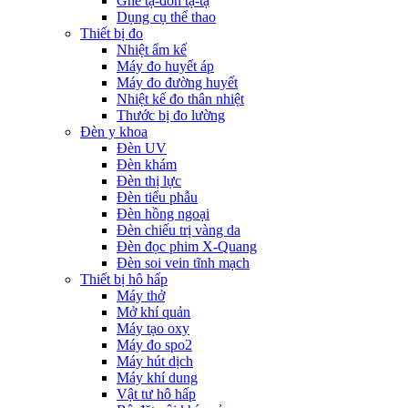
Ghế tạ-đòn tạ-tạ
Dụng cụ thể thao
Thiết bị đo
Nhiệt ẩm kế
Máy đo huyết áp
Máy đo đường huyết
Nhiệt kế đo thân nhiệt
Thước bị đo lường
Đèn y khoa
Đèn UV
Đèn khám
Đèn thị lực
Đèn tiểu phẫu
Đèn hồng ngoại
Đèn chiếu trị vàng da
Đèn đọc phim X-Quang
Đèn soi vein tĩnh mạch
Thiết bị hô hấp
Máy thở
Mở khí quản
Máy tạo oxy
Máy đo spo2
Máy hút dịch
Máy khí dung
Vật tư hô hấp