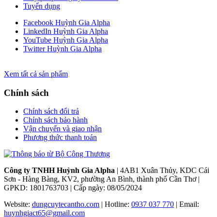
Tuyển dụng
Facebook Huỳnh Gia Alpha
LinkedIn Huỳnh Gia Alpha
YouTube Huỳnh Gia Alpha
Twitter Huỳnh Gia Alpha
Xem tất cả sản phẩm
Chính sách
Chính sách đổi trả
Chính sách bảo hành
Vận chuyển và giao nhận
Phương thức thanh toán
Công ty TNHH Huỳnh Gia Alpha
| 4AB1 Xuân Thủy, KDC Cái
Sơn - Hàng Bàng, KV2, phường An Bình, thành phố Cần Thơ |
GPKD: 1801763703 | Cấp ngày: 08/05/2024
Website:
dungcuytecantho.com
| Hotline:
0937 037 770
| Email:
huynhgiact65@gmail.com