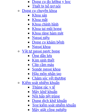
Dụng cụ đo lường y học
Thiết bị hỗ trợ nói
Dụng cụ chuyên khoa
Khoa sản
Khoa mắt
Khoa chỉnh hình
Khoa tai mũi họng
Khoa răng hàm mặt
Ngoại niệu
Dụng cụ khám bệnh
Ngoại khoa
Vật tư ngoại ngực bụng
Ống dẫn lưu
Kim sinh thiết
Clip cầm máu
Sonde ngoại khoa
Hậu môn nhân tạo
Chăm sóc vết thương
Kiểm soát nhiễm khuẩn
Thùng rác y tế
Máy khử khuẩn
Nồi hấp tiệt trùng
Dung dịch khử khuẩn
Test kiểm soát nhiễm khuẩn
Máy giặt công nghiệp