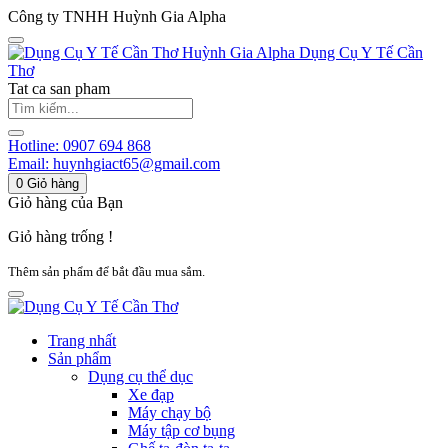
Công ty TNHH Huỳnh Gia Alpha
Huỳnh Gia Alpha
Dụng Cụ Y Tế Cần
Thơ
Tat ca san pham
Hotline:
0907 694 868
Email:
huynhgiact65@gmail.com
0
Giỏ hàng
Giỏ hàng của Bạn
Giỏ hàng trống !
Thêm sản phẩm để bắt đầu mua sắm.
Trang nhất
Sản phẩm
Dụng cụ thể dục
Xe đạp
Máy chạy bộ
Máy tập cơ bụng