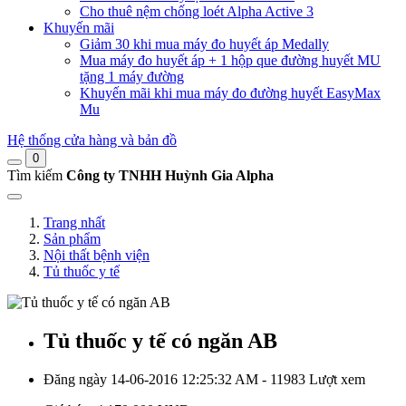
Cho thuê nệm chống loét Alpha Active 3
Khuyến mãi
Giảm 30 khi mua máy đo huyết áp Medally
Mua máy đo huyết áp + 1 hộp que đường huyết MU
tặng 1 máy đường
Khuyến mãi khi mua máy đo đường huyết EasyMax
Mu
Hệ thống cửa hàng và bản đồ
0
Tìm kiếm
Công ty TNHH Huỳnh Gia Alpha
Trang nhất
Sản phẩm
Nội thất bệnh viện
Tủ thuốc y tế
Tủ thuốc y tế có ngăn AB
Đăng ngày 14-06-2016 12:25:32 AM - 11983 Lượt xem