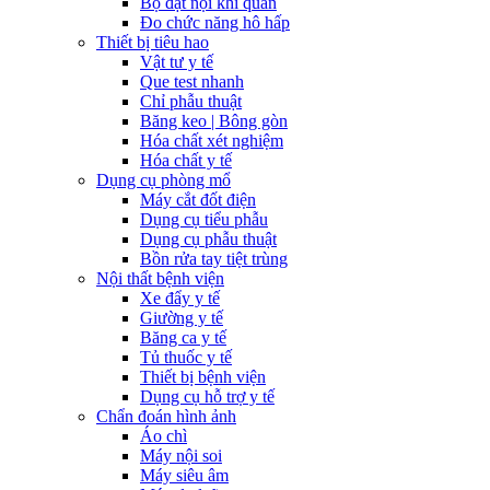
Bộ đặt nội khí quản
Đo chức năng hô hấp
Thiết bị tiêu hao
Vật tư y tế
Que test nhanh
Chỉ phẫu thuật
Băng keo | Bông gòn
Hóa chất xét nghiệm
Hóa chất y tế
Dụng cụ phòng mổ
Máy cắt đốt điện
Dụng cụ tiểu phẫu
Dụng cụ phẫu thuật
Bồn rửa tay tiệt trùng
Nội thất bệnh viện
Xe đẩy y tế
Giường y tế
Băng ca y tế
Tủ thuốc y tế
Thiết bị bệnh viện
Dụng cụ hỗ trợ y tế
Chẩn đoán hình ảnh
Áo chì
Máy nội soi
Máy siêu âm