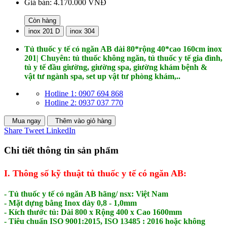
Giá bán:
4.170.000 VNĐ
Còn hàng
inox 201 D
inox 304
Tủ thuốc y tế có ngăn AB dài 80*rộng 40*cao 160cm inox
201| Chuyên: tủ thuốc không ngăn, tủ thuốc y tế gia đình,
tủ y tế đầu giường, giường spa, giường khám bệnh &
vật tư ngành spa, set up vật tư phòng khám,..
Hotline 1: 0907 694 868
Hotline 2: 0937 037 770
Mua ngay
Thêm vào giỏ hàng
Share
Tweet
LinkedIn
Chi tiết thông tin sản phẩm
I. Thông số kỹ thuật tủ thuốc y tế có ngăn AB:
- Tủ thuốc y tế có ngăn AB hãng/ nsx: Việt Nam
- Mặt dựng bằng Inox dày 0,8 - 1,0mm
- Kích thước tủ: Dài 800 x Rộng 400 x Cao 1600mm
- Tiêu chuẩn ISO 9001:2015, ISO 13485 : 2016 hoặc không