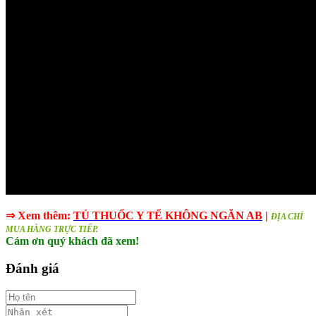
⇒ Xem thêm:
TỦ THUỐC Y TẾ KHÔNG NGĂN AB
|
ĐỊA CHỈ
MUA HÀNG TRỰC TIẾP.
Cám ơn quý khách đã xem!
Đánh giá