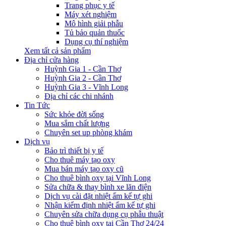
Trang phục y tế
Máy xét nghiệm
Mô hình giải phẫu
Tủ bảo quản thuốc
Dụng cụ thí nghiệm
Xem tất cả sản phẩm
Địa chỉ cửa hàng
Huỳnh Gia 1 - Cần Thơ
Huỳnh Gia 2 - Cần Thơ
Huỳnh Gia 3 - Vĩnh Long
Địa chỉ các chi nhánh
Tin Tức
Sức khỏe đời sống
Mua sắm chất lượng
Chuyên set up phòng khám
Dịch vụ
Bảo trì thiết bị y tế
Cho thuê máy tạo oxy
Mua bán máy tạo oxy cũ
Cho thuê bình oxy tại Vĩnh Long
Sửa chữa & thay bình xe lăn điện
Dịch vụ cài đặt nhiệt ẩm kế tự ghi
Nhận kiểm định nhiệt ẩm kế tự ghi
Chuyên sửa chữa dụng cụ phẫu thuật
Cho thuê bình oxy tại Cần Thơ 24/24