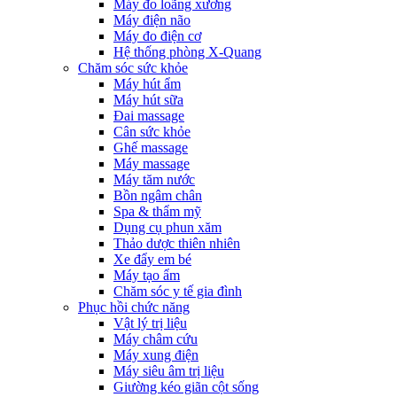
Máy đo loãng xương
Máy điện não
Máy đo điện cơ
Hệ thống phòng X-Quang
Chăm sóc sức khỏe
Máy hút ẩm
Máy hút sữa
Đai massage
Cân sức khỏe
Ghế massage
Máy massage
Máy tăm nước
Bồn ngâm chân
Spa & thẩm mỹ
Dụng cụ phun xăm
Thảo dược thiên nhiên
Xe đẩy em bé
Máy tạo ẩm
Chăm sóc y tế gia đình
Phục hồi chức năng
Vật lý trị liệu
Máy châm cứu
Máy xung điện
Máy siêu âm trị liệu
Giường kéo giãn cột sống