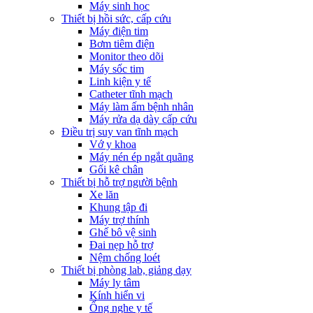
Máy sinh học
Thiết bị hồi sức, cấp cứu
Máy điện tim
Bơm tiêm điện
Monitor theo dõi
Máy sốc tim
Linh kiện y tế
Catheter tĩnh mạch
Máy làm ấm bệnh nhân
Máy rửa dạ dày cấp cứu
Điều trị suy van tĩnh mạch
Vớ y khoa
Máy nén ép ngắt quãng
Gối kê chân
Thiết bị hỗ trợ người bệnh
Xe lăn
Khung tập đi
Máy trợ thính
Ghế bô vệ sinh
Đai nẹp hỗ trợ
Nệm chống loét
Thiết bị phòng lab, giảng dạy
Máy ly tâm
Kính hiển vi
Ống nghe y tế