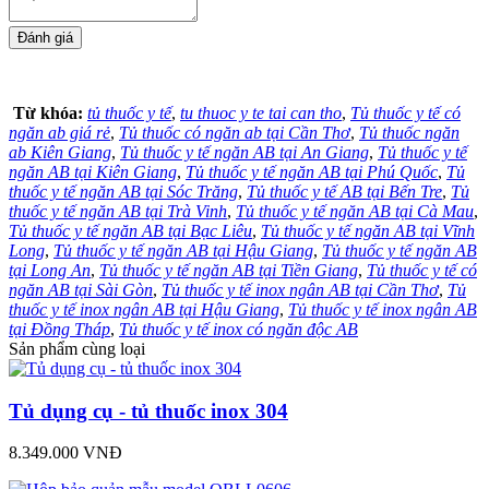
Từ khóa:
tủ thuốc y tế
,
tu thuoc y te tai can tho
,
Tủ thuốc y tế có
ngăn ab giá rẻ
,
Tủ thuốc có ngăn ab tại Cần Thơ
,
Tủ thuốc ngăn
ab Kiên Giang
,
Tủ thuốc y tế ngăn AB tại An Giang
,
Tủ thuốc y tế
ngăn AB tại Kiên Giang
,
Tủ thuốc y tế ngăn AB tại Phú Quốc
,
Tủ
thuốc y tế ngăn AB tại Sóc Trăng
,
Tủ thuốc y tế AB tại Bến Tre
,
Tủ
thuốc y tế ngăn AB tại Trà Vinh
,
Tủ thuốc y tế ngăn AB tại Cà Mau
,
Tủ thuốc y tế ngăn AB tại Bạc Liêu
,
Tủ thuốc y tế ngăn AB tại Vĩnh
Long
,
Tủ thuốc y tế ngăn AB tại Hậu Giang
,
Tủ thuốc y tế ngăn AB
tại Long An
,
Tủ thuốc y tế ngăn AB tại Tiền Giang
,
Tủ thuốc y tế có
ngăn AB tại Sài Gòn
,
Tủ thuốc y tế inox ngân AB tại Cần Thơ
,
Tủ
thuốc y tế inox ngân AB tại Hậu Giang
,
Tủ thuốc y tế inox ngân AB
tại Đồng Tháp
,
Tủ thuốc y tế inox có ngăn độc AB
Sản phẩm cùng loại
Tủ dụng cụ - tủ thuốc inox 304
8.349.000 VNĐ