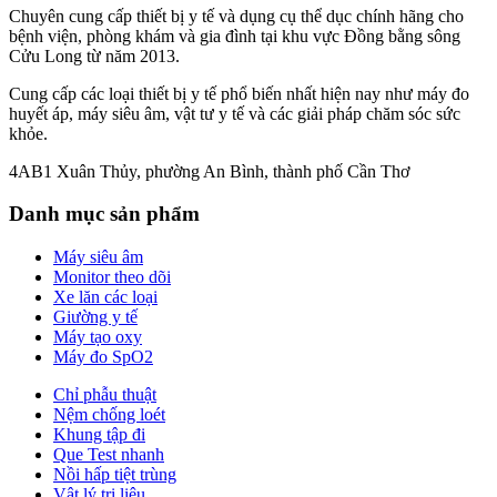
Chuyên cung cấp thiết bị y tế và dụng cụ thể dục chính hãng cho
bệnh viện, phòng khám và gia đình tại khu vực Đồng bằng sông
Cửu Long từ năm 2013.
Cung cấp các loại thiết bị y tế phổ biến nhất hiện nay như máy đo
huyết áp, máy siêu âm, vật tư y tế và các giải pháp chăm sóc sức
khỏe.
4AB1 Xuân Thủy, phường An Bình, thành phố Cần Thơ
Danh mục sản phẩm
Máy siêu âm
Monitor theo dõi
Xe lăn các loại
Giường y tế
Máy tạo oxy
Máy đo SpO2
Chỉ phẫu thuật
Nệm chống loét
Khung tập đi
Que Test nhanh
Nồi hấp tiệt trùng
Vật lý trị liệu