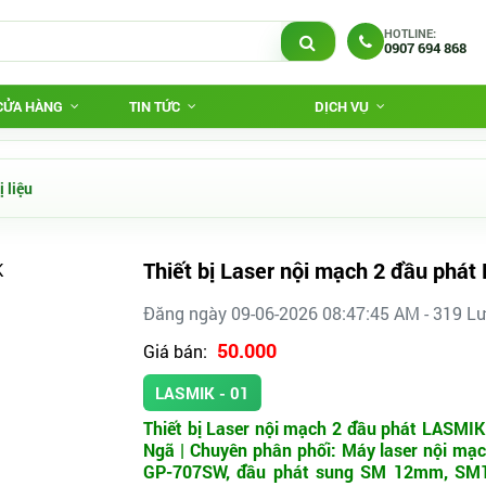
HOTLINE:
0907 694 868
 CỬA HÀNG
TIN TỨC
DỊCH VỤ
ị liệu
Thiết bị Laser nội mạch 2 đầu phá
Đăng ngày 09-06-2026 08:47:45 AM - 319 L
50.000
Giá bán:
LASMIK - 01
Thiết bị Laser nội mạch 2 đầu phát LASMIK 
Ngã | Chuyên phân phối: Máy laser nội mạch
GP-707SW, đầu phát sung SM 12mm, SM14