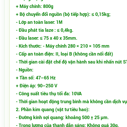
+ Máy chính: 800g
+ Bộ chuyển đổi nguồn (bộ tiếp hợp): ≤ 0,15kg;
- Lớp an toàn laser: 1М
- Đầu phát tia laze : ≤ 0,4kg.
- Đầu laser: ≤ 75 x 40 x 35mm.
- Kích thước: - Máy chính 280 × 210 × 105 mm
- Cấp an toàn điện: II, loại B (không cần nối đất)
- Thời gian cài đặt chế độ vận hành sau khi nhấn nút S
- Nguồn:
+ Tần số: 47–65 Hz
+ Điện áp: 90–250 V
- Công suất tiêu thụ tối đa: 10VA
- Thời gian hoạt động trung bình mà không cần dịch vụ 
2. Phần kim quang (vật tư tiêu hao):
- Đường kính sợi quang: khoảng 500 ± 25 µm.
- Trọng lượng của thanh dẫn sáng: Không quá 30g.