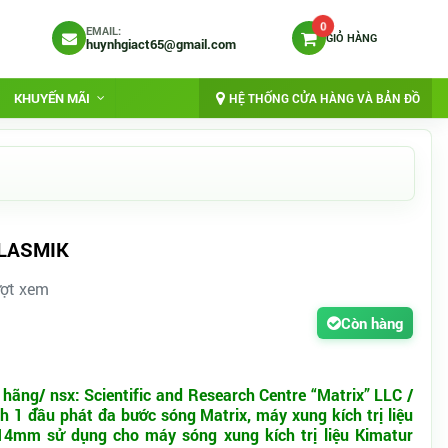
0
EMAIL:
GIỎ HÀNG
huynhgiact65@gmail.com
KHUYẾN MÃI
HỆ THỐNG CỬA HÀNG VÀ BẢN ĐỒ
t LASMIK
ượt xem
Còn hàng
hãng/ nsx: Scientific and Research Centre “Matrix” LLC /
 1 đầu phát đa bước sóng Matrix, máy xung kích trị liệu
mm sử dụng cho máy sóng xung kích trị liệu Kimatur