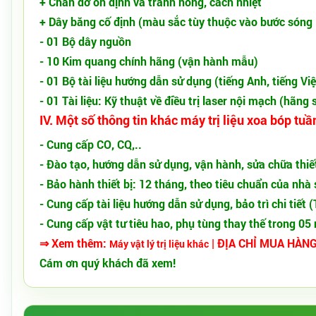
+ Chân đỡ ổn định và tránh nóng, cách nhiệt
+ Dây băng cố định (màu sắc tùy thuộc vào bước sóng 
- 01 Bộ dây nguồn
- 10 Kim quang chính hãng (vận hành mẫu)
- 01 Bộ tài liệu hướng dẫn sử dụng (tiếng Anh, tiếng Việ
- 01 Tài liệu: Kỹ thuật về điều trị laser nội mạch (hãng
IV. Một số thông tin khác máy trị liệu xoa bóp tu
- Cung cấp CO, CQ,..
- Đào tạo, hướng dẫn sử dụng, vận hành, sửa chữa thiết
- Bảo hành thiết bị: 12 tháng, theo tiêu chuẩn của nhà
- Cung cấp tài liệu hướng dẫn sử dụng, bảo trì chi tiết 
- Cung cấp vật tư tiêu hao, phụ tùng thay thế trong 0
⇒ Xem thêm:
| ĐỊA CHỈ MUA HÀNG
Máy
vật lý trị liệu
khác
Cám ơn quý khách đã xem!