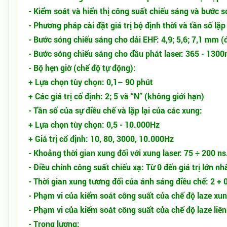
- Kiểm soát và hiển thị công suất chiếu sáng và bước s
- Phương pháp cài đặt giá trị bộ định thời và tần số lặp
- Bước sóng chiếu sáng cho dải EHF: 4,9; 5,6; 7,1 mm (đ
- Bước sóng chiếu sáng cho đầu phát laser: 365 - 1300n
- Bộ hẹn giờ (chế độ tự động):
+ Lựa chọn tùy chọn: 0,1– 90 phút
+ Các giá trị cố định: 2; 5 và “N” (không giới hạn)
- Tần số của sự điều chế và lặp lại của các xung:
+ Lựa chọn tùy chọn: 0,5 - 10.000Hz
+ Giá trị cố định: 10, 80, 3000, 10.000Hz
- Khoảng thời gian xung đối với xung laser: 75 ÷ 200 ns
- Điều chỉnh công suất chiếu xạ: Từ 0 đến giá trị lớn nh
- Thời gian xung tương đối của ánh sáng điều chế: 2 + 0
- Phạm vi của kiểm soát công suất của chế độ laze xun
- Phạm vi của kiểm soát công suất của chế độ laze liê
- Trọng lượng: