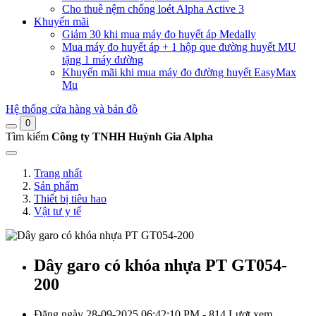
Cho thuê nệm chống loét Alpha Active 3
Khuyến mãi
Giảm 30 khi mua máy đo huyết áp Medally
Mua máy đo huyết áp + 1 hộp que đường huyết MU
tặng 1 máy đường
Khuyến mãi khi mua máy đo đường huyết EasyMax
Mu
Hệ thống cửa hàng và bản đồ
0
Tìm kiếm
Công ty TNHH Huỳnh Gia Alpha
Trang nhất
Sản phẩm
Thiết bị tiêu hao
Vật tư y tế
Dây garo có khóa nhựa PT GT054-
200
Đăng ngày 28-09-2025 06:42:10 PM - 814 Lượt xem