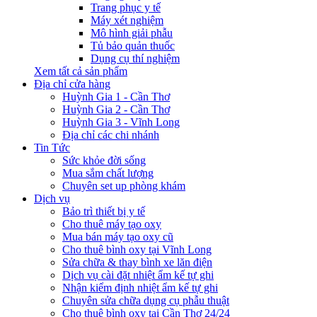
Trang phục y tế
Máy xét nghiệm
Mô hình giải phẫu
Tủ bảo quản thuốc
Dụng cụ thí nghiệm
Xem tất cả sản phẩm
Địa chỉ cửa hàng
Huỳnh Gia 1 - Cần Thơ
Huỳnh Gia 2 - Cần Thơ
Huỳnh Gia 3 - Vĩnh Long
Địa chỉ các chi nhánh
Tin Tức
Sức khỏe đời sống
Mua sắm chất lượng
Chuyên set up phòng khám
Dịch vụ
Bảo trì thiết bị y tế
Cho thuê máy tạo oxy
Mua bán máy tạo oxy cũ
Cho thuê bình oxy tại Vĩnh Long
Sửa chữa & thay bình xe lăn điện
Dịch vụ cài đặt nhiệt ẩm kế tự ghi
Nhận kiểm định nhiệt ẩm kế tự ghi
Chuyên sửa chữa dụng cụ phẫu thuật
Cho thuê bình oxy tại Cần Thơ 24/24