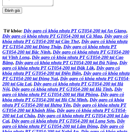
Từ khóa:
Dây garo có khóa nhựa PT GT054-200 tại An Giang
,
Dây garo có khóa nhựa PT GT054-200 tại Cà Mau
,
Dây garo có
khóa nhựa PT GT054-200 tại Cần Thơ
,
Dây garo có khóa nhựa
PT GT054-200 tại Đồng Tháp
,
Dây garo có khóa nhựa PT
GT054-200 tại Bắc Ninh
,
Dây garo có khóa nhựa PT GT054-200
tại Vĩnh Long
,
Dây garo có khóa nhựa PT GT054-200 tại Cao
Bằng
,
Dây garo có khóa nhựa PT GT054-200 tại Đà Nẵng
,
Dây
garo có khóa nhựa PT GT054-200 tại Đắk Lắk
,
Dây garo có
khóa nhựa PT GT054-200 tại Điện Biên
,
Dây garo có khóa nhựa
PT GT054-200 tại Đồng Nai
,
Dây garo có khóa nhựa PT GT054-
200 tại Gia Lai
,
Dây garo có khóa nhựa PT GT054-200 tại Hà
Nội
,
Dây garo có khóa nhựa PT GT054-200 tại Hà Tĩnh
,
Dây
garo có khóa nhựa PT GT054-200 tại Hải Phòng
,
Dây garo có
khóa nhựa PT GT054-200 tại Hồ Chí Minh
,
Dây garo có khóa
nhựa PT GT054-200 tại Hưng Yên
,
Dây garo có khóa nhựa PT
GT054-200 tại Khánh Hòa
,
Dây garo có khóa nhựa PT GT054-
200 tại Lai Châu
,
Dây garo có khóa nhựa PT GT054-200 tại Lào
Cai
,
Dây garo có khóa nhựa PT GT054-200 tại Lạng Sơn
,
Dây
garo có khóa nhựa PT GT054-200 tại Lâm Đồng
,
Dây garo có
khóa nhựa PT GT054-200 tại Nghệ An
,
Dây garo có khóa nhựa