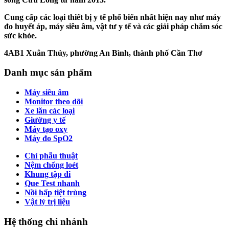
Cung cấp các loại thiết bị y tế phổ biến nhất hiện nay như máy
đo huyết áp, máy siêu âm, vật tư y tế và các giải pháp chăm sóc
sức khỏe.
4AB1 Xuân Thủy, phường An Bình, thành phố Cần Thơ
Danh mục sản phẩm
Máy siêu âm
Monitor theo dõi
Xe lăn các loại
Giường y tế
Máy tạo oxy
Máy đo SpO2
Chỉ phẫu thuật
Nệm chống loét
Khung tập đi
Que Test nhanh
Nồi hấp tiệt trùng
Vật lý trị liệu
Hệ thống chi nhánh