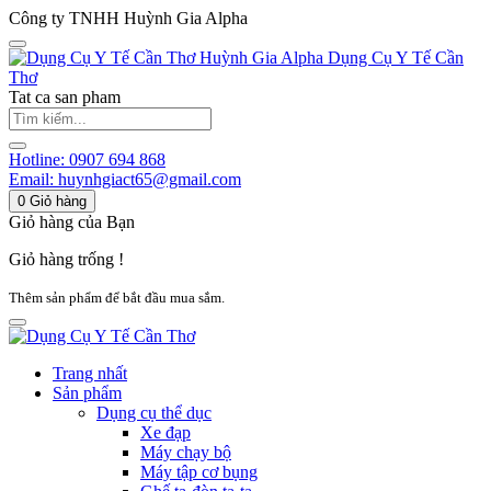
Công ty TNHH Huỳnh Gia Alpha
Huỳnh Gia Alpha
Dụng Cụ Y Tế Cần
Thơ
Tat ca san pham
Hotline:
0907 694 868
Email:
huynhgiact65@gmail.com
0
Giỏ hàng
Giỏ hàng của Bạn
Giỏ hàng trống !
Thêm sản phẩm để bắt đầu mua sắm.
Trang nhất
Sản phẩm
Dụng cụ thể dục
Xe đạp
Máy chạy bộ
Máy tập cơ bụng