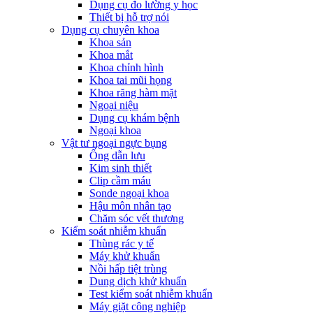
Dụng cụ đo lường y học
Thiết bị hỗ trợ nói
Dụng cụ chuyên khoa
Khoa sản
Khoa mắt
Khoa chỉnh hình
Khoa tai mũi họng
Khoa răng hàm mặt
Ngoại niệu
Dụng cụ khám bệnh
Ngoại khoa
Vật tư ngoại ngực bụng
Ống dẫn lưu
Kim sinh thiết
Clip cầm máu
Sonde ngoại khoa
Hậu môn nhân tạo
Chăm sóc vết thương
Kiểm soát nhiễm khuẩn
Thùng rác y tế
Máy khử khuẩn
Nồi hấp tiệt trùng
Dung dịch khử khuẩn
Test kiểm soát nhiễm khuẩn
Máy giặt công nghiệp