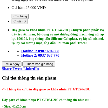
Giá bán:
25.000 VNĐ
Còn hàng
Chuẩn D
Dây garo có khóa nhựa PT GT054-200 | Chuyên phân phối: Bộ
dây truyền máu, bộ dụng cụ mở đường động mạch​, ống nối áp
lực 600101, ống thông tiểu Silicone Coloplast, rọ lấy sỏi nitinol,
rọ lấy sỏi đường mật, ống dẫn lưu màn phổi Trocar,...|
Hotline 1: 0907 694 868
Hotline 2: 0937 037 770
Mua ngay
Thêm vào giỏ hàng
Share
Tweet
LinkedIn
Chi tiết thông tin sản phẩm
<> Thông tin cơ bản dây garo có khóa nhựa PT GT054-200:
Dây garo có khóa nhựa PT GT054-200 có thông tin như sau:
- Size: 45x2.5cm