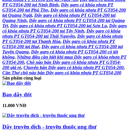
PT GT054-200 tại Ninh Bình
,
Dây garo có khóa nhựa PT
GT054-200 tại Phú Thọ
,
Dây garo có khóa nhựa PT GT054-200
tại Quảng Ngãi
,
Dây garo có khóa nhựa PT GT054-200 tại
Quảng Ninh
,
Dây garo có khóa nhựa PT GT054-200 tại Quảng
Trị
,
Dây garo có khóa nhựa PT GT054-200 tại Sơn La
,
Dây garo
có khóa nhựa PT GT054-200 tại Tây Ninh
,
Dây garo có khóa
nhựa PT GT054-200 tại Thái Nguyên
,
Dây garo có khóa nhựa
PT GT054-200 tại Thanh Hóa
,
Dây garo có khóa nhựa PT
GT054-200 tại Huế
,
Dây garo có khóa nhựa PT GT054-200 tại
Tuyên Quang
,
Dây garo có khóa nhựa PT GT054-200 có tốt
không
,
Những điều cần biết khi mua Dây garo có khóa nhựa PT
GT054-200
,
Chỗ nào bán Dây garo có khóa nhựa PT GT054-
200 giá rẻ
,
Chuyên bán Dây garo có khóa nhựa PT GT054-200
,
Cần Thơ chỗ nào bán Dây garo có khóa nhựa PT GT054-200
Sản phẩm cùng loại
Bao dây đốt
11.000 VNĐ
Dây truyền dịch - truyền thuốc ung thư