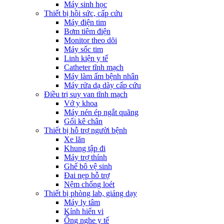
Máy sinh học
Thiết bị hồi sức, cấp cứu
Máy điện tim
Bơm tiêm điện
Monitor theo dõi
Máy sốc tim
Linh kiện y tế
Catheter tĩnh mạch
Máy làm ấm bệnh nhân
Máy rửa dạ dày cấp cứu
Điều trị suy van tĩnh mạch
Vớ y khoa
Máy nén ép ngắt quãng
Gối kê chân
Thiết bị hỗ trợ người bệnh
Xe lăn
Khung tập đi
Máy trợ thính
Ghế bô vệ sinh
Đai nẹp hỗ trợ
Nệm chống loét
Thiết bị phòng lab, giảng dạy
Máy ly tâm
Kính hiển vi
Ống nghe y tế