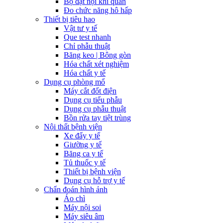
Bộ đặt nội khí quản
Đo chức năng hô hấp
Thiết bị tiêu hao
Vật tư y tế
Que test nhanh
Chỉ phẫu thuật
Băng keo | Bông gòn
Hóa chất xét nghiệm
Hóa chất y tế
Dụng cụ phòng mổ
Máy cắt đốt điện
Dụng cụ tiểu phẫu
Dụng cụ phẫu thuật
Bồn rửa tay tiệt trùng
Nội thất bệnh viện
Xe đẩy y tế
Giường y tế
Băng ca y tế
Tủ thuốc y tế
Thiết bị bệnh viện
Dụng cụ hỗ trợ y tế
Chẩn đoán hình ảnh
Áo chì
Máy nội soi
Máy siêu âm