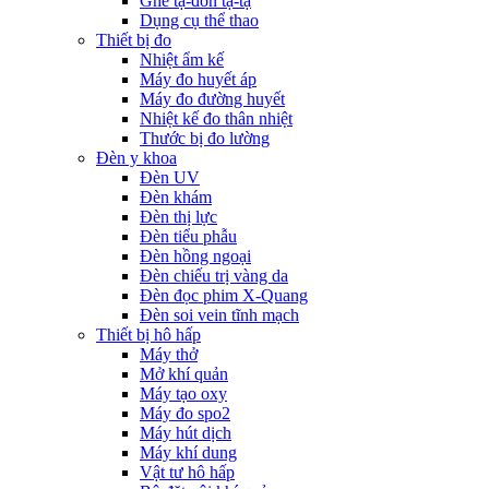
Ghế tạ-đòn tạ-tạ
Dụng cụ thể thao
Thiết bị đo
Nhiệt ẩm kế
Máy đo huyết áp
Máy đo đường huyết
Nhiệt kế đo thân nhiệt
Thước bị đo lường
Đèn y khoa
Đèn UV
Đèn khám
Đèn thị lực
Đèn tiểu phẫu
Đèn hồng ngoại
Đèn chiếu trị vàng da
Đèn đọc phim X-Quang
Đèn soi vein tĩnh mạch
Thiết bị hô hấp
Máy thở
Mở khí quản
Máy tạo oxy
Máy đo spo2
Máy hút dịch
Máy khí dung
Vật tư hô hấp