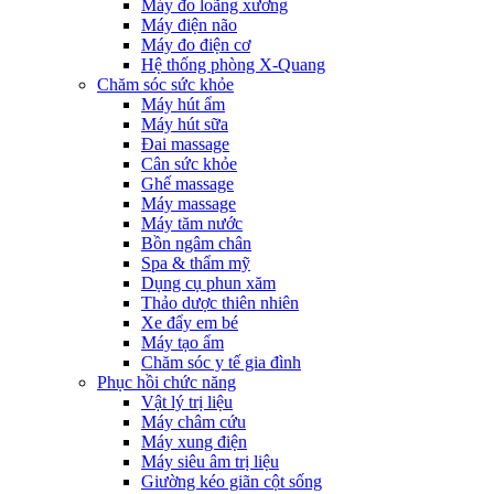
Máy đo loãng xương
Máy điện não
Máy đo điện cơ
Hệ thống phòng X-Quang
Chăm sóc sức khỏe
Máy hút ẩm
Máy hút sữa
Đai massage
Cân sức khỏe
Ghế massage
Máy massage
Máy tăm nước
Bồn ngâm chân
Spa & thẩm mỹ
Dụng cụ phun xăm
Thảo dược thiên nhiên
Xe đẩy em bé
Máy tạo ẩm
Chăm sóc y tế gia đình
Phục hồi chức năng
Vật lý trị liệu
Máy châm cứu
Máy xung điện
Máy siêu âm trị liệu
Giường kéo giãn cột sống