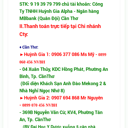
STK: 9 19 39 79 799 chủ tài khoản: Công
Ty TNHH Huỳnh Gia Alpha - Ngân hàng
MBbank (Quân Đội) Cần Thơ
II.Thanh toán trực tiếp tại Chi nhánh
Cty:
♦ Cần Thơ:
►Huỳnh Gia 1:
0906 377 086 Ms Mỹ -
0899
060 456 NVBH
- 04 Xuân Thủy, KDC Hồng Phát, Phường An
Bình, Tp. CầnThơ
(Đối diện Khách Sạn Anh Đào Mekong 2 &
Nhà Nghỉ Ngọc Nhớ 8)
►Huỳnh Gia 2: 0907 694 868 Mr Nguyên
-
0899 070 456 NVBH
- 369B Nguyễn Văn Cừ, KV4, Phường Tân
An, Tp. CầnThơ
(BV Đại Học Y Dược xuống 5 căn nhà