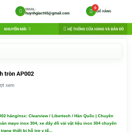
0
EMAIL:
GIỎ HÀNG
huynhgiact65@gmail.com
KHUYẾN MÃI
HỆ THỐNG CỬA HÀNG VÀ BẢN ĐỒ
nh tròn AP002
ượt xem
02 hãng/nsx: Clearview / Libertech / Hàn Quốc | Chuyên
bàn mayo inox 304, xe đẩy đồ vải vật liệu inox 304 chuyên
ng thiết bị hỗ trợ y tế...