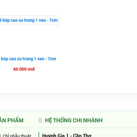
bóp cao su trung 1 van - 7cm
40.000 vnđ
ẢN PHẨM
HỆ THỐNG CHI NHÁNH
Huỳnh Gia 1 - Cần Thơ
Chỉ phẫu thuật