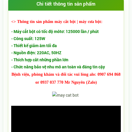
Chi tiết thông tin sản phẩm
<> Thông tin sản phẩm máy cắt bột | máy cưa bột:
- Máy cắt bột có tốc độ môtơ: 125000 lần / phút
- Công suất: 125W
- Thiết kế giảm âm tối đa
- Nguồn điện: 220AC, 50HZ
- Thích hợp căt những phần lớn
- Chức năng bảo vệ nhu mô an toàn và đáng tin cậy
Bệnh viện, phòng khám và đối tác vui lòng alo: 0907 694 868
or 0937 037 770 Mr Nguyên (Zalo)