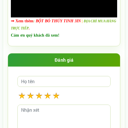
⇒ Xem thêm
BỘT BÓ THỦY TINH 3IN​
|
:
ĐỊA CHỈ MUA HÀNG
.
TRỰC TIẾP
Cám ơn quý khách đã xem!
Đánh giá