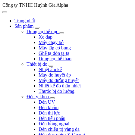
Công ty TNHH Huỳnh Gia Alpha
Trang nhất
Sản phẩm
Dụng cụ thể dục
Xe đạp
Máy chạy bộ
Máy tập cơ bụng
Ghế tạ-đòn tạ-tạ
Dụng cụ thể thao
Thiết bị đo
Nhiệt ẩm kế
Máy đo huyết áp
Máy đo đường huyết
Nhiệt kế đo thân nhiệt
Thước bị đo lường
Đèn y khoa
Đèn UV
Đèn khám
Đèn thị lực
Đèn tiểu phẫu
Đèn hồng ngoại
Đèn chiếu trị vàng da
Đèn đọc phim X-Quang