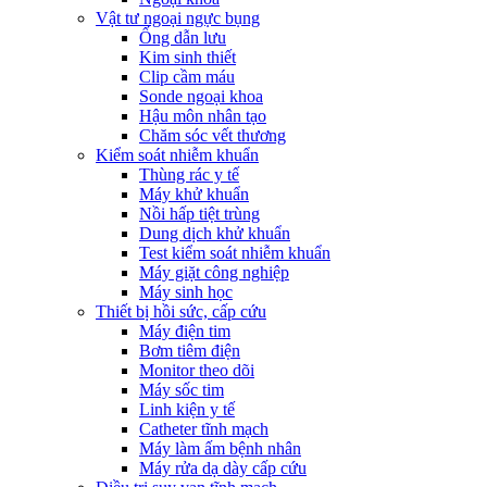
Vật tư ngoại ngực bụng
Ống dẫn lưu
Kim sinh thiết
Clip cầm máu
Sonde ngoại khoa
Hậu môn nhân tạo
Chăm sóc vết thương
Kiểm soát nhiễm khuẩn
Thùng rác y tế
Máy khử khuẩn
Nồi hấp tiệt trùng
Dung dịch khử khuẩn
Test kiểm soát nhiễm khuẩn
Máy giặt công nghiệp
Máy sinh học
Thiết bị hồi sức, cấp cứu
Máy điện tim
Bơm tiêm điện
Monitor theo dõi
Máy sốc tim
Linh kiện y tế
Catheter tĩnh mạch
Máy làm ấm bệnh nhân
Máy rửa dạ dày cấp cứu