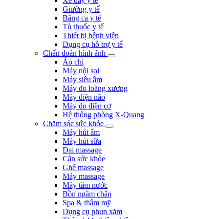
Xe đẩy y tế
Giường y tế
Băng ca y tế
Tủ thuốc y tế
Thiết bị bệnh viện
Dụng cụ hỗ trợ y tế
Chẩn đoán hình ảnh
Áo chì
Máy nội soi
Máy siêu âm
Máy đo loãng xương
Máy điện não
Máy đo điện cơ
Hệ thống phòng X-Quang
Chăm sóc sức khỏe
Máy hút ẩm
Máy hút sữa
Đai massage
Cân sức khỏe
Ghế massage
Máy massage
Máy tăm nước
Bồn ngâm chân
Spa & thẩm mỹ
Dụng cụ phun xăm