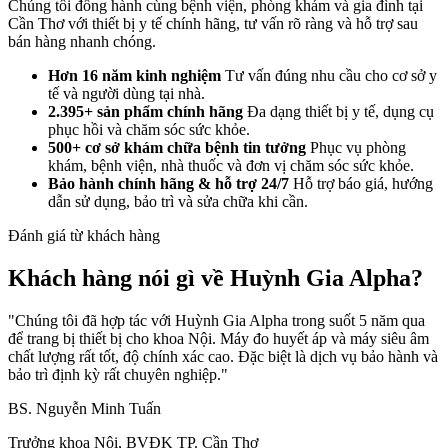
Chúng tôi đồng hành cùng bệnh viện, phòng khám và gia đình tại
Cần Thơ với thiết bị y tế chính hãng, tư vấn rõ ràng và hỗ trợ sau
bán hàng nhanh chóng.
Hơn 16 năm kinh nghiệm
Tư vấn đúng nhu cầu cho cơ sở y
tế và người dùng tại nhà.
2.395+ sản phẩm chính hãng
Đa dạng thiết bị y tế, dụng cụ
phục hồi và chăm sóc sức khỏe.
500+ cơ sở khám chữa bệnh tin tưởng
Phục vụ phòng
khám, bệnh viện, nhà thuốc và đơn vị chăm sóc sức khỏe.
Bảo hành chính hãng & hỗ trợ 24/7
Hỗ trợ báo giá, hướng
dẫn sử dụng, bảo trì và sửa chữa khi cần.
Đánh giá từ khách hàng
Khách hàng nói gì về Huỳnh Gia Alpha?
"Chúng tôi đã hợp tác với Huỳnh Gia Alpha trong suốt 5 năm qua
để trang bị thiết bị cho khoa Nội. Máy đo huyết áp và máy siêu âm
chất lượng rất tốt, độ chính xác cao. Đặc biệt là dịch vụ bảo hành và
bảo trì định kỳ rất chuyên nghiệp."
BS. Nguyễn Minh Tuấn
Trưởng khoa Nội, BVĐK TP. Cần Thơ