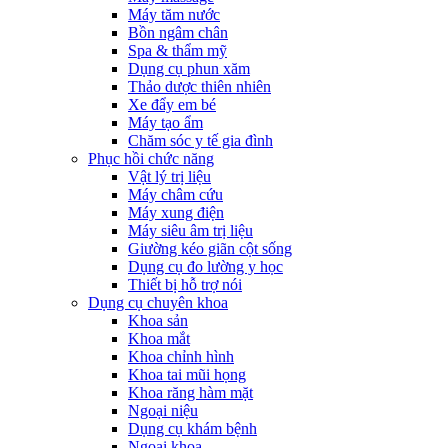
Máy tăm nước
Bồn ngâm chân
Spa & thẩm mỹ
Dụng cụ phun xăm
Thảo dược thiên nhiên
Xe đẩy em bé
Máy tạo ẩm
Chăm sóc y tế gia đình
Phục hồi chức năng
Vật lý trị liệu
Máy châm cứu
Máy xung điện
Máy siêu âm trị liệu
Giường kéo giãn cột sống
Dụng cụ đo lường y học
Thiết bị hỗ trợ nói
Dụng cụ chuyên khoa
Khoa sản
Khoa mắt
Khoa chỉnh hình
Khoa tai mũi họng
Khoa răng hàm mặt
Ngoại niệu
Dụng cụ khám bệnh
Ngoại khoa