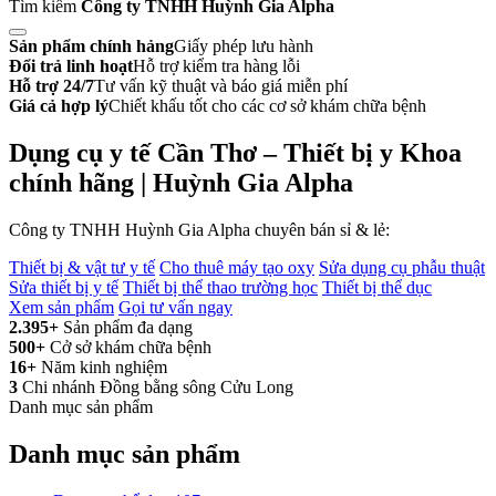
Tìm kiếm
Công ty TNHH Huỳnh Gia Alpha
Sản phẩm chính hảng
Giấy phép lưu hành
Đổi trả linh hoạt
Hỗ trợ kiểm tra hàng lỗi
Hỗ trợ 24/7
Tư vấn kỹ thuật và báo giá miễn phí
Giá cả hợp lý
Chiết khấu tốt cho các cơ sở khám chữa bệnh
Dụng cụ y tế Cần Thơ – Thiết bị y Khoa
chính hãng | Huỳnh Gia Alpha
Công ty TNHH Huỳnh Gia Alpha chuyên bán sỉ & lẻ:
Thiết bị & vật tư y tế
Cho thuê máy tạo oxy
Sửa dụng cụ phẫu thuật
Sửa thiết bị y tế
Thiết bị thể thao trường học
Thiết bị thể dục
Xem sản phẩm
Gọi tư vấn ngay
2.395+
Sản phẩm đa dạng
500+
Cở sở khám chữa bệnh
16+
Năm kinh nghiệm
3
Chi nhánh Đồng bằng sông Cửu Long
Danh mục sản phẩm
Danh mục sản phẩm