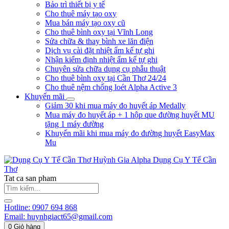
Bảo trì thiết bị y tế
Cho thuê máy tạo oxy
Mua bán máy tạo oxy cũ
Cho thuê bình oxy tại Vĩnh Long
Sửa chữa & thay bình xe lăn điện
Dịch vụ cài đặt nhiệt ẩm kế tự ghi
Nhận kiểm định nhiệt ẩm kế tự ghi
Chuyên sửa chữa dụng cụ phẫu thuật
Cho thuê bình oxy tại Cần Thơ 24/24
Cho thuê nệm chống loét Alpha Active 3
Khuyến mãi
Giảm 30 khi mua máy đo huyết áp Medally
Mua máy đo huyết áp + 1 hộp que đường huyết MU
tặng 1 máy đường
Khuyến mãi khi mua máy đo đường huyết EasyMax
Mu
Huỳnh Gia Alpha
Dụng Cụ Y Tế Cần
Thơ
Tat ca san pham
Hotline:
0907 694 868
Email:
huynhgiact65@gmail.com
0
Giỏ hàng