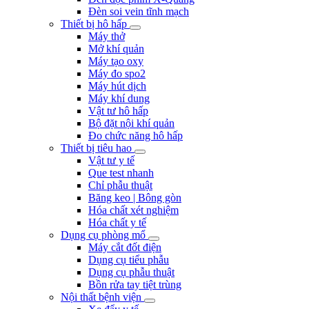
Đèn soi vein tĩnh mạch
Thiết bị hô hấp
Máy thở
Mở khí quản
Máy tạo oxy
Máy đo spo2
Máy hút dịch
Máy khí dung
Vật tư hô hấp
Bộ đặt nội khí quản
Đo chức năng hô hấp
Thiết bị tiêu hao
Vật tư y tế
Que test nhanh
Chỉ phẫu thuật
Băng keo | Bông gòn
Hóa chất xét nghiệm
Hóa chất y tế
Dụng cụ phòng mổ
Máy cắt đốt điện
Dụng cụ tiểu phẫu
Dụng cụ phẫu thuật
Bồn rửa tay tiệt trùng
Nội thất bệnh viện