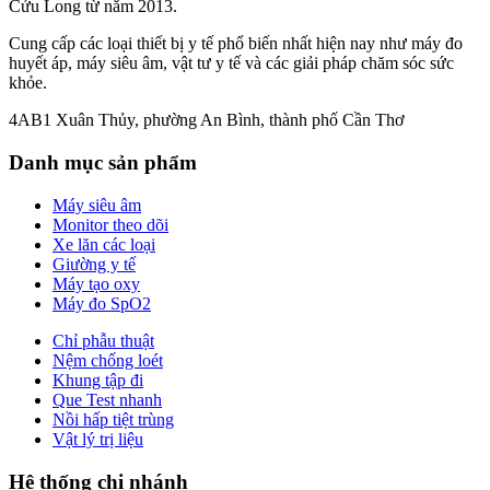
Cửu Long từ năm 2013.
Cung cấp các loại thiết bị y tế phổ biến nhất hiện nay như máy đo
huyết áp, máy siêu âm, vật tư y tế và các giải pháp chăm sóc sức
khỏe.
4AB1 Xuân Thủy, phường An Bình, thành phố Cần Thơ
Danh mục sản phẩm
Máy siêu âm
Monitor theo dõi
Xe lăn các loại
Giường y tế
Máy tạo oxy
Máy đo SpO2
Chỉ phẫu thuật
Nệm chống loét
Khung tập đi
Que Test nhanh
Nồi hấp tiệt trùng
Vật lý trị liệu
Hệ thống chi nhánh