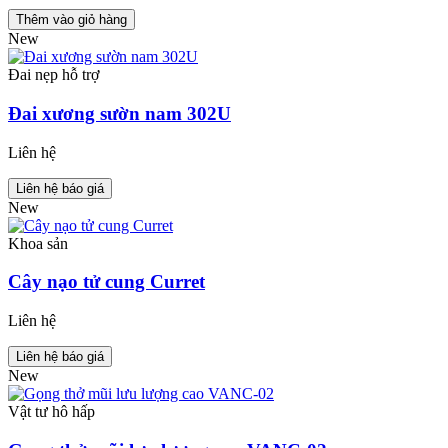
Thêm vào giỏ hàng
New
Đai nẹp hỗ trợ
Đai xương sườn nam 302U
Liên hệ
Liên hệ báo giá
New
Khoa sản
Cây nạo tử cung Curret
Liên hệ
Liên hệ báo giá
New
Vật tư hô hấp