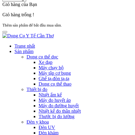
Giỏ hàng của Bạn
Giỏ hàng trống !
Thêm sản phẩm để bắt đầu mua sắm.
Trang nhất
Sản phẩm
Dụng cụ thể dục
Xe đạp
Máy chạy bộ
Máy tập cơ bụng
Ghế tạ-đòn tạ-tạ
Dụng cụ thể thao
Thiết bị đo
Nhiệt ẩm kế
Máy đo huyết áp
Máy đo đường huyết
Nhiệt kế đo thân nhiệt
Thước bị đo lường
Đèn y khoa
Đèn UV
Đèn khám