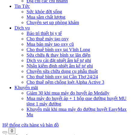
Địa chỉ các chi nhánh
Tin Tức
Sức khỏe đời sống
Mua sắm chất lượng
Chuyên set up phòng khám
Dịch vụ
Bảo trì thiết bị y tế
Cho thuê máy tạo oxy
Mua bán máy tạo oxy cũ
Cho thuê bình oxy tại Vĩnh Long
Sửa chữa & thay bình xe lăn điện
Dịch vụ cài đặt nhiệt ẩm kế tự ghi
Nhận kiểm định nhiệt ẩm kế tự ghi
Chuyên sửa chữa dụng cụ phẫu thuật
Cho thuê bình oxy tại Cần Thơ 24/24
Cho thuê nệm chống loét Alpha Active 3
Khuyến mãi
Giảm 30 khi mua máy đo huyết áp Medally
Mua máy đo huyết áp + 1 hộp que đường huyết MU
tặng 1 máy đường
Khuyến mãi khi mua máy đo đường huyết EasyMax
Mu
Hệ thống cửa hàng và bản đồ
0