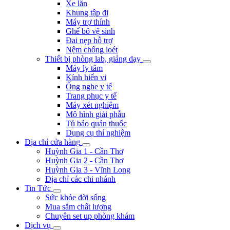
Xe lăn
Khung tập đi
Máy trợ thính
Ghế bô vệ sinh
Đai nẹp hỗ trợ
Nệm chống loét
Thiết bị phòng lab, giảng dạy
Máy ly tâm
Kính hiển vi
Ống nghe y tế
Trang phục y tế
Máy xét nghiệm
Mô hình giải phẫu
Tủ bảo quản thuốc
Dụng cụ thí nghiệm
Địa chỉ cửa hàng
Huỳnh Gia 1 - Cần Thơ
Huỳnh Gia 2 - Cần Thơ
Huỳnh Gia 3 - Vĩnh Long
Địa chỉ các chi nhánh
Tin Tức
Sức khỏe đời sống
Mua sắm chất lượng
Chuyên set up phòng khám
Dịch vụ