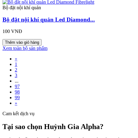
Bộ đặt nội khí quản
Bộ đặt nội khí quản Led Diamond...
100 VNĐ
Thêm vào giỏ hàng
Xem toàn bộ sản phẩm
«
1
2
3
...
97
98
99
»
Cam kết dịch vụ
Tại sao chọn Huỳnh Gia Alpha?