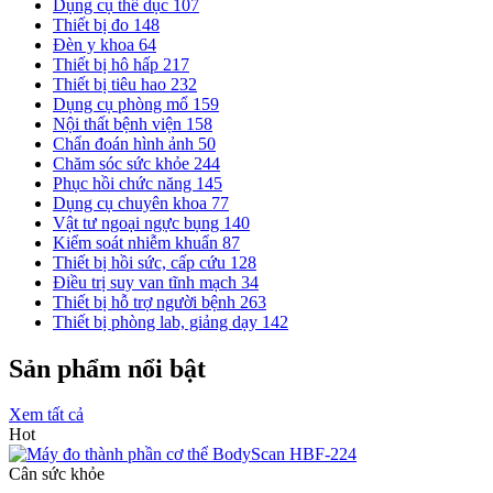
Dụng cụ thể dục
107
Thiết bị đo
148
Đèn y khoa
64
Thiết bị hô hấp
217
Thiết bị tiêu hao
232
Dụng cụ phòng mổ
159
Nội thất bệnh viện
158
Chẩn đoán hình ảnh
50
Chăm sóc sức khỏe
244
Phục hồi chức năng
145
Dụng cụ chuyên khoa
77
Vật tư ngoại ngực bụng
140
Kiểm soát nhiễm khuẩn
87
Thiết bị hồi sức, cấp cứu
128
Điều trị suy van tĩnh mạch
34
Thiết bị hỗ trợ người bệnh
263
Thiết bị phòng lab, giảng dạy
142
Sản phẩm nổi bật
Xem tất cả
Hot
Cân sức khỏe