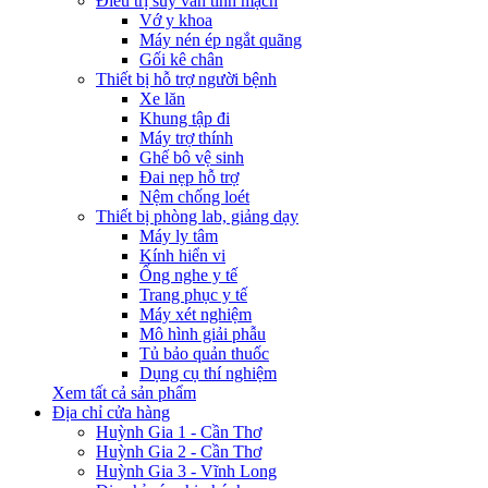
Điều trị suy van tĩnh mạch
Vớ y khoa
Máy nén ép ngắt quãng
Gối kê chân
Thiết bị hỗ trợ người bệnh
Xe lăn
Khung tập đi
Máy trợ thính
Ghế bô vệ sinh
Đai nẹp hỗ trợ
Nệm chống loét
Thiết bị phòng lab, giảng dạy
Máy ly tâm
Kính hiển vi
Ống nghe y tế
Trang phục y tế
Máy xét nghiệm
Mô hình giải phẫu
Tủ bảo quản thuốc
Dụng cụ thí nghiệm
Xem tất cả sản phẩm
Địa chỉ cửa hàng
Huỳnh Gia 1 - Cần Thơ
Huỳnh Gia 2 - Cần Thơ
Huỳnh Gia 3 - Vĩnh Long