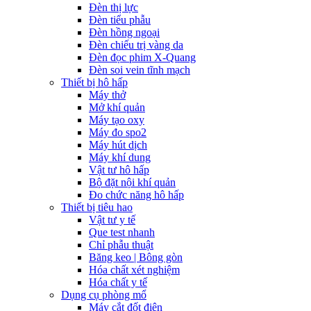
Đèn thị lực
Đèn tiểu phẫu
Đèn hồng ngoại
Đèn chiếu trị vàng da
Đèn đọc phim X-Quang
Đèn soi vein tĩnh mạch
Thiết bị hô hấp
Máy thở
Mở khí quản
Máy tạo oxy
Máy đo spo2
Máy hút dịch
Máy khí dung
Vật tư hô hấp
Bộ đặt nội khí quản
Đo chức năng hô hấp
Thiết bị tiêu hao
Vật tư y tế
Que test nhanh
Chỉ phẫu thuật
Băng keo | Bông gòn
Hóa chất xét nghiệm
Hóa chất y tế
Dụng cụ phòng mổ
Máy cắt đốt điện