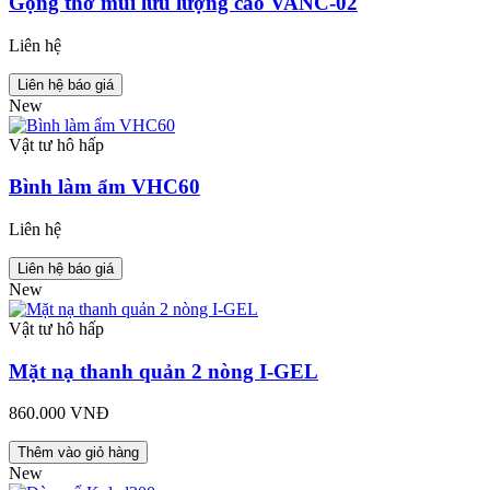
Gọng thở mũi lưu lượng cao VANC-02
Liên hệ
Liên hệ báo giá
New
Vật tư hô hấp
Bình làm ẩm VHC60
Liên hệ
Liên hệ báo giá
New
Vật tư hô hấp
Mặt nạ thanh quản 2 nòng I-GEL
860.000 VNĐ
Thêm vào giỏ hàng
New