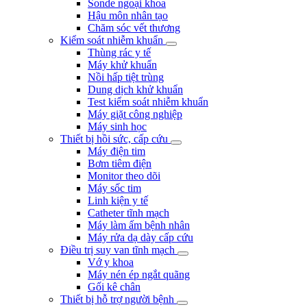
Sonde ngoại khoa
Hậu môn nhân tạo
Chăm sóc vết thương
Kiểm soát nhiễm khuẩn
Thùng rác y tế
Máy khử khuẩn
Nồi hấp tiệt trùng
Dung dịch khử khuẩn
Test kiểm soát nhiễm khuẩn
Máy giặt công nghiệp
Máy sinh học
Thiết bị hồi sức, cấp cứu
Máy điện tim
Bơm tiêm điện
Monitor theo dõi
Máy sốc tim
Linh kiện y tế
Catheter tĩnh mạch
Máy làm ấm bệnh nhân
Máy rửa dạ dày cấp cứu
Điều trị suy van tĩnh mạch
Vớ y khoa
Máy nén ép ngắt quãng
Gối kê chân
Thiết bị hỗ trợ người bệnh