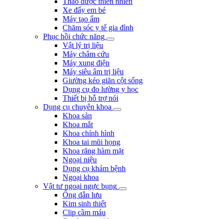
Thảo dược thiên nhiên
Xe đẩy em bé
Máy tạo ẩm
Chăm sóc y tế gia đình
Phục hồi chức năng
Vật lý trị liệu
Máy châm cứu
Máy xung điện
Máy siêu âm trị liệu
Giường kéo giãn cột sống
Dụng cụ đo lường y học
Thiết bị hỗ trợ nói
Dụng cụ chuyên khoa
Khoa sản
Khoa mắt
Khoa chỉnh hình
Khoa tai mũi họng
Khoa răng hàm mặt
Ngoại niệu
Dụng cụ khám bệnh
Ngoại khoa
Vật tư ngoại ngực bụng
Ống dẫn lưu
Kim sinh thiết
Clip cầm máu