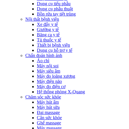
Dụng cụ tiểu phẫu
Dụng cụ phẫu thuật
Bồn rửa tay tiệt trùng
Nội thất bệnh viện
Xe đẩy y tế
Giường y tế
Băng ca y tế
Tủ thuốc y tế
Thiết bị bệnh viện
Dụng cụ hỗ trợ y tế
Chẩn đoán hình ảnh
Áo chì
Máy nội soi
Máy siêu âm
Máy đo loãng xương
Máy điện não
Máy đo điện cơ
Hệ thống phòng X-Quang
Chăm sóc sức khỏe
Máy hút ẩm
Máy hút sữa
Đai massage
Cân sức khỏe
Ghế massage
Máy massage