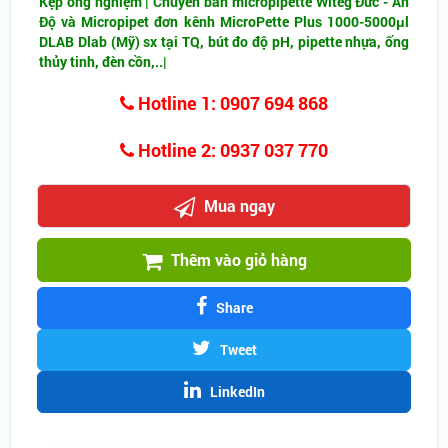
Kẹp ống nghiệm | Chuyên bán micropipette Witeg Đức - Ấn
Độ và Micropipet đơn kênh MicroPette Plus 1000-5000μl
DLAB Dlab (Mỹ) sx tại TQ, bút đo độ pH, pipette nhựa, ống
thủy tinh, đèn cồn,..|
Hotline 1: 0907 694 868
Hotline 2: 0937 037 770
Mua ngay
Thêm vào giỏ hàng
Share
Tweet
LinkedIn