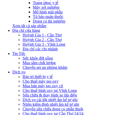
Trang phục y tế
Máy xét nghiệm
Mô hình giải phẫu
Tủ bảo quản thuốc
Dụng cụ thí nghiệm
Xem tất cả sản phẩm
Địa chỉ cửa hàng
Huỳnh Gia 1 - Cần Thơ
Huỳnh Gia 2 - Cần Thơ
Huỳnh Gia 3 - Vĩnh Long
Địa chỉ các chi nhánh
Tin Tức
Sức khỏe đời sống
Mua sắm chất lượng
Chuyên set up phòng khám
Dịch vụ
Bảo trì thiết bị y tế
Cho thuê máy tạo oxy
Mua bán máy tạo oxy cũ
Cho thuê bình oxy tại Vĩnh Long
Sửa chữa & thay bình xe lăn điện
Dịch vụ cài đặt nhiệt ẩm kế tự ghi
Nhận kiểm định nhiệt ẩm kế tự ghi
Chuyên sửa chữa dụng cụ phẫu thuật
Cho thuê bình oxy tại Cần Thơ 24/24