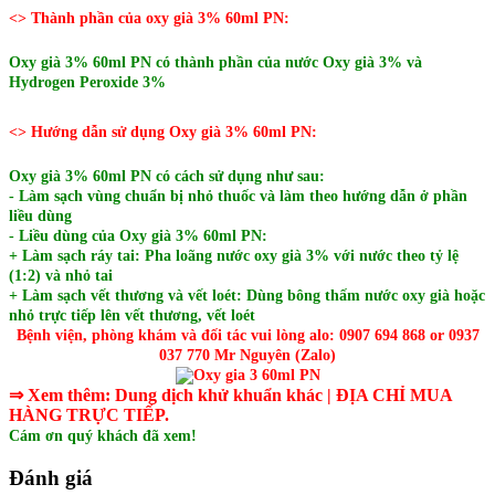
<> Thành phần của oxy già 3% 60ml PN:
Oxy già 3% 60ml PN có thành phần của nước Oxy già 3% và
Hydrogen Peroxide 3%
<> Hướng dẫn sử dụng Oxy già 3% 60ml PN:
Oxy già 3% 60ml PN có cách sử dụng như sau:
- Làm sạch vùng chuẩn bị nhỏ thuốc và làm theo hướng dẫn ở phần
liều dùng
- Liều dùng của O
xy già 3% 60ml PN:
+ Làm sạch ráy tai: Pha loãng nước oxy già 3% với nước theo tỷ lệ
(1:2) và nhỏ tai
+ Làm sạch vết thương và vết loét: Dùng bông thấm nước oxy già hoặc
nhỏ trực tiếp lên vết thương, vết loét
Bệnh viện, phòng khám và đối tác vui lòng alo: 0907 694 868 or 0937
037 770 Mr Nguyên (Zalo)
⇒ Xem thêm:
Dung dịch khử khuẩn khác
| ĐỊA CHỈ MUA
HÀNG TRỰC TIẾP.
Cám ơn quý khách đã xem!
Đánh giá