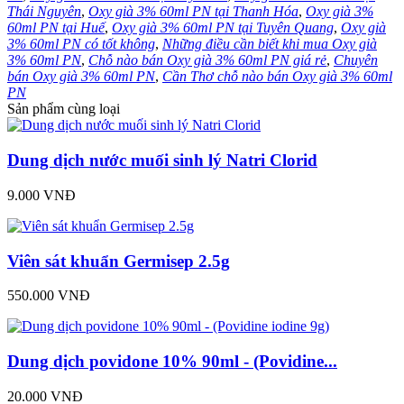
Thái Nguyên
,
Oxy già 3% 60ml PN tại Thanh Hóa
,
Oxy già 3%
60ml PN tại Huế
,
Oxy già 3% 60ml PN tại Tuyên Quang
,
Oxy già
3% 60ml PN có tốt không
,
Những điều cần biết khi mua Oxy già
3% 60ml PN
,
Chỗ nào bán Oxy già 3% 60ml PN giá rẻ
,
Chuyên
bán Oxy già 3% 60ml PN
,
Cần Thơ chỗ nào bán Oxy già 3% 60ml
PN
Sản phẩm cùng loại
Dung dịch nước muối sinh lý Natri Clorid
9.000 VNĐ
Viên sát khuẩn Germisep 2.5g
550.000 VNĐ
Dung dịch povidone 10% 90ml - (Povidine...
20.000 VNĐ