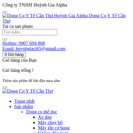
Công ty TNHH Huỳnh Gia Alpha
Huỳnh Gia Alpha
Dụng Cụ Y Tế Cần
Thơ
Tat ca san pham
Hotline:
0907 694 868
Email:
huynhgiact65@gmail.com
0
Giỏ hàng
Giỏ hàng của Bạn
Giỏ hàng trống !
Thêm sản phẩm để bắt đầu mua sắm.
Trang nhất
Sản phẩm
Dụng cụ thể dục
Xe đạp
Máy chạy bộ
Máy tập cơ bụng