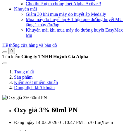
Cho thuê nệm chống loét Alpha Active 3
Khuyến mãi
Giảm 30 khi mua máy đo huyết áp Medally
Mua máy đo huyết áp + 1 hộp que đường huyết MU
tặng 1 máy đường
Khuyến mãi khi mua máy đo đường huyết EasyMax
Mu
Hệ thống cửa hàng và bản đồ
0
Tìm kiếm
Công ty TNHH Huỳnh Gia Alpha
Trang nhất
Sản phẩm
Kiểm soát nhiễm khuẩn
Dung dịch khử khuẩn
Oxy già 3% 60ml PN
Đăng ngày 14-03-2026 01:10:47 PM - 570 Lượt xem