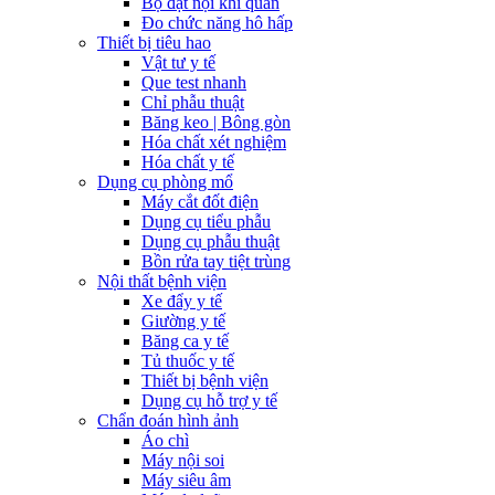
Bộ đặt nội khí quản
Đo chức năng hô hấp
Thiết bị tiêu hao
Vật tư y tế
Que test nhanh
Chỉ phẫu thuật
Băng keo | Bông gòn
Hóa chất xét nghiệm
Hóa chất y tế
Dụng cụ phòng mổ
Máy cắt đốt điện
Dụng cụ tiểu phẫu
Dụng cụ phẫu thuật
Bồn rửa tay tiệt trùng
Nội thất bệnh viện
Xe đẩy y tế
Giường y tế
Băng ca y tế
Tủ thuốc y tế
Thiết bị bệnh viện
Dụng cụ hỗ trợ y tế
Chẩn đoán hình ảnh
Áo chì
Máy nội soi
Máy siêu âm