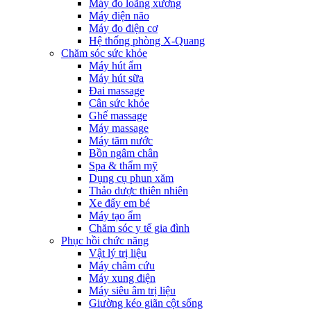
Máy đo loãng xương
Máy điện não
Máy đo điện cơ
Hệ thống phòng X-Quang
Chăm sóc sức khỏe
Máy hút ẩm
Máy hút sữa
Đai massage
Cân sức khỏe
Ghế massage
Máy massage
Máy tăm nước
Bồn ngâm chân
Spa & thẩm mỹ
Dụng cụ phun xăm
Thảo dược thiên nhiên
Xe đẩy em bé
Máy tạo ẩm
Chăm sóc y tế gia đình
Phục hồi chức năng
Vật lý trị liệu
Máy châm cứu
Máy xung điện
Máy siêu âm trị liệu
Giường kéo giãn cột sống