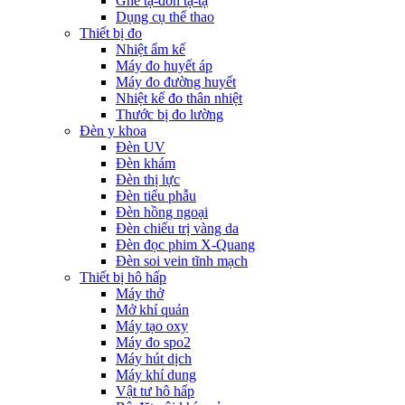
Ghế tạ-đòn tạ-tạ
Dụng cụ thể thao
Thiết bị đo
Nhiệt ẩm kế
Máy đo huyết áp
Máy đo đường huyết
Nhiệt kế đo thân nhiệt
Thước bị đo lường
Đèn y khoa
Đèn UV
Đèn khám
Đèn thị lực
Đèn tiểu phẫu
Đèn hồng ngoại
Đèn chiếu trị vàng da
Đèn đọc phim X-Quang
Đèn soi vein tĩnh mạch
Thiết bị hô hấp
Máy thở
Mở khí quản
Máy tạo oxy
Máy đo spo2
Máy hút dịch
Máy khí dung
Vật tư hô hấp