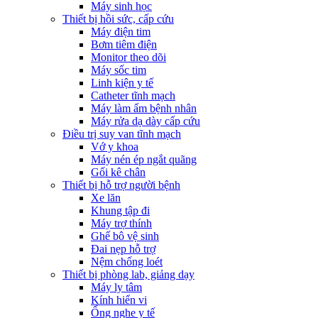
Máy sinh học
Thiết bị hồi sức, cấp cứu
Máy điện tim
Bơm tiêm điện
Monitor theo dõi
Máy sốc tim
Linh kiện y tế
Catheter tĩnh mạch
Máy làm ấm bệnh nhân
Máy rửa dạ dày cấp cứu
Điều trị suy van tĩnh mạch
Vớ y khoa
Máy nén ép ngắt quãng
Gối kê chân
Thiết bị hỗ trợ người bệnh
Xe lăn
Khung tập đi
Máy trợ thính
Ghế bô vệ sinh
Đai nẹp hỗ trợ
Nệm chống loét
Thiết bị phòng lab, giảng dạy
Máy ly tâm
Kính hiển vi
Ống nghe y tế