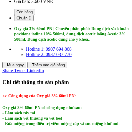
Giá bán:
3.600 VNĐ
Còn hàng
Chuẩn D
Oxy già 3% 60ml PN | Chuyên phân phối: Dung dịch sát khuẩn
povidone iodine 10% 500ml, dung dịch acetic loãng Acetic 3%
500ml, Dung dịch acetic dùng cho y khoa,.
Hotline 1: 0907 694 868
Hotline 2: 0937 037 770
Mua ngay
Thêm vào giỏ hàng
Share
Tweet
LinkedIn
Chi tiết thông tin sản phẩm
<> Công dụng của Oxy già 3% 60ml PN:
Oxy già 3% 60ml PN có công dụng như sau:
- Làm sách ráy tai
- Làm sạch vết thương và vết loét
- Rửa miệng trong điều trị viêm miệng cấp và súc miệng khử mùi