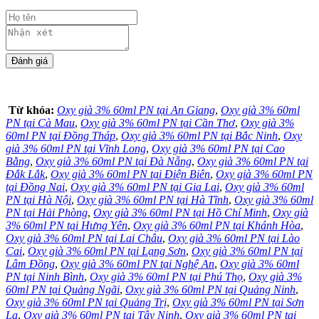
Từ khóa:
Oxy già 3% 60ml PN tại An Giang
,
Oxy già 3% 60ml
PN tại Cà Mau
,
Oxy già 3% 60ml PN tại Cần Thơ
,
Oxy già 3%
60ml PN tại Đồng Tháp
,
Oxy già 3% 60ml PN tại Bắc Ninh
,
Oxy
già 3% 60ml PN tại Vĩnh Long
,
Oxy già 3% 60ml PN tại Cao
Bằng
,
Oxy già 3% 60ml PN tại Đà Nẵng
,
Oxy già 3% 60ml PN tại
Đắk Lắk
,
Oxy già 3% 60ml PN tại Điện Biên
,
Oxy già 3% 60ml PN
tại Đồng Nai
,
Oxy già 3% 60ml PN tại Gia Lai
,
Oxy già 3% 60ml
PN tại Hà Nội
,
Oxy già 3% 60ml PN tại Hà Tĩnh
,
Oxy già 3% 60ml
PN tại Hải Phòng
,
Oxy già 3% 60ml PN tại Hồ Chí Minh
,
Oxy già
3% 60ml PN tại Hưng Yên
,
Oxy già 3% 60ml PN tại Khánh Hòa
,
Oxy già 3% 60ml PN tại Lai Châu
,
Oxy già 3% 60ml PN tại Lào
Cai
,
Oxy già 3% 60ml PN tại Lạng Sơn
,
Oxy già 3% 60ml PN tại
Lâm Đồng
,
Oxy già 3% 60ml PN tại Nghệ An
,
Oxy già 3% 60ml
PN tại Ninh Bình
,
Oxy già 3% 60ml PN tại Phú Thọ
,
Oxy già 3%
60ml PN tại Quảng Ngãi
,
Oxy già 3% 60ml PN tại Quảng Ninh
,
Oxy già 3% 60ml PN tại Quảng Trị
,
Oxy già 3% 60ml PN tại Sơn
La
,
Oxy già 3% 60ml PN tại Tây Ninh
,
Oxy già 3% 60ml PN tại