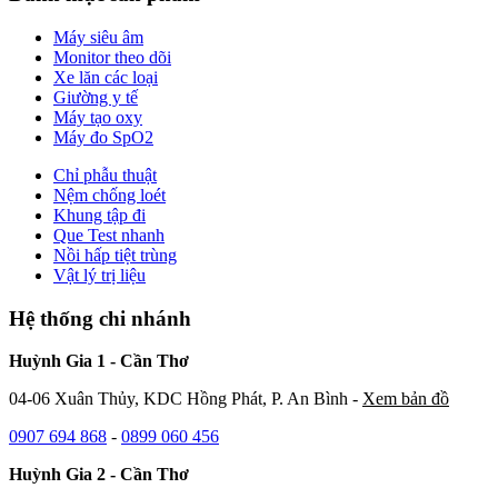
Máy siêu âm
Monitor theo dõi
Xe lăn các loại
Giường y tế
Máy tạo oxy
Máy đo SpO2
Chỉ phẫu thuật
Nệm chống loét
Khung tập đi
Que Test nhanh
Nồi hấp tiệt trùng
Vật lý trị liệu
Hệ thống chi nhánh
Huỳnh Gia 1 - Cần Thơ
04-06 Xuân Thủy, KDC Hồng Phát, P. An Bình -
Xem bản đồ
0907 694 868
-
0899 060 456
Huỳnh Gia 2 - Cần Thơ