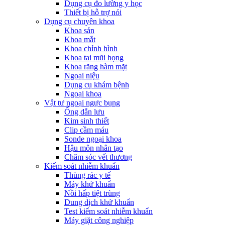
Dụng cụ đo lường y học
Thiết bị hỗ trợ nói
Dụng cụ chuyên khoa
Khoa sản
Khoa mắt
Khoa chỉnh hình
Khoa tai mũi họng
Khoa răng hàm mặt
Ngoại niệu
Dụng cụ khám bệnh
Ngoại khoa
Vật tư ngoại ngực bụng
Ống dẫn lưu
Kim sinh thiết
Clip cầm máu
Sonde ngoại khoa
Hậu môn nhân tạo
Chăm sóc vết thương
Kiểm soát nhiễm khuẩn
Thùng rác y tế
Máy khử khuẩn
Nồi hấp tiệt trùng
Dung dịch khử khuẩn
Test kiểm soát nhiễm khuẩn
Máy giặt công nghiệp