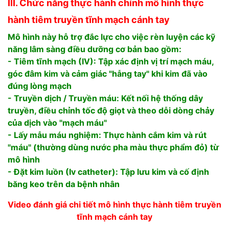
III. Chức năng thực hành chính mô hình thực
hành tiêm truyền tĩnh mạch cánh tay
Mô hình này hỗ trợ đắc lực cho việc rèn luyện các kỹ
năng lâm sàng điều dưỡng cơ bản bao gồm:
- Tiêm tĩnh mạch (IV): Tập xác định vị trí mạch máu,
góc đâm kim và cảm giác "hẫng tay" khi kim đã vào
đúng lòng mạch
- Truyền dịch / Truyền máu: Kết nối hệ thống dây
truyền, điều chỉnh tốc độ giọt và theo dỗi dòng chảy
của dịch vào "mạch máu"
- Lấy mẫu máu nghiệm: Thực hành cắm kim và rút
"máu" (thường dùng nước pha màu thực phẩm đỏ) từ
mô hình
- Đặt kim luồn (Iv catheter): Tập lưu kim và cố định
băng keo trên da bệnh nhân
Video đánh giá chi tiết mô hình thực hành tiêm truyền
tĩnh mạch cánh tay