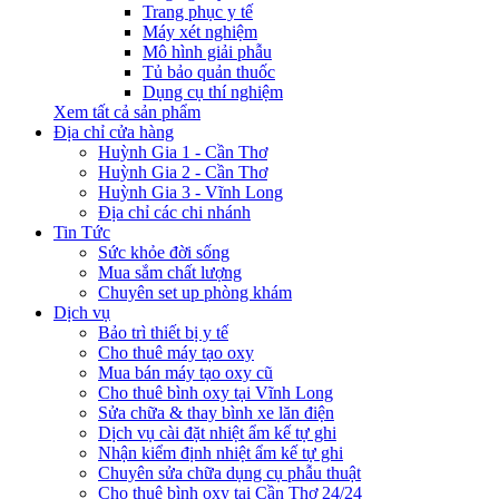
Trang phục y tế
Máy xét nghiệm
Mô hình giải phẫu
Tủ bảo quản thuốc
Dụng cụ thí nghiệm
Xem tất cả sản phẩm
Địa chỉ cửa hàng
Huỳnh Gia 1 - Cần Thơ
Huỳnh Gia 2 - Cần Thơ
Huỳnh Gia 3 - Vĩnh Long
Địa chỉ các chi nhánh
Tin Tức
Sức khỏe đời sống
Mua sắm chất lượng
Chuyên set up phòng khám
Dịch vụ
Bảo trì thiết bị y tế
Cho thuê máy tạo oxy
Mua bán máy tạo oxy cũ
Cho thuê bình oxy tại Vĩnh Long
Sửa chữa & thay bình xe lăn điện
Dịch vụ cài đặt nhiệt ẩm kế tự ghi
Nhận kiểm định nhiệt ẩm kế tự ghi
Chuyên sửa chữa dụng cụ phẫu thuật
Cho thuê bình oxy tại Cần Thơ 24/24