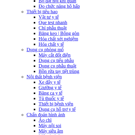
Bộ đặt nội khí quản
Đo chức năng hô hấp
Thiết bị tiêu hao
Vật tư y tế
Que test nhanh
Chỉ phẫu thuật
Băng keo | Bông gòn
Hóa chất xét nghiệm
Hóa chất y tế
Dụng cụ phòng mổ
Máy cắt đốt điện
Dụng cụ tiểu phẫu
Dụng cụ phẫu thuật
Bồn rửa tay tiệt trùng
Nội thất bệnh viện
Xe đẩy y tế
Giường y tế
Băng ca y tế
Tủ thuốc y tế
Thiết bị bệnh viện
Dụng cụ hỗ trợ y tế
Chẩn đoán hình ảnh
Áo chì
Máy nội soi
Máy siêu âm