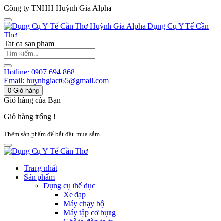
Công ty TNHH Huỳnh Gia Alpha
Huỳnh Gia Alpha
Dụng Cụ Y Tế Cần
Thơ
Tat ca san pham
Hotline:
0907 694 868
Email:
huynhgiact65@gmail.com
0
Giỏ hàng
Giỏ hàng của Bạn
Giỏ hàng trống !
Thêm sản phẩm để bắt đầu mua sắm.
Trang nhất
Sản phẩm
Dụng cụ thể dục
Xe đạp
Máy chạy bộ
Máy tập cơ bụng