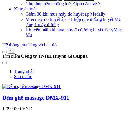
Cho thuê nệm chống loét Alpha Active 3
Khuyến mãi
Giảm 30 khi mua máy đo huyết áp Medally
Mua máy đo huyết áp + 1 hộp que đường huyết MU
tặng 1 máy đường
Khuyến mãi khi mua máy đo đường huyết EasyMax
Mu
Hệ thống cửa hàng và bản đồ
0
Tìm kiếm
Công ty TNHH Huỳnh Gia Alpha
Trang nhất
Sản phẩm
Đệm ghế massage DMX‑911
1.990.000 VNĐ