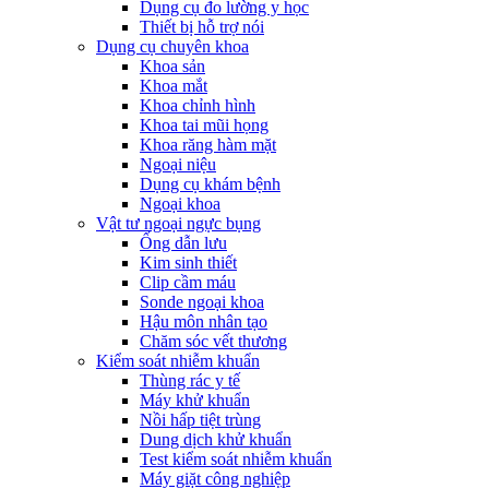
Dụng cụ đo lường y học
Thiết bị hỗ trợ nói
Dụng cụ chuyên khoa
Khoa sản
Khoa mắt
Khoa chỉnh hình
Khoa tai mũi họng
Khoa răng hàm mặt
Ngoại niệu
Dụng cụ khám bệnh
Ngoại khoa
Vật tư ngoại ngực bụng
Ống dẫn lưu
Kim sinh thiết
Clip cầm máu
Sonde ngoại khoa
Hậu môn nhân tạo
Chăm sóc vết thương
Kiểm soát nhiễm khuẩn
Thùng rác y tế
Máy khử khuẩn
Nồi hấp tiệt trùng
Dung dịch khử khuẩn
Test kiểm soát nhiễm khuẩn
Máy giặt công nghiệp