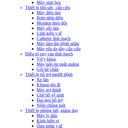
Máy sinh học
Thiết bị hồi sức, cấp cứu
Máy điện tim
Bơm tiêm điện
Monitor theo dõi
Máy sốc tim
Linh kiện y tế
Catheter tĩnh mạch
Máy làm ấm bệnh nhân
Máy rửa dạ dày cấp cứu
Điều trị suy van tĩnh mạch
Vớ y khoa
Máy nén ép ngắt quãng
Gối kê chân
Thiết bị hỗ trợ người bệnh
Xe lăn
Khung tập đi
Máy trợ thính
Ghế bô vệ sinh
Đai nẹp hỗ trợ
Nệm chống loét
Thiết bị phòng lab, giảng dạy
Máy ly tâm
Kính hiển vi
Ống nghe y tế