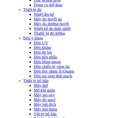
Ghế tạ-đòn tạ-tạ
Dụng cụ thể thao
Thiết bị đo
Nhiệt ẩm kế
Máy đo huyết áp
Máy đo đường huyết
Nhiệt kế đo thân nhiệt
Thước bị đo lường
Đèn y khoa
Đèn UV
Đèn khám
Đèn thị lực
Đèn tiểu phẫu
Đèn hồng ngoại
Đèn chiếu trị vàng da
Đèn đọc phim X-Quang
Đèn soi vein tĩnh mạch
Thiết bị hô hấp
Máy thở
Mở khí quản
Máy tạo oxy
Máy đo spo2
Máy hút dịch
Máy khí dung
Vật tư hô hấp