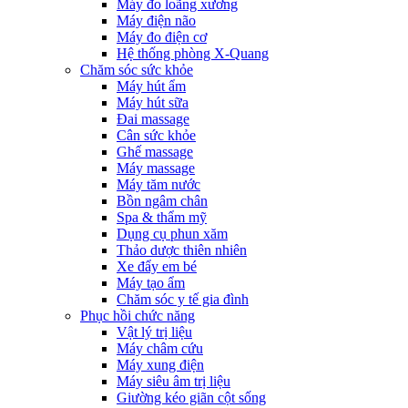
Máy đo loãng xương
Máy điện não
Máy đo điện cơ
Hệ thống phòng X-Quang
Chăm sóc sức khỏe
Máy hút ẩm
Máy hút sữa
Đai massage
Cân sức khỏe
Ghế massage
Máy massage
Máy tăm nước
Bồn ngâm chân
Spa & thẩm mỹ
Dụng cụ phun xăm
Thảo dược thiên nhiên
Xe đẩy em bé
Máy tạo ẩm
Chăm sóc y tế gia đình
Phục hồi chức năng
Vật lý trị liệu
Máy châm cứu
Máy xung điện
Máy siêu âm trị liệu
Giường kéo giãn cột sống