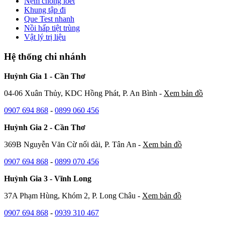
Nệm chống loét
Khung tập đi
Que Test nhanh
Nồi hấp tiệt trùng
Vật lý trị liệu
Hệ thống chi nhánh
Huỳnh Gia 1 - Cần Thơ
04-06 Xuân Thủy, KDC Hồng Phát, P. An Bình -
Xem bản đồ
0907 694 868
-
0899 060 456
Huỳnh Gia 2 - Cần Thơ
369B Nguyễn Văn Cừ nối dài, P. Tân An -
Xem bản đồ
0907 694 868
-
0899 070 456
Huỳnh Gia 3 - Vĩnh Long
37A Phạm Hùng, Khóm 2, P. Long Châu -
Xem bản đồ
0907 694 868
-
0939 310 467