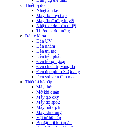
Dụng cụ thể thao
Thiết bị đo
Nhiệt ẩm kế
Máy đo huyết áp
Máy đo đường huyết
Nhiệt kế đo thân nhiệt
Thước bị đo lường
Đèn y khoa
Đèn UV
Đèn khám
Đèn thị lực
Đèn tiểu phẫu
Đèn hồng ngoại
Đèn chiếu trị vàng da
Đèn đọc phim X-Quang
Đèn soi vein tĩnh mạch
Thiết bị hô hấp
Máy thở
Mở khí quản
Máy tạo oxy
Máy đo spo2
Máy hút dịch
Máy khí dung
Vật tư hô hấp
Bộ đặt nội khí quản