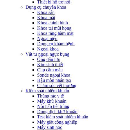
Thiết bị hỗ trợ nói
Dụng cụ chuyên khoa
Khoa sản
Khoa mắt
Khoa chỉnh hình
Khoa tai mũi họng
Khoa răng hàm mặt
Ngoại niệu
Dụng cụ khám bệnh
Ngoại khoa
Vật tư ngoại ngực bụng
Ống dẫn lưu
Kim sinh thiết
Clip cầm máu
Sonde ngoại khoa
Hậu môn nhân tạo
Chăm sóc vết thương
Kiểm soát nhiễm khuẩn
Thùng rác y tế
Máy khử khuẩn
Nồi hấp tiệt trùng
Dung dịch khử khuẩn
Test kiểm soát nhiễm khuẩn
Máy giặt công nghiệp
Máy sinh học