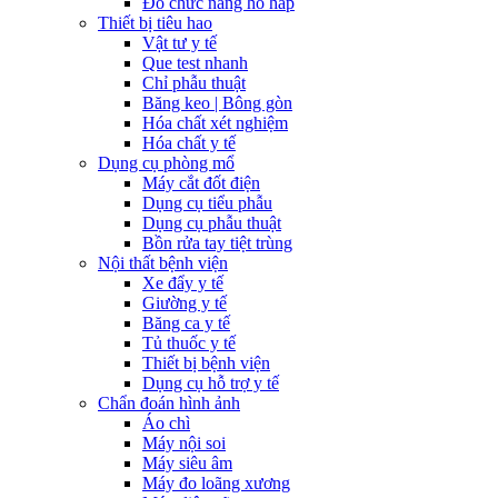
Đo chức năng hô hấp
Thiết bị tiêu hao
Vật tư y tế
Que test nhanh
Chỉ phẫu thuật
Băng keo | Bông gòn
Hóa chất xét nghiệm
Hóa chất y tế
Dụng cụ phòng mổ
Máy cắt đốt điện
Dụng cụ tiểu phẫu
Dụng cụ phẫu thuật
Bồn rửa tay tiệt trùng
Nội thất bệnh viện
Xe đẩy y tế
Giường y tế
Băng ca y tế
Tủ thuốc y tế
Thiết bị bệnh viện
Dụng cụ hỗ trợ y tế
Chẩn đoán hình ảnh
Áo chì
Máy nội soi
Máy siêu âm
Máy đo loãng xương