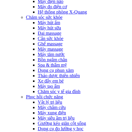
Máy điện não
Máy đo điện cơ
Hệ thống phòng X-Quang
Chăm sóc sức khỏe
Máy hút ẩm
Máy hút sữa
Đai massage
Cân sức khỏe
Ghế massage
Máy massage
Máy tăm nước
Bồn ngâm chân
Spa & thẩm mỹ
Dụng cụ phun xăm
Thảo dược thiên nhiên
Xe đẩy em bé
Máy tạo ẩm
Chăm sóc y tế gia đình
Phục hồi chức năng
Vật lý trị liệu
Máy châm cứu
Máy xung điện
Máy siêu âm trị liệu
Giường kéo giãn cột sống
Dụng cụ đo lường y học