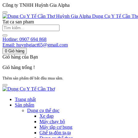
Công ty TNHH Huỳnh Gia Alpha
Huỳnh Gia Alpha
Dụng Cụ Y Tế Cần Th
Tat ca san pham
Hotline:
0907 694 868
Email:
huynhgiact65@gmail.com
0
Giỏ hàng
Giỏ hàng của Bạn
Giỏ hàng trống !
Thêm sản phẩm để bắt đầu mua sắm.
Trang nhất
Sản phẩm
Dụng cụ thể dục
Xe đạp
Máy chạy bộ
Máy tập cơ bụng
Ghế tạ-đòn tạ-tạ