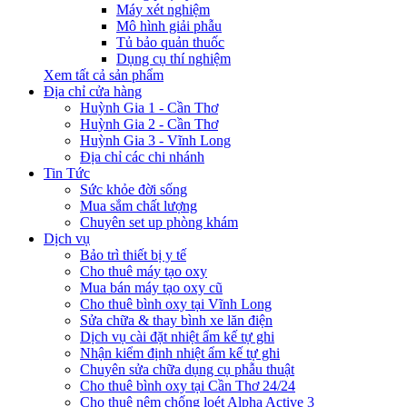
Máy xét nghiệm
Mô hình giải phẫu
Tủ bảo quản thuốc
Dụng cụ thí nghiệm
Xem tất cả sản phẩm
Địa chỉ cửa hàng
Huỳnh Gia 1 - Cần Thơ
Huỳnh Gia 2 - Cần Thơ
Huỳnh Gia 3 - Vĩnh Long
Địa chỉ các chi nhánh
Tin Tức
Sức khỏe đời sống
Mua sắm chất lượng
Chuyên set up phòng khám
Dịch vụ
Bảo trì thiết bị y tế
Cho thuê máy tạo oxy
Mua bán máy tạo oxy cũ
Cho thuê bình oxy tại Vĩnh Long
Sửa chữa & thay bình xe lăn điện
Dịch vụ cài đặt nhiệt ẩm kế tự ghi
Nhận kiểm định nhiệt ẩm kế tự ghi
Chuyên sửa chữa dụng cụ phẫu thuật
Cho thuê bình oxy tại Cần Thơ 24/24
Cho thuê nệm chống loét Alpha Active 3