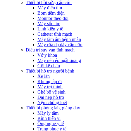
Thiết bị hồi sức, cấp cứu
Máy điện tim
Bơm tiêm điện
Monitor theo dõi
Máy sốc tim
Linh kiện y tế
Catheter tĩnh mạch
Máy làm ấm bệnh nhân
Máy rửa dạ dày cấp cứu
Điều trị suy van tĩnh mạch
Vớ y khoa
Máy nén ép ngắt quãng
Gối kê chân
Thiết bị hỗ trợ người bệnh
Xe lăn
Khung tập đi
Máy trợ thính
Ghế bô vệ sinh
Đai nẹp hỗ trợ
Nệm chống loét
Thiết bị phòng lab, giảng dạy
Máy ly tâm
Kính hiển vi
Ống nghe y tế
Trang phục y tế