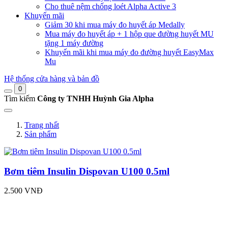
Cho thuê nệm chống loét Alpha Active 3
Khuyến mãi
Giảm 30 khi mua máy đo huyết áp Medally
Mua máy đo huyết áp + 1 hộp que đường huyết MU
tặng 1 máy đường
Khuyến mãi khi mua máy đo đường huyết EasyMax
Mu
Hệ thống cửa hàng và bản đồ
0
Tìm kiếm
Công ty TNHH Huỳnh Gia Alpha
Trang nhất
Sản phẩm
Bơm tiêm Insulin Dispovan U100 0.5ml
2.500 VNĐ