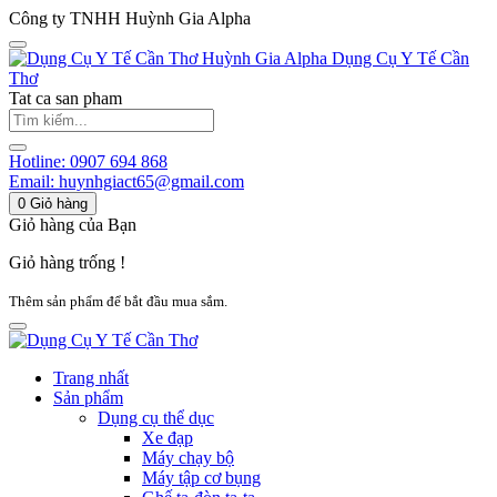
Công ty TNHH Huỳnh Gia Alpha
Huỳnh Gia Alpha
Dụng Cụ Y Tế Cần
Thơ
Tat ca san pham
Hotline:
0907 694 868
Email:
huynhgiact65@gmail.com
0
Giỏ hàng
Giỏ hàng của Bạn
Giỏ hàng trống !
Thêm sản phẩm để bắt đầu mua sắm.
Trang nhất
Sản phẩm
Dụng cụ thể dục
Xe đạp
Máy chạy bộ
Máy tập cơ bụng