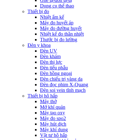
Ghế tạ-đòn tạ-tạ
Dụng cụ thể thao
Thiết bị đo
Nhiệt ẩm kế
Máy đo huyết áp
Máy đo đường huyết
Nhiệt kế đo thân nhiệt
Thước bị đo lường
Đèn y khoa
Đèn UV
Đèn khám
Đèn thị lực
Đèn tiểu phẫu
Đèn hồng ngoại
Đèn chiếu trị vàng da
Đèn đọc phim X-Quang
Đèn soi vein tĩnh mạch
Thiết bị hô hấp
Máy thở
Mở khí quản
Máy tạo oxy
Máy đo spo2
Máy hút dịch
Máy khí dung
Vật tư hô hấp