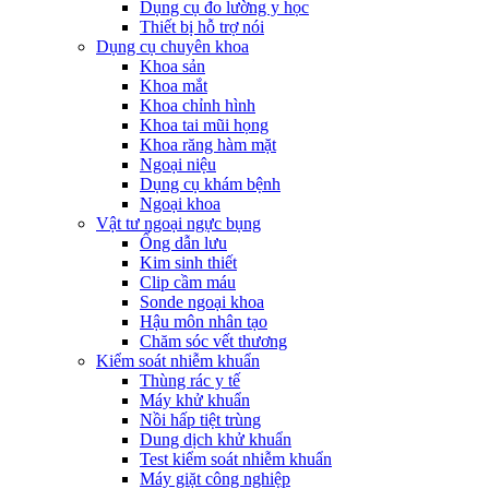
Dụng cụ đo lường y học
Thiết bị hỗ trợ nói
Dụng cụ chuyên khoa
Khoa sản
Khoa mắt
Khoa chỉnh hình
Khoa tai mũi họng
Khoa răng hàm mặt
Ngoại niệu
Dụng cụ khám bệnh
Ngoại khoa
Vật tư ngoại ngực bụng
Ống dẫn lưu
Kim sinh thiết
Clip cầm máu
Sonde ngoại khoa
Hậu môn nhân tạo
Chăm sóc vết thương
Kiểm soát nhiễm khuẩn
Thùng rác y tế
Máy khử khuẩn
Nồi hấp tiệt trùng
Dung dịch khử khuẩn
Test kiểm soát nhiễm khuẩn
Máy giặt công nghiệp