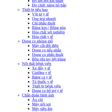
Bộ đặt nội khí quản
Đo chức năng hô hấp
Thiết bị tiêu hao
Vật tư y tế
Que test nhanh
Chỉ phẫu thuật
Băng keo | Bông gòn
Hóa chất xét nghiệm
Hóa chất y tế
Dụng cụ phòng mổ
Máy cắt đốt điện
Dụng cụ tiểu phẫu
Dụng cụ phẫu thuật
Bồn rửa tay tiệt trùng
Nội thất bệnh viện
Xe đẩy y tế
Giường y tế
Băng ca y tế
Tủ thuốc y tế
Thiết bị bệnh viện
Dụng cụ hỗ trợ y tế
Chẩn đoán hình ảnh
Áo chì
Máy nội soi
Máy siêu âm