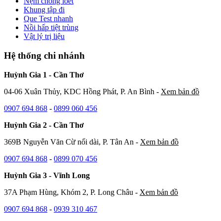
Nệm chống loét
Khung tập đi
Que Test nhanh
Nồi hấp tiệt trùng
Vật lý trị liệu
Hệ thống chi nhánh
Huỳnh Gia 1 - Cần Thơ
04-06 Xuân Thủy, KDC Hồng Phát, P. An Bình -
Xem bản đồ
0907 694 868
-
0899 060 456
Huỳnh Gia 2 - Cần Thơ
369B Nguyễn Văn Cừ nối dài, P. Tân An -
Xem bản đồ
0907 694 868
-
0899 070 456
Huỳnh Gia 3 - Vĩnh Long
37A Phạm Hùng, Khóm 2, P. Long Châu -
Xem bản đồ
0907 694 868
-
0939 310 467