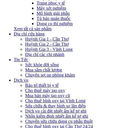
Trang phục y tế
Máy xét nghiệm
Mô hình giải phẫu
Tủ bảo quản thuốc
Dụng cụ thí nghiệm
Xem tất cả sản phẩm
Địa chỉ cửa hàng
Huỳnh Gia 1 - Cần Thơ
Huỳnh Gia 2 - Cần Thơ
Huỳnh Gia 3 - Vĩnh Long
Địa chỉ các chi nhánh
Tin Tức
Sức khỏe đời sống
Mua sắm chất lượng
Chuyên set up phòng khám
Dịch vụ
Bảo trì thiết bị y tế
Cho thuê máy tạo oxy
Mua bán máy tạo oxy cũ
Cho thuê bình oxy tại Vĩnh Long
Sửa chữa & thay bình xe lăn điện
Dịch vụ cài đặt nhiệt ẩm kế tự ghi
Nhận kiểm định nhiệt ẩm kế tự ghi
Chuyên sửa chữa dụng cụ phẫu thuật
Cho thuê bình oxy tại Cần Thơ 24/24