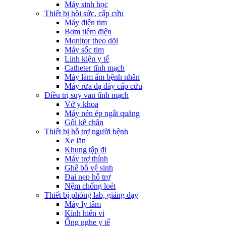
Máy sinh học
Thiết bị hồi sức, cấp cứu
Máy điện tim
Bơm tiêm điện
Monitor theo dõi
Máy sốc tim
Linh kiện y tế
Catheter tĩnh mạch
Máy làm ấm bệnh nhân
Máy rửa dạ dày cấp cứu
Điều trị suy van tĩnh mạch
Vớ y khoa
Máy nén ép ngắt quãng
Gối kê chân
Thiết bị hỗ trợ người bệnh
Xe lăn
Khung tập đi
Máy trợ thính
Ghế bô vệ sinh
Đai nẹp hỗ trợ
Nệm chống loét
Thiết bị phòng lab, giảng dạy
Máy ly tâm
Kính hiển vi
Ống nghe y tế