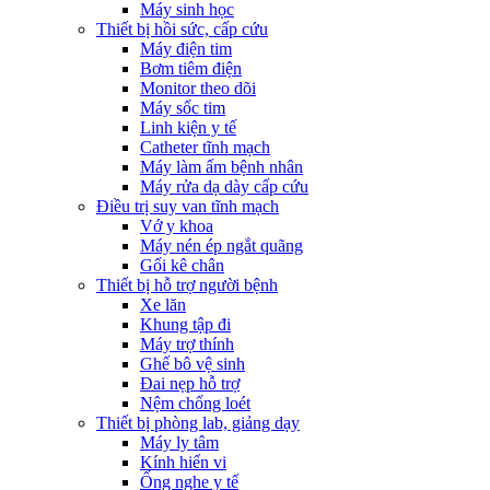
Máy sinh học
Thiết bị hồi sức, cấp cứu
Máy điện tim
Bơm tiêm điện
Monitor theo dõi
Máy sốc tim
Linh kiện y tế
Catheter tĩnh mạch
Máy làm ấm bệnh nhân
Máy rửa dạ dày cấp cứu
Điều trị suy van tĩnh mạch
Vớ y khoa
Máy nén ép ngắt quãng
Gối kê chân
Thiết bị hỗ trợ người bệnh
Xe lăn
Khung tập đi
Máy trợ thính
Ghế bô vệ sinh
Đai nẹp hỗ trợ
Nệm chống loét
Thiết bị phòng lab, giảng dạy
Máy ly tâm
Kính hiển vi
Ống nghe y tế