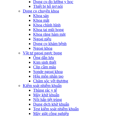
Dụng cụ đo lường y học
Thiết bị hỗ trợ nói
Dụng cụ chuyên khoa
Khoa sản
Khoa mắt
Khoa chỉnh hình
Khoa tai mũi họng
Khoa răng hàm mặt
Ngoại niệu
Dụng cụ khám bệnh
Ngoại khoa
Vật tư ngoại ngực bụng
Ống dẫn lưu
Kim sinh thiết
Clip cầm máu
Sonde ngoại khoa
Hậu môn nhân tạo
Chăm sóc vết thương
Kiểm soát nhiễm khuẩn
Thùng rác y tế
Máy khử khuẩn
Nồi hấp tiệt trùng
Dung dịch khử khuẩn
Test kiểm soát nhiễm khuẩn
Máy giặt công nghiệp