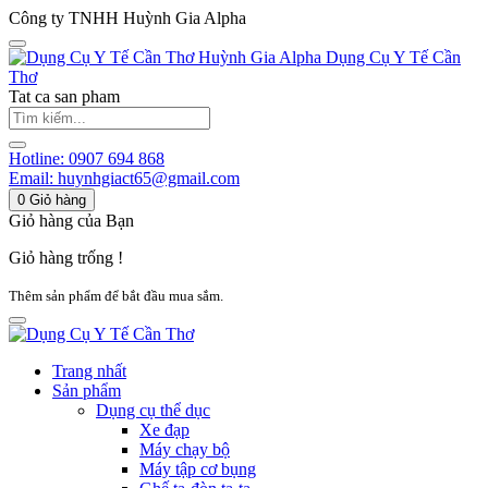
Công ty TNHH Huỳnh Gia Alpha
Huỳnh Gia Alpha
Dụng Cụ Y Tế Cần
Thơ
Tat ca san pham
Hotline:
0907 694 868
Email:
huynhgiact65@gmail.com
0
Giỏ hàng
Giỏ hàng của Bạn
Giỏ hàng trống !
Thêm sản phẩm để bắt đầu mua sắm.
Trang nhất
Sản phẩm
Dụng cụ thể dục
Xe đạp
Máy chạy bộ
Máy tập cơ bụng