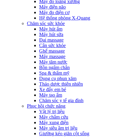
Máy đo loãng xương
Máy điện não
Máy đo điện cơ
Hệ thống phòng X-Quang
Chăm sóc sức khỏe
Máy hút ẩm
Máy hút sữa
Đai massage
Cân sức khỏe
Ghế massage
Máy massage
Máy tăm nước
Bồn ngâm chân
Spa & thẩm mỹ
Dụng cụ phun xăm
Thảo dược thiên nhiên
Xe đẩy em bé
Máy tạo ẩm
Chăm sóc y tế gia đình
Phục hồi chức năng
Vật lý trị liệu
Máy châm cứu
Máy xung điện
Máy siêu âm trị liệu
Giường kéo giãn cột sống