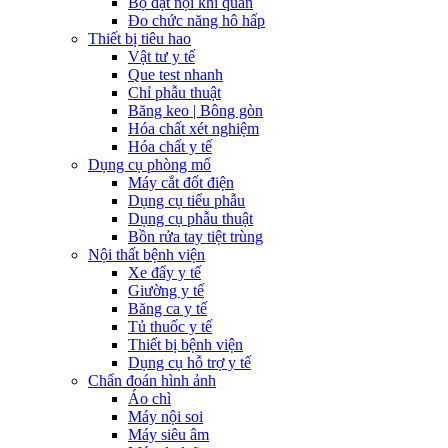
Bộ đặt nội khí quản
Đo chức năng hô hấp
Thiết bị tiêu hao
Vật tư y tế
Que test nhanh
Chỉ phẫu thuật
Băng keo | Bông gòn
Hóa chất xét nghiệm
Hóa chất y tế
Dụng cụ phòng mổ
Máy cắt đốt điện
Dụng cụ tiểu phẫu
Dụng cụ phẫu thuật
Bồn rửa tay tiệt trùng
Nội thất bệnh viện
Xe đẩy y tế
Giường y tế
Băng ca y tế
Tủ thuốc y tế
Thiết bị bệnh viện
Dụng cụ hỗ trợ y tế
Chẩn đoán hình ảnh
Áo chì
Máy nội soi
Máy siêu âm