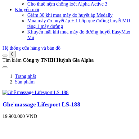
Cho thuê nệm chống loét Alpha Active 3
Khuyến mãi
Giảm 30 khi mua máy đo huyết áp Medally
Mua máy đo huyết áp + 1 hộp que đường huyết MU
tặng 1 máy đường
Khuyến mãi khi mua máy đo đường huyết EasyMax
Mu
Hệ thống cửa hàng và bản đồ
0
Tìm kiếm
Công ty TNHH Huỳnh Gia Alpha
Trang nhất
Sản phẩm
Ghế massage Lifesport LS-188
19.900.000 VNĐ