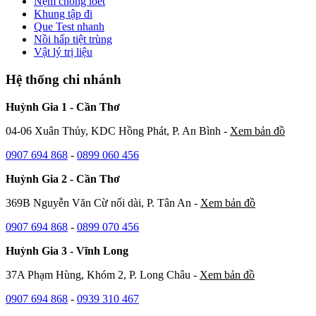
Nệm chống loét
Khung tập đi
Que Test nhanh
Nồi hấp tiệt trùng
Vật lý trị liệu
Hệ thống chi nhánh
Huỳnh Gia 1 - Cần Thơ
04-06 Xuân Thủy, KDC Hồng Phát, P. An Bình -
Xem bản đồ
0907 694 868
-
0899 060 456
Huỳnh Gia 2 - Cần Thơ
369B Nguyễn Văn Cừ nối dài, P. Tân An -
Xem bản đồ
0907 694 868
-
0899 070 456
Huỳnh Gia 3 - Vĩnh Long
37A Phạm Hùng, Khóm 2, P. Long Châu -
Xem bản đồ
0907 694 868
-
0939 310 467