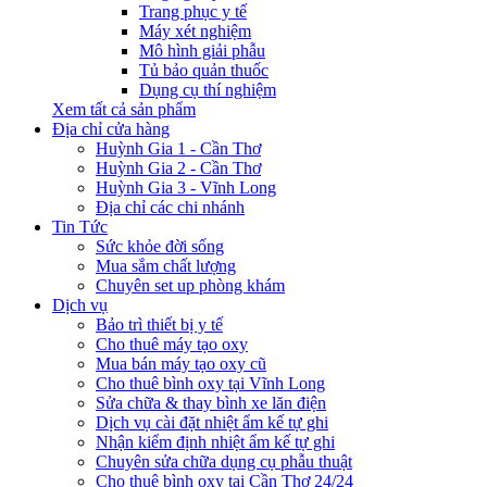
Trang phục y tế
Máy xét nghiệm
Mô hình giải phẫu
Tủ bảo quản thuốc
Dụng cụ thí nghiệm
Xem tất cả sản phẩm
Địa chỉ cửa hàng
Huỳnh Gia 1 - Cần Thơ
Huỳnh Gia 2 - Cần Thơ
Huỳnh Gia 3 - Vĩnh Long
Địa chỉ các chi nhánh
Tin Tức
Sức khỏe đời sống
Mua sắm chất lượng
Chuyên set up phòng khám
Dịch vụ
Bảo trì thiết bị y tế
Cho thuê máy tạo oxy
Mua bán máy tạo oxy cũ
Cho thuê bình oxy tại Vĩnh Long
Sửa chữa & thay bình xe lăn điện
Dịch vụ cài đặt nhiệt ẩm kế tự ghi
Nhận kiểm định nhiệt ẩm kế tự ghi
Chuyên sửa chữa dụng cụ phẫu thuật
Cho thuê bình oxy tại Cần Thơ 24/24