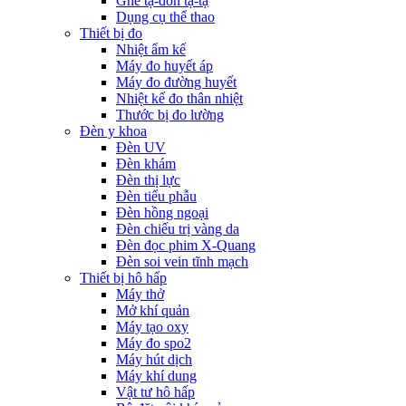
Ghế tạ-đòn tạ-tạ
Dụng cụ thể thao
Thiết bị đo
Nhiệt ẩm kế
Máy đo huyết áp
Máy đo đường huyết
Nhiệt kế đo thân nhiệt
Thước bị đo lường
Đèn y khoa
Đèn UV
Đèn khám
Đèn thị lực
Đèn tiểu phẫu
Đèn hồng ngoại
Đèn chiếu trị vàng da
Đèn đọc phim X-Quang
Đèn soi vein tĩnh mạch
Thiết bị hô hấp
Máy thở
Mở khí quản
Máy tạo oxy
Máy đo spo2
Máy hút dịch
Máy khí dung
Vật tư hô hấp