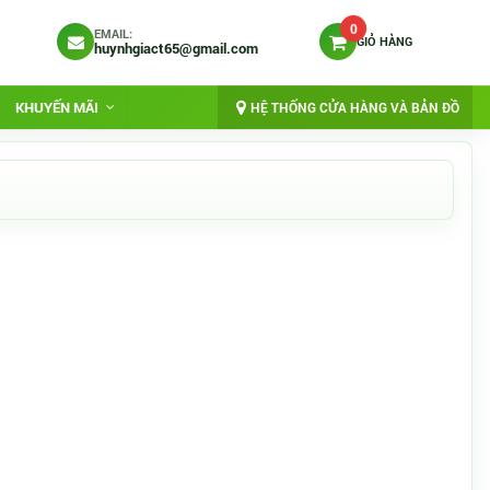
0
EMAIL:
GIỎ HÀNG
huynhgiact65@gmail.com
KHUYẾN MÃI
HỆ THỐNG CỬA HÀNG VÀ BẢN ĐỒ