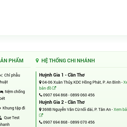
SẢN PHẨM
HỆ THỐNG CHI NHÁNH
Huỳnh Gia 1 - Cần Thơ
Chỉ phẫu
thuật
04-06 Xuân Thủy, KDC Hồng Phát, P. An Bình -
X
bản đồ
Nệm chống
0907 694 868
-
0899 060 456
loét
Huỳnh Gia 2 - Cần Thơ
Khung tập đi
369B Nguyễn Văn Cừ nối dài, P. Tân An -
Xem bả
Que Test
0907 694 868
-
0899 070 456
nhanh