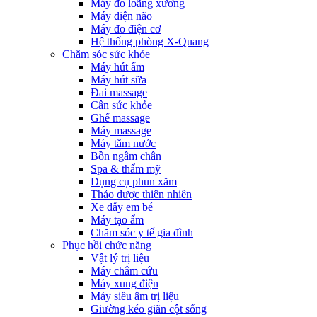
Máy đo loãng xương
Máy điện não
Máy đo điện cơ
Hệ thống phòng X-Quang
Chăm sóc sức khỏe
Máy hút ẩm
Máy hút sữa
Đai massage
Cân sức khỏe
Ghế massage
Máy massage
Máy tăm nước
Bồn ngâm chân
Spa & thẩm mỹ
Dụng cụ phun xăm
Thảo dược thiên nhiên
Xe đẩy em bé
Máy tạo ẩm
Chăm sóc y tế gia đình
Phục hồi chức năng
Vật lý trị liệu
Máy châm cứu
Máy xung điện
Máy siêu âm trị liệu
Giường kéo giãn cột sống