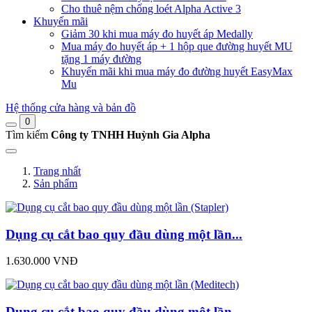
Cho thuê nệm chống loét Alpha Active 3
Khuyến mãi
Giảm 30 khi mua máy đo huyết áp Medally
Mua máy đo huyết áp + 1 hộp que đường huyết MU
tặng 1 máy đường
Khuyến mãi khi mua máy đo đường huyết EasyMax
Mu
Hệ thống cửa hàng và bản đồ
0
Tìm kiếm
Công ty TNHH Huỳnh Gia Alpha
Trang nhất
Sản phẩm
Dụng cụ cắt bao quy đầu dùng một lần...
1.630.000 VNĐ
Dụng cụ cắt bao quy đầu dùng một lần...