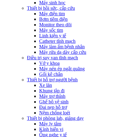
Máy sinh học
Thiết bị hồi sức, cấp cứu
Máy điện tim
Bơm tiêm điện
Monitor theo dõi
Máy sốc tim
Linh kiện y tế
Catheter tĩnh mạch
Máy làm ấm bệnh nhân
Máy rửa dạ dày cấp cứu
Điều trị suy van tĩnh mạch
Vớ y khoa
Máy nén ép ngắt quãng
Gối kê chân
Thiết bị hỗ trợ người bệnh
Xe lăn
Khung tập đi
Máy trợ thính
Ghế bô vệ sinh
Đai nẹp hỗ trợ
Nệm chống loét
Thiết bị phòng lab, giảng dạy
Máy ly tâm
Kính hiển vi
Ống nghe y tế