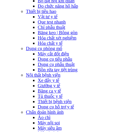
Bộ đặt nội khí quản
Đo chức năng hô hấp
Thiết bị tiêu hao
Vật tư y tế
Que test nhanh
Chỉ phẫu thuật
Băng keo | Bông gòn
Hóa chất xét nghiệm
Hóa chất y tế
Dụng cụ phòng mổ
Máy cắt đốt điện
Dụng cụ tiểu phẫu
Dụng cụ phẫu thuật
Bồn rửa tay tiệt trùng
Nội thất bệnh viện
Xe đẩy y tế
Giường y tế
Băng ca y tế
Tủ thuốc y tế
Thiết bị bệnh viện
Dụng cụ hỗ trợ y tế
Chẩn đoán hình ảnh
Áo chì
Máy nội soi
Máy siêu âm