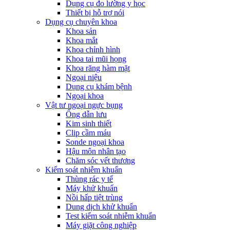
Dụng cụ đo lường y học
Thiết bị hỗ trợ nói
Dụng cụ chuyên khoa
Khoa sản
Khoa mắt
Khoa chỉnh hình
Khoa tai mũi họng
Khoa răng hàm mặt
Ngoại niệu
Dụng cụ khám bệnh
Ngoại khoa
Vật tư ngoại ngực bụng
Ống dẫn lưu
Kim sinh thiết
Clip cầm máu
Sonde ngoại khoa
Hậu môn nhân tạo
Chăm sóc vết thương
Kiểm soát nhiễm khuẩn
Thùng rác y tế
Máy khử khuẩn
Nồi hấp tiệt trùng
Dung dịch khử khuẩn
Test kiểm soát nhiễm khuẩn
Máy giặt công nghiệp