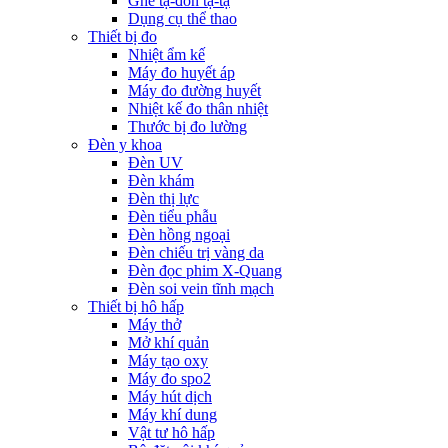
Ghế tạ-đòn tạ-tạ
Dụng cụ thể thao
Thiết bị đo
Nhiệt ẩm kế
Máy đo huyết áp
Máy đo đường huyết
Nhiệt kế đo thân nhiệt
Thước bị đo lường
Đèn y khoa
Đèn UV
Đèn khám
Đèn thị lực
Đèn tiểu phẫu
Đèn hồng ngoại
Đèn chiếu trị vàng da
Đèn đọc phim X-Quang
Đèn soi vein tĩnh mạch
Thiết bị hô hấp
Máy thở
Mở khí quản
Máy tạo oxy
Máy đo spo2
Máy hút dịch
Máy khí dung
Vật tư hô hấp