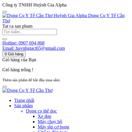
Công ty TNHH Huỳnh Gia Alpha
Huỳnh Gia Alpha
Dụng Cụ Y Tế Cần
Thơ
Tat ca san pham
Hotline:
0907 694 868
Email:
huynhgiact65@gmail.com
0
Giỏ hàng
Giỏ hàng của Bạn
Giỏ hàng trống !
Thêm sản phẩm để bắt đầu mua sắm.
Trang nhất
Sản phẩm
Dụng cụ thể dục
Xe đạp
Máy chạy bộ
Máy tập cơ bụng