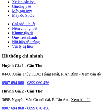
Xe lăn các loại
Giường y tế
Máy tạo oxy
Máy đo SpO2
Chỉ phẫu thuật
Nệm chống loét
Khung tập đi
Que Test nhanh
Nồi hấp tiệt trùng
Vật lý trị liệu
Hệ thống chi nhánh
Huỳnh Gia 1 - Cần Thơ
04-06 Xuân Thủy, KDC Hồng Phát, P. An Bình -
Xem bản đồ
0907 694 868
-
0899 060 456
Huỳnh Gia 2 - Cần Thơ
369B Nguyễn Văn Cừ nối dài, P. Tân An -
Xem bản đồ
0907 694 868
-
0899 070 456