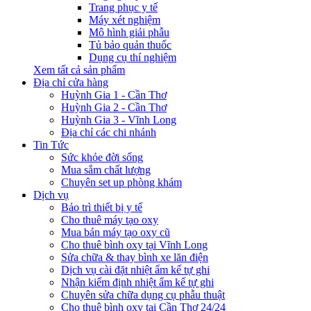
Trang phục y tế
Máy xét nghiệm
Mô hình giải phẫu
Tủ bảo quản thuốc
Dụng cụ thí nghiệm
Xem tất cả sản phẩm
Địa chỉ cửa hàng
Huỳnh Gia 1 - Cần Thơ
Huỳnh Gia 2 - Cần Thơ
Huỳnh Gia 3 - Vĩnh Long
Địa chỉ các chi nhánh
Tin Tức
Sức khỏe đời sống
Mua sắm chất lượng
Chuyên set up phòng khám
Dịch vụ
Bảo trì thiết bị y tế
Cho thuê máy tạo oxy
Mua bán máy tạo oxy cũ
Cho thuê bình oxy tại Vĩnh Long
Sửa chữa & thay bình xe lăn điện
Dịch vụ cài đặt nhiệt ẩm kế tự ghi
Nhận kiểm định nhiệt ẩm kế tự ghi
Chuyên sửa chữa dụng cụ phẫu thuật
Cho thuê bình oxy tại Cần Thơ 24/24