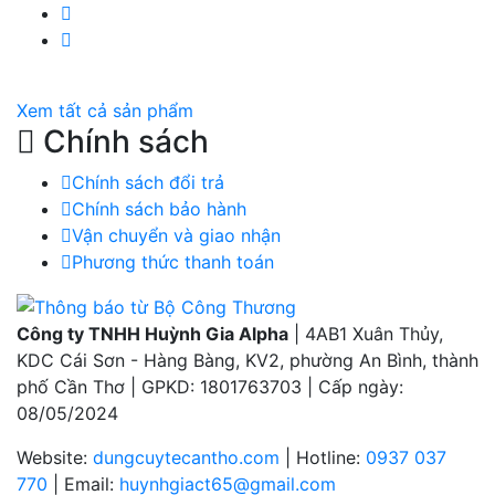
YouTube Huỳnh Gia Alpha
Twitter Huỳnh Gia Alpha
Xem tất cả sản phẩm
Chính sách
Chính sách đổi trả
Chính sách bảo hành
Vận chuyển và giao nhận
Phương thức thanh toán
Công ty TNHH Huỳnh Gia Alpha
| 4AB1 Xuân Thủy,
KDC Cái Sơn - Hàng Bàng, KV2, phường An Bình, thành
phố Cần Thơ | GPKD: 1801763703 | Cấp ngày:
08/05/2024
Website:
dungcuytecantho.com
| Hotline:
0937 037
770
| Email:
huynhgiact65@gmail.com