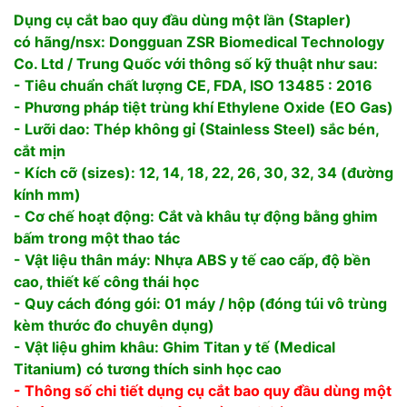
Dụng cụ cắt bao quy đầu dùng một lần (Stapler)
có hãng/nsx: Dongguan ZSR Biomedical Technology
Co. Ltd / Trung Quốc với thông số kỹ thuật như sau:
- Tiêu chuẩn chất lượng CE, FDA, ISO 13485 : 2016
- Phương pháp tiệt trùng khí Ethylene Oxide (EO Gas)
- Lưỡi dao: Thép không gỉ (Stainless Steel) sắc bén,
cắt mịn
- Kích cỡ (sizes): 12, 14, 18, 22, 26, 30, 32, 34 (đường
kính mm)
- Cơ chế hoạt động: Cắt và khâu tự động bằng ghim
bấm trong một thao tác
- Vật liệu thân máy: Nhựa ABS y tế cao cấp, độ bền
cao, thiết kế công thái học
- Quy cách đóng gói: 01 máy / hộp (đóng túi vô trùng
kèm thước đo chuyên dụng)
- Vật liệu ghim khâu: Ghim Titan y tế (Medical
Titanium) có tương thích sinh học cao
- Thông số chi tiết dụng cụ cắt bao quy đầu dùng một