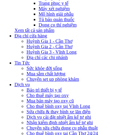
Trang phục y tế
Máy xét nghiệm
Mô hình giải phẫu
Tủ bảo quản thuốc
Dụng cụ thí nghiệm
Xem tất cả sản phẩm
Địa chỉ cửa hàng
Huỳnh Gia 1 - Cần Thơ
Huỳnh Gia 2 - Cần Thơ
Huỳnh Gia 3 - Vĩnh Long
Địa chỉ các chi nhánh
Tin Tức
Sức khỏe đời sống
Mua sắm chất lượng
Chuyên set up phòng khám
Dịch vụ
Bảo trì thiết bị y tế
Cho thuê máy tạo oxy
Mua bán máy tạo oxy cũ
Cho thuê bình oxy tại Vĩnh Long
Sửa chữa & thay bình xe lăn điện
Dịch vụ cài đặt nhiệt ẩm kế tự ghi
Nhận kiểm định nhiệt ẩm kế tự ghi
Chuyên sửa chữa dụng cụ phẫu thuật
Cho thuê bình oxy tại Cần Thơ 24/24