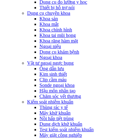
Dụng cụ đo lường y học
Thiết bị hỗ trợ nói
Dụng cụ chuyên khoa
Khoa sản
Khoa mắt
Khoa chỉnh hình
Khoa tai mũi họng
Khoa răng hàm mặt
Ngoại niệu
Dụng cụ khám bệnh
Ngoại khoa
Vật tư ngoại ngực bụng
Ống dẫn lưu
Kim sinh thiết
Clip cầm máu
Sonde ngoại khoa
Hậu môn nhân tạo
Chăm sóc vết thương
Kiểm soát nhiễm khuẩn
Thùng rác y tế
Máy khử khuẩn
Nồi hấp tiệt trùng
Dung dịch khử khuẩn
Test kiểm soát nhiễm khuẩn
Máy giặt công nghiệp