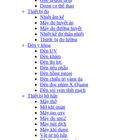
Ghế tạ-đòn tạ-tạ
Dụng cụ thể thao
Thiết bị đo
Nhiệt ẩm kế
Máy đo huyết áp
Máy đo đường huyết
Nhiệt kế đo thân nhiệt
Thước bị đo lường
Đèn y khoa
Đèn UV
Đèn khám
Đèn thị lực
Đèn tiểu phẫu
Đèn hồng ngoại
Đèn chiếu trị vàng da
Đèn đọc phim X-Quang
Đèn soi vein tĩnh mạch
Thiết bị hô hấp
Máy thở
Mở khí quản
Máy tạo oxy
Máy đo spo2
Máy hút dịch
Máy khí dung
Vật tư hô hấp