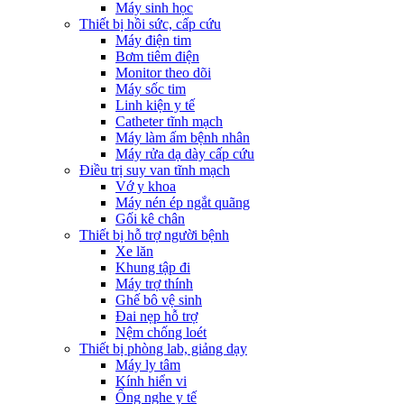
Máy sinh học
Thiết bị hồi sức, cấp cứu
Máy điện tim
Bơm tiêm điện
Monitor theo dõi
Máy sốc tim
Linh kiện y tế
Catheter tĩnh mạch
Máy làm ấm bệnh nhân
Máy rửa dạ dày cấp cứu
Điều trị suy van tĩnh mạch
Vớ y khoa
Máy nén ép ngắt quãng
Gối kê chân
Thiết bị hỗ trợ người bệnh
Xe lăn
Khung tập đi
Máy trợ thính
Ghế bô vệ sinh
Đai nẹp hỗ trợ
Nệm chống loét
Thiết bị phòng lab, giảng dạy
Máy ly tâm
Kính hiển vi
Ống nghe y tế