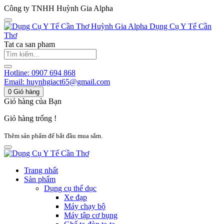
Công ty TNHH Huỳnh Gia Alpha
Huỳnh Gia Alpha
Dụng Cụ Y Tế Cần
Thơ
Tat ca san pham
Hotline:
0907 694 868
Email:
huynhgiact65@gmail.com
0
Giỏ hàng
Giỏ hàng của Bạn
Giỏ hàng trống !
Thêm sản phẩm để bắt đầu mua sắm.
Trang nhất
Sản phẩm
Dụng cụ thể dục
Xe đạp
Máy chạy bộ
Máy tập cơ bụng