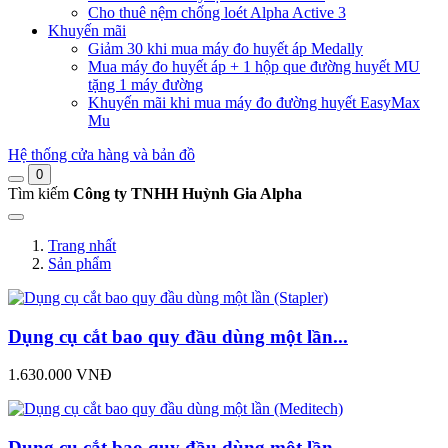
Cho thuê nệm chống loét Alpha Active 3
Khuyến mãi
Giảm 30 khi mua máy đo huyết áp Medally
Mua máy đo huyết áp + 1 hộp que đường huyết MU
tặng 1 máy đường
Khuyến mãi khi mua máy đo đường huyết EasyMax
Mu
Hệ thống cửa hàng và bản đồ
0
Tìm kiếm
Công ty TNHH Huỳnh Gia Alpha
Trang nhất
Sản phẩm
Dụng cụ cắt bao quy đầu dùng một lần...
1.630.000 VNĐ
Dụng cụ cắt bao quy đầu dùng một lần...