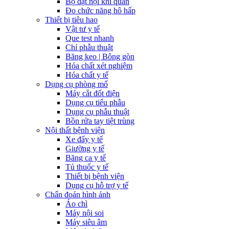
Bộ đặt nội khí quản
Đo chức năng hô hấp
Thiết bị tiêu hao
Vật tư y tế
Que test nhanh
Chỉ phẫu thuật
Băng keo | Bông gòn
Hóa chất xét nghiệm
Hóa chất y tế
Dụng cụ phòng mổ
Máy cắt đốt điện
Dụng cụ tiểu phẫu
Dụng cụ phẫu thuật
Bồn rửa tay tiệt trùng
Nội thất bệnh viện
Xe đẩy y tế
Giường y tế
Băng ca y tế
Tủ thuốc y tế
Thiết bị bệnh viện
Dụng cụ hỗ trợ y tế
Chẩn đoán hình ảnh
Áo chì
Máy nội soi
Máy siêu âm