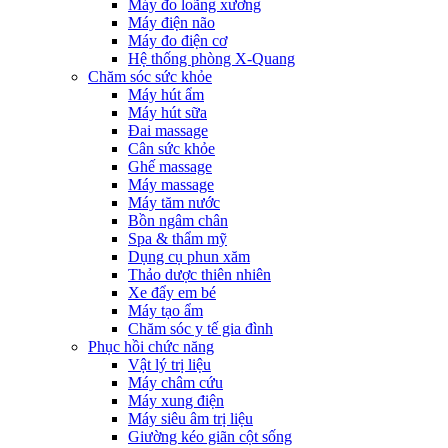
Máy đo loãng xương
Máy điện não
Máy đo điện cơ
Hệ thống phòng X-Quang
Chăm sóc sức khỏe
Máy hút ẩm
Máy hút sữa
Đai massage
Cân sức khỏe
Ghế massage
Máy massage
Máy tăm nước
Bồn ngâm chân
Spa & thẩm mỹ
Dụng cụ phun xăm
Thảo dược thiên nhiên
Xe đẩy em bé
Máy tạo ẩm
Chăm sóc y tế gia đình
Phục hồi chức năng
Vật lý trị liệu
Máy châm cứu
Máy xung điện
Máy siêu âm trị liệu
Giường kéo giãn cột sống