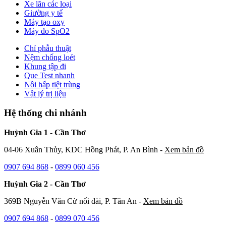
Xe lăn các loại
Giường y tế
Máy tạo oxy
Máy đo SpO2
Chỉ phẫu thuật
Nệm chống loét
Khung tập đi
Que Test nhanh
Nồi hấp tiệt trùng
Vật lý trị liệu
Hệ thống chi nhánh
Huỳnh Gia 1 - Cần Thơ
04-06 Xuân Thủy, KDC Hồng Phát, P. An Bình -
Xem bản đồ
0907 694 868
-
0899 060 456
Huỳnh Gia 2 - Cần Thơ
369B Nguyễn Văn Cừ nối dài, P. Tân An -
Xem bản đồ
0907 694 868
-
0899 070 456