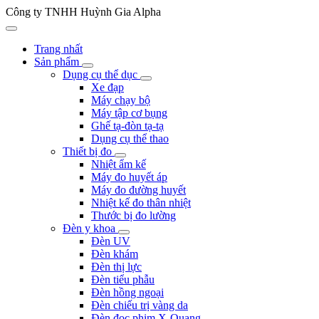
Công ty TNHH Huỳnh Gia Alpha
Trang nhất
Sản phẩm
Dụng cụ thể dục
Xe đạp
Máy chạy bộ
Máy tập cơ bụng
Ghế tạ-đòn tạ-tạ
Dụng cụ thể thao
Thiết bị đo
Nhiệt ẩm kế
Máy đo huyết áp
Máy đo đường huyết
Nhiệt kế đo thân nhiệt
Thước bị đo lường
Đèn y khoa
Đèn UV
Đèn khám
Đèn thị lực
Đèn tiểu phẫu
Đèn hồng ngoại
Đèn chiếu trị vàng da
Đèn đọc phim X-Quang