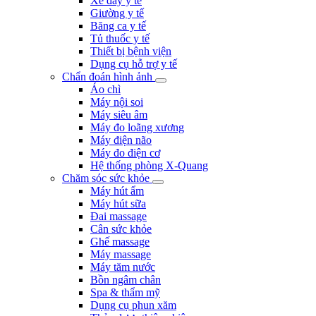
Xe đẩy y tế
Giường y tế
Băng ca y tế
Tủ thuốc y tế
Thiết bị bệnh viện
Dụng cụ hỗ trợ y tế
Chẩn đoán hình ảnh
Áo chì
Máy nội soi
Máy siêu âm
Máy đo loãng xương
Máy điện não
Máy đo điện cơ
Hệ thống phòng X-Quang
Chăm sóc sức khỏe
Máy hút ẩm
Máy hút sữa
Đai massage
Cân sức khỏe
Ghế massage
Máy massage
Máy tăm nước
Bồn ngâm chân
Spa & thẩm mỹ
Dụng cụ phun xăm