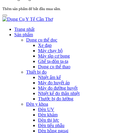
Thêm sản phẩm để bắt đầu mua sắm.
Trang nhất
Sản phẩm
Dụng cụ thể dục
Xe đạp
Máy chạy bộ
Máy tập cơ bụng
Ghế tạ-đòn tạ-tạ
Dụng cụ thể thao
Thiết bị đo
Nhiệt ẩm kế
Máy đo huyết áp
Máy đo đường huyết
Nhiệt kế đo thân nhiệt
Thước bị đo lường
Đèn y khoa
Đèn UV
Đèn khám
Đèn thị lực
Đèn tiểu phẫu
Đèn hồng ngoại