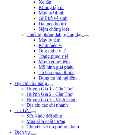
Xe lăn
Khung tập đi
Máy trợ thính
Ghế bô vệ sinh
Đai nẹp hỗ trợ
Nệm chống loét
Thiết bị phòng lab, giảng dạy
Máy ly tâm
Kính hiển vi
Ống nghe y tế
Trang phục y tế
Máy xét nghiệm
Mô hình giải phẫu
Tủ bảo quản thuốc
Dụng cụ thí nghiệm
Địa chỉ cửa hàng
Huỳnh Gia 1 - Cần Thơ
Huỳnh Gia 2 - Cần Thơ
Huỳnh Gia 3 - Vĩnh Long
Địa chỉ các chi nhánh
Tin Tức
Sức khỏe đời sống
Mua sắm chất lượng
Chuyên set up phòng khám
Dịch vụ