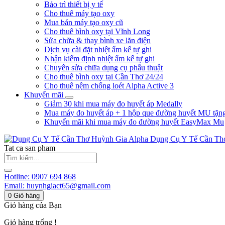
Bảo trì thiết bị y tế
Cho thuê máy tạo oxy
Mua bán máy tạo oxy cũ
Cho thuê bình oxy tại Vĩnh Long
Sửa chữa & thay bình xe lăn điện
Dịch vụ cài đặt nhiệt ẩm kế tự ghi
Nhận kiểm định nhiệt ẩm kế tự ghi
Chuyên sửa chữa dụng cụ phẫu thuật
Cho thuê bình oxy tại Cần Thơ 24/24
Cho thuê nệm chống loét Alpha Active 3
Khuyến mãi
Giảm 30 khi mua máy đo huyết áp Medally
Mua máy đo huyết áp + 1 hộp que đường huyết MU tặn
Khuyến mãi khi mua máy đo đường huyết EasyMax Mu
Huỳnh Gia Alpha
Dụng Cụ Y Tế Cần Th
Tat ca san pham
Hotline:
0907 694 868
Email:
huynhgiact65@gmail.com
0
Giỏ hàng
Giỏ hàng của Bạn
Giỏ hàng trống !