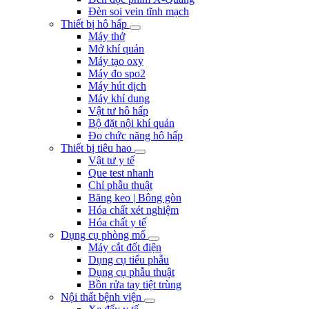
Đèn soi vein tĩnh mạch
Thiết bị hô hấp
Máy thở
Mở khí quản
Máy tạo oxy
Máy đo spo2
Máy hút dịch
Máy khí dung
Vật tư hô hấp
Bộ đặt nội khí quản
Đo chức năng hô hấp
Thiết bị tiêu hao
Vật tư y tế
Que test nhanh
Chỉ phẫu thuật
Băng keo | Bông gòn
Hóa chất xét nghiệm
Hóa chất y tế
Dụng cụ phòng mổ
Máy cắt đốt điện
Dụng cụ tiểu phẫu
Dụng cụ phẫu thuật
Bồn rửa tay tiệt trùng
Nội thất bệnh viện