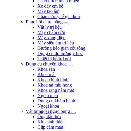
Thảo dược thiên nhiên
Xe đẩy em bé
Máy tạo ẩm
Chăm sóc y tế gia đình
Phục hồi chức năng
Vật lý trị liệu
Máy châm cứu
Máy xung điện
Máy siêu âm trị liệu
Giường kéo giãn cột sống
Dụng cụ đo lường y học
Thiết bị hỗ trợ nói
Dụng cụ chuyên khoa
Khoa sản
Khoa mắt
Khoa chỉnh hình
Khoa tai mũi họng
Khoa răng hàm mặt
Ngoại niệu
Dụng cụ khám bệnh
Ngoại khoa
Vật tư ngoại ngực bụng
Ống dẫn lưu
Kim sinh thiết
Clip cầm máu