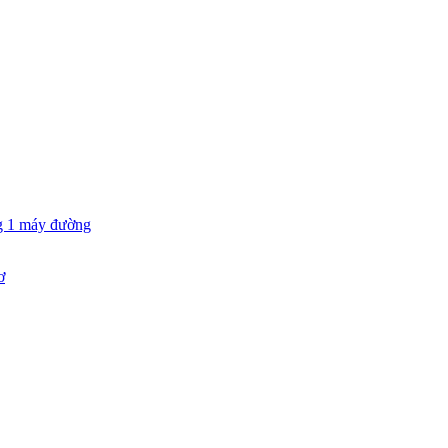
g 1 máy đường
ơ