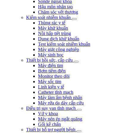
Sonde ngoại khoa
Hậu môn nhân tạo
Chăm sóc vết thương
Kiểm soát nhiễm khuẩn
Thùng rác y tế
Máy khử khuẩn
Nồi hấp tiệt trùng
Dung dịch khử khuẩn
Test kiểm soát nhiễm khuẩn
Máy giặt công nghiệp
Máy sinh học
Thiết bị hồi sức, cấp cứu
Máy điện tim
Bơm tiêm điện
Monitor theo dõi
Máy sốc tim
Linh kiện y tế
Catheter tĩnh mạch
Máy làm ấm bệnh nhân
Máy rửa dạ dày cấp cứu
Điều trị suy van tĩnh mạch
Vớ y khoa
Máy nén ép ngắt quãng
Gối kê chân
Thiết bị hỗ trợ người bệnh