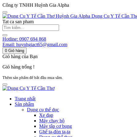
Công ty TNHH Huỳnh Gia Alpha
Huỳnh Gia Alpha
Dụng Cụ Y Tế Cần Th
Tat ca san pham
Hotline:
0907 694 868
Email:
huynhgiact65@gmail.com
0
Giỏ hàng
Giỏ hàng của Bạn
Giỏ hàng trống !
Thêm sản phẩm để bắt đầu mua sắm.
Trang nhất
Sản phẩm
Dụng cụ thể dục
Xe đạp
Máy chạy bộ
Máy tập cơ bụng
Ghế tạ-đòn tạ-tạ