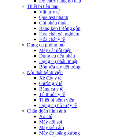
Đo chức năng hô hấp
Thiết bị tiêu hao
Vật tư y tế
Que test nhanh
Chỉ phẫu thuật
Băng keo | Bông gòn
Hóa chất xét nghiệm
Hóa chất y tế
Dụng cụ phòng mổ
Máy cắt đốt điện
Dụng cụ tiểu phẫu
Dụng cụ phẫu thuật
Bồn rửa tay tiệt trùng
Nội thất bệnh viện
Xe đẩy y tế
Giường y tế
Băng ca y tế
Tủ thuốc y tế
Thiết bị bệnh viện
Dụng cụ hỗ trợ y tế
Chẩn đoán hình ảnh
Áo chì
Máy nội soi
Máy siêu âm
Máy đo loãng xương