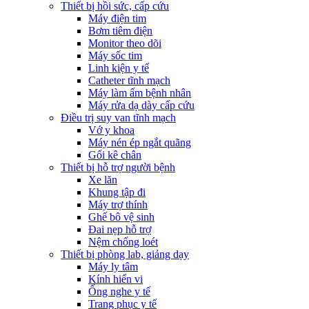
Thiết bị hồi sức, cấp cứu
Máy điện tim
Bơm tiêm điện
Monitor theo dõi
Máy sốc tim
Linh kiện y tế
Catheter tĩnh mạch
Máy làm ấm bệnh nhân
Máy rửa dạ dày cấp cứu
Điều trị suy van tĩnh mạch
Vớ y khoa
Máy nén ép ngắt quãng
Gối kê chân
Thiết bị hỗ trợ người bệnh
Xe lăn
Khung tập đi
Máy trợ thính
Ghế bô vệ sinh
Đai nẹp hỗ trợ
Nệm chống loét
Thiết bị phòng lab, giảng dạy
Máy ly tâm
Kính hiển vi
Ống nghe y tế
Trang phục y tế