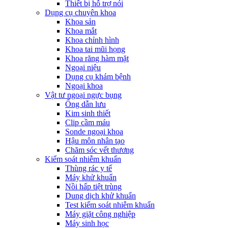
Thiết bị hỗ trợ nói
Dụng cụ chuyên khoa
Khoa sản
Khoa mắt
Khoa chỉnh hình
Khoa tai mũi họng
Khoa răng hàm mặt
Ngoại niệu
Dụng cụ khám bệnh
Ngoại khoa
Vật tư ngoại ngực bụng
Ống dẫn lưu
Kim sinh thiết
Clip cầm máu
Sonde ngoại khoa
Hậu môn nhân tạo
Chăm sóc vết thương
Kiểm soát nhiễm khuẩn
Thùng rác y tế
Máy khử khuẩn
Nồi hấp tiệt trùng
Dung dịch khử khuẩn
Test kiểm soát nhiễm khuẩn
Máy giặt công nghiệp
Máy sinh học