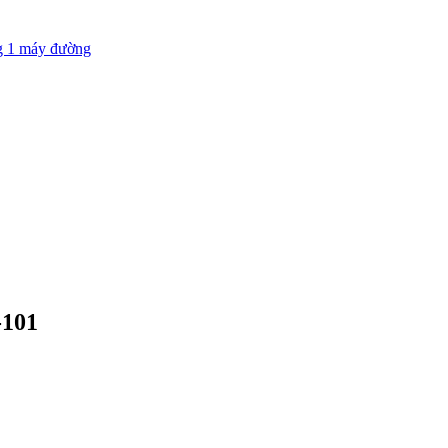
g 1 máy đường
-101