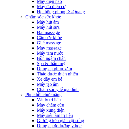
Máy điện não
Máy đo điện cơ
Hệ thống phòng X-Quang
Chăm sóc sức khỏe
Máy hút ẩm
Máy hút sữa
Đai massage
Cân sức khỏe
Ghế massage
Máy massage
Máy tăm nước
Bồn ngâm chân
Spa & thẩm mỹ
Dụng cụ phun xăm
Thảo dược thiên nhiên
Xe đẩy em bé
Máy tạo ẩm
Chăm sóc y tế gia đình
Phục hồi chức năng
Vật lý trị liệu
Máy châm cứu
Máy xung điện
Máy siêu âm trị liệu
Giường kéo giãn cột sống
Dụng cụ đo lường y học