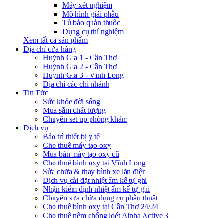
Máy xét nghiệm
Mô hình giải phẫu
Tủ bảo quản thuốc
Dụng cụ thí nghiệm
Xem tất cả sản phẩm
Địa chỉ cửa hàng
Huỳnh Gia 1 - Cần Thơ
Huỳnh Gia 2 - Cần Thơ
Huỳnh Gia 3 - Vĩnh Long
Địa chỉ các chi nhánh
Tin Tức
Sức khỏe đời sống
Mua sắm chất lượng
Chuyên set up phòng khám
Dịch vụ
Bảo trì thiết bị y tế
Cho thuê máy tạo oxy
Mua bán máy tạo oxy cũ
Cho thuê bình oxy tại Vĩnh Long
Sửa chữa & thay bình xe lăn điện
Dịch vụ cài đặt nhiệt ẩm kế tự ghi
Nhận kiểm định nhiệt ẩm kế tự ghi
Chuyên sửa chữa dụng cụ phẫu thuật
Cho thuê bình oxy tại Cần Thơ 24/24
Cho thuê nệm chống loét Alpha Active 3