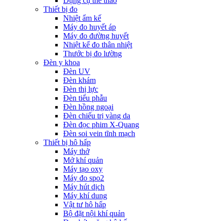
Dụng cụ thể thao
Thiết bị đo
Nhiệt ẩm kế
Máy đo huyết áp
Máy đo đường huyết
Nhiệt kế đo thân nhiệt
Thước bị đo lường
Đèn y khoa
Đèn UV
Đèn khám
Đèn thị lực
Đèn tiểu phẫu
Đèn hồng ngoại
Đèn chiếu trị vàng da
Đèn đọc phim X-Quang
Đèn soi vein tĩnh mạch
Thiết bị hô hấp
Máy thở
Mở khí quản
Máy tạo oxy
Máy đo spo2
Máy hút dịch
Máy khí dung
Vật tư hô hấp
Bộ đặt nội khí quản