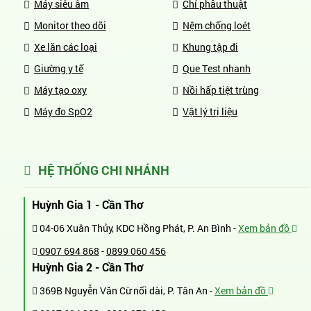
Máy siêu âm
Chỉ phẫu thuật
Monitor theo dõi
Nệm chống loét
Xe lăn các loại
Khung tập đi
Giường y tế
Que Test nhanh
Máy tạo oxy
Nồi hấp tiệt trùng
Máy đo SpO2
Vật lý trị liệu
HỆ THỐNG CHI NHÁNH
Huỳnh Gia 1 - Cần Thơ
04-06 Xuân Thủy, KDC Hồng Phát, P. An Bình -
Xem bản đồ
0907 694 868
-
0899 060 456
Huỳnh Gia 2 - Cần Thơ
369B Nguyễn Văn Cừ nối dài, P. Tân An -
Xem bản đồ