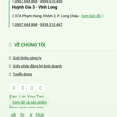
0907 694 868
-
0899 070 456
Huỳnh Gia 3 - Vĩnh Long
37A Phạm Hùng, Khóm 2, P. Long Châu -
Xem bản đồ
0907 694 868
-
0939 310 467
VỀ CHÚNG TÔI
Giới thiệu công ty
Giấy phép đăng ký kinh doanh
Tuyển dụng
Fac
Lin
You
Twi
Xem tất cả sản phẩm
ebo
ked
Tub
tter
ok
In
e
Huỳ