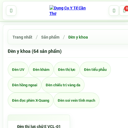
0
Trang nhất
Sản phẩm
Đèn y khoa
Đèn y khoa (64 sản phẩm)
Đèn UV
Đèn khám
Đèn thị lực
Đèn tiểu phẫu
Đèn hồng ngoại
Đèn chiếu trị vàng da
Đèn đọc phim X-Quang
Đèn soi vein tĩnh mạch
Đèn thị lực chữ E VCL-01