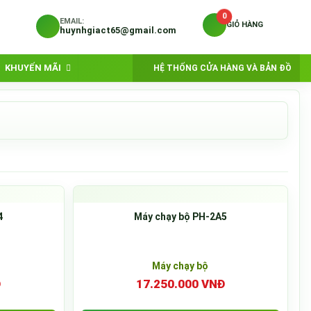
0
EMAIL:
GIỎ HÀNG
huynhgiact65@gmail.com
KHUYẾN MÃI
HỆ THỐNG CỬA HÀNG VÀ BẢN ĐỒ
4
Máy chạy bộ PH-2A5
Máy chạy bộ
Đ
17.250.000 VNĐ