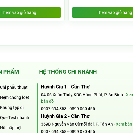
Thêm vào giỏ hàng
Thêm vào giỏ hàng
N PHẨM
HỆ THỐNG CHI NHÁNH
Huỳnh Gia 1 - Cần Thơ
Chỉ phẫu thuật
04-06 Xuân Thủy, KDC Hồng Phát, P. An Bình -
Xe
Nệm chống loét
bản đồ
Khung tập đi
0907 694 868
-
0899 060 456
Huỳnh Gia 2 - Cần Thơ
Que Test nhanh
369B Nguyễn Văn Cừ nối dài, P. Tân An -
Xem bản
Nồi hấp tiệt
0907 694 868
-
0899 070 456