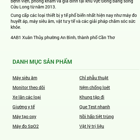
bệnh viện, phòng khám và gia đình tại khu vực Đồng bằng sông
Cửu Long từ năm 2013.
Cung cấp các loại thiết bị y tế phổ biến nhất hiện nay như máy đo
huyết áp, máy siêu âm, vật tư y tế và các giải pháp chăm sóc sức
khỏe.
4AB1 Xuân Thủy, phường An Bình, thành phố Cần Thơ
DANH MỤC SẢN PHẨM
Máy siêu âm
Chỉ phẫu thuật
Monitor theo dõi
Nệm chống loét
Xe lăn các loại
Khung tập đi
Giường y tế
Que Test nhanh
Máy tạo oxy
Nồi hấp tiệt trùng
Máy đo SpO2
Vật lý trị liệu