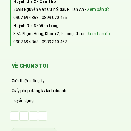
Huỳnh Gia 2 - Cần Thơ
369B Nguyễn Văn Cừ nối dài, P. Tân An -
Xem bản đồ
0907 694 868
-
0899 070 456
Huỳnh Gia 3 - Vĩnh Long
37A Phạm Hùng, Khóm 2, P. Long Châu -
Xem bản đồ
0907 694 868
-
0939 310 467
VỀ CHÚNG TÔI
Giới thiệu công ty
Giấy phép đăng ký kinh doanh
Tuyển dụng
Facebook Huỳnh Gia Alpha
LinkedIn Huỳnh Gia Alpha
YouTube Huỳnh Gia Alpha
Twitter Huỳnh Gia Alpha