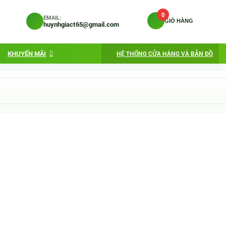
0
EMAIL:
GIỎ HÀNG
huynhgiact65@gmail.com
KHUYẾN MÃI
HỆ THỐNG CỬA HÀNG VÀ BẢN ĐỒ