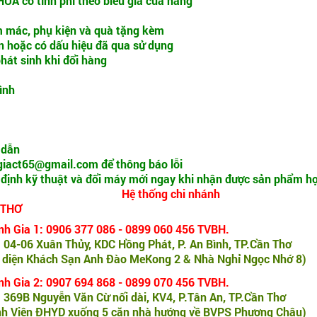
ỮA có tính phí theo biểu giá của hãng
em mác, phụ kiện và quà tặng kèm
n hoặc có dấu hiệu đã qua sử dụng
hát sinh khi đổi hàng
ình
 dẫn
giact65@gmail.com để thông báo lỗi
 định kỹ thuật và đổi máy mới ngay khi nhận được sản phẩm hợ
Hệ thống chi nhánh
 THƠ
h Gia 1: 0906 377 086 - 0899 060 456 TVBH.
 04-06 Xuân Thủy, KDC Hồng Phát, P. An Bình, TP.Cần Thơ
 diện Khách Sạn Anh Đào MeKong 2 & Nhà Nghỉ Ngọc Nhớ 8)
h Gia 2: 0907 694 868 - 0899 070 456 TVBH.
 369B Nguyễn Văn Cừ nối dài, KV4, P.Tân An, TP.Cần Thơ
h Viện ĐHYD xuống 5 căn nhà hướng về BVPS Phương Châu)