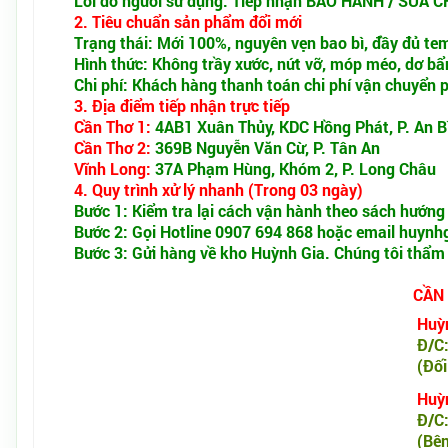
Lỗi do người sử dụng: Tiếp nhận BẢO HÀNH / SỬA CH
2. Tiêu chuẩn sản phẩm đổi mới
Trạng thái: Mới 100%, nguyên vẹn bao bì, đầy đủ t
Hình thức: Không trầy xước, nứt vỡ, móp méo, dơ bẩ
Chi phí: Khách hàng thanh toán chi phí vận chuyển p
3. Địa điểm tiếp nhận trực tiếp
Cần Thơ 1:
4AB1 Xuân Thủy, KDC Hồng Phát, P. An B
Cần Thơ 2:
369B Nguyễn Văn Cừ, P. Tân An
Vĩnh Long:
37A Phạm Hùng, Khóm 2, P. Long Châu
4. Quy trình xử lý nhanh (Trong 03 ngày)
Bước 1: Kiểm tra lại cách vận hành theo sách hướng
Bước 2: Gọi Hotline 0907 694 868 hoặc email huynh
Bước 3: Gửi hàng về kho Huỳnh Gia. Chúng tôi thẩm
CẦN
Huỳn
Đ/C:
(Đối
Huỳn
Đ/C:
(Bện