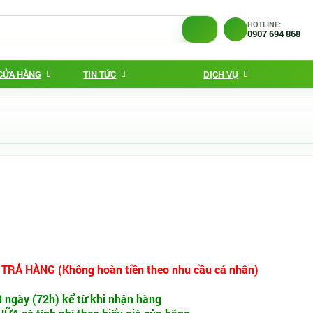
HOTLINE:
0907 694 868
 CỬA HÀNG
TIN TỨC
DỊCH VỤ
 TRẢ HÀNG (Không hoàn tiền theo nhu cầu cá nhân)
3 ngày (72h) kể từ khi nhận hàng