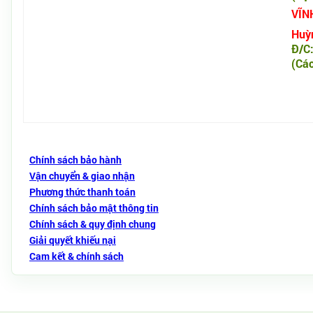
VĨN
Huỳn
Đ/C:
(Các
Chính sách bảo hành
Vận chuyển & giao nhận
Phương thức thanh toán
Chính sách bảo mật thông tin
Chính sách & quy định chung
Giải quyết khiếu nại
Cam kết & chính sách