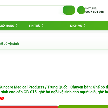
HOTLINE:
0907 694 868
 CỬA HÀNG
TIN TỨC
DỊCH VỤ
hế bô vệ sinh
uncare Medical Products / Trung Quốc | Chuyên bán: Ghế bô
nh cao cấp GB-015, ghế bô ngồi vệ sinh cho người già, ghế bô
868