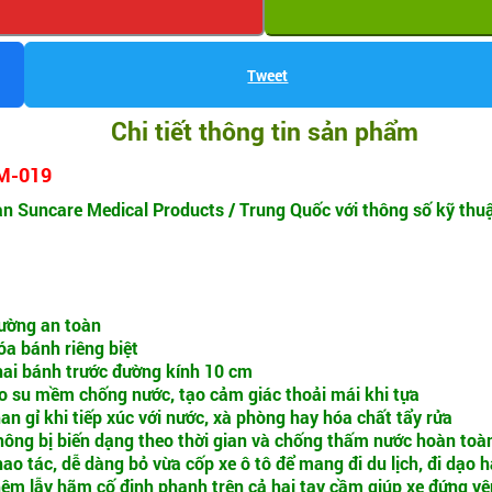
Tweet
Chi tiết thông tin sản phẩm
BM-019
 Suncare Medical Products / Trung Quốc với thông số kỹ thuậ
đường an toàn
óa bánh riêng biệt
 hai bánh trước đường kính 10 cm
cao su mềm chống nước, tạo cảm giác thoải mái khi tựa
n gỉ khi tiếp xúc với nước, xà phòng hay hóa chất tẩy rửa
không bị biến dạng theo thời gian và chống thấm nước hoàn toà
hao tác, dễ dàng bỏ vừa cốp xe ô tô để mang đi du lịch, đi dạo
hêm lẫy hãm cố định phanh trên cả hai tay cầm giúp xe đứng yên