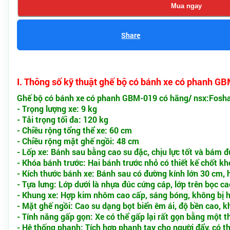
Mua ngay
Share
I. Thông số kỹ thuật ghế bộ có bánh xe có phanh G
Ghế bộ có bánh xe có phanh GBM-019 có hãng/ nsx:Foshan
- Trọng lượng xe: 9 kg
- Tải trọng tối đa: 120 kg
- Chiều rộng tổng thể xe: 60 cm
- Chiều rộng mặt ghế ngồi: 48 cm
- Lốp xe: Bánh sau bằng cao su đặc, chịu lực tốt và bám 
- Khóa bánh trước: Hai bánh trước nhỏ có thiết kế chốt kh
- Kích thước bánh xe: Bánh sau có đường kính lớn 30 cm,
- Tựa lưng: Lớp dưới là nhựa đúc cứng cáp, lớp trên bọc 
- Khung xe: Hợp kim nhôm cao cấp, sáng bóng, không bị ha
- Mặt ghế ngồi: Cao su dạng bọt biển êm ái, độ bền cao, 
- Tính năng gấp gọn: Xe có thể gấp lại rất gọn bằng một t
- Hệ thống phanh: Tích hợp phanh tay cho người đẩy, có t