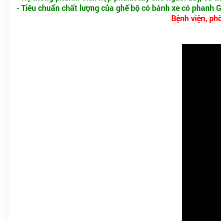
- Tiêu chuẩn chất lượng của ghế bộ có bánh xe có phanh
Bệnh viện, ph