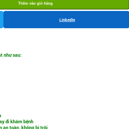
Thêm vào giỏ hàng
LinkedIn
t như sau:
n
 hay đi khám bệnh
 an toàn, không bị trôi