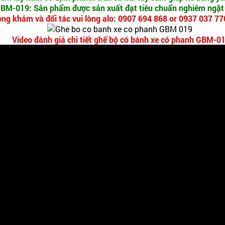
 GBM-019: Sản phẩm được sản xuất đạt tiêu chuẩn nghiêm ngặ
òng khám và đối tác vui lòng alo: 0907 694 868 or 0937 037 7
Video đánh giá chi tiết ghế bộ có bánh xe có phanh GBM-0