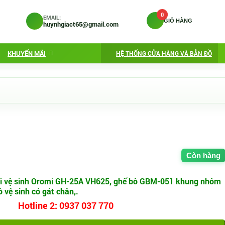
0
EMAIL:
GIỎ HÀNG
huynhgiact65@gmail.com
KHUYẾN MÃI
HỆ THỐNG CỬA HÀNG VÀ BẢN ĐỒ
Còn hàng
 đi vệ sinh Oromi GH-25A VH625, ghế bô GBM-051 khung nhôm
 vệ sinh có gát chân,.
Hotline 2: 0937 037 770