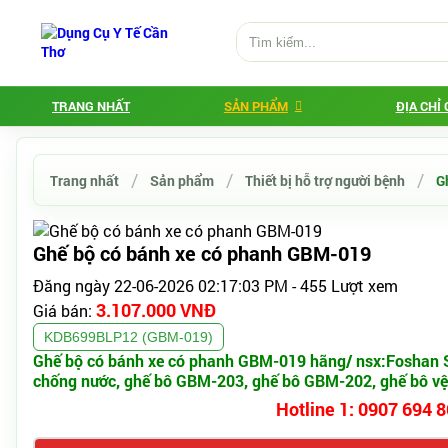
TRANG NHẤT
SẢN PHẨM
ĐỊA CHỈ
Trang nhất
Sản phẩm
Thiết bị hỗ trợ người bệnh
G
Ghế bộ có bánh xe có phanh GBM-019
Đăng ngày 22-06-2026 02:17:03 PM - 455 Lượt xem
3.107.000 VNĐ
Giá bán:
KDB699BLP12 (GBM-019)
Ghế bộ có bánh xe có phanh GBM-019 hãng/ nsx:Foshan S
chống nước, ghế bô GBM-203, ghế bô GBM-202, ghế bô vệ si
Hotline 1: 0907 694 